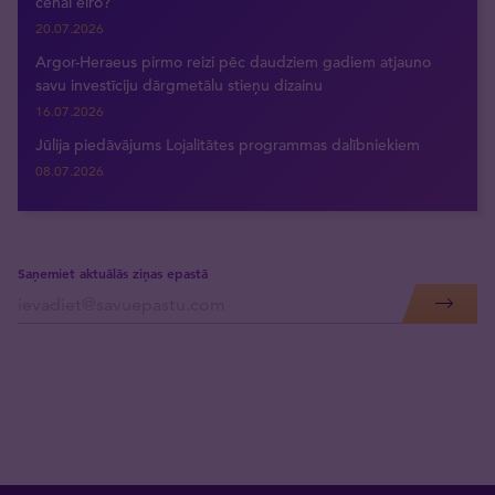
cenai eiro?
20.07.2026
Argor-Heraeus pirmo reizi pēc daudziem gadiem atjauno
savu investīciju dārgmetālu stieņu dizainu
16.07.2026
Jūlija piedāvājums Lojalitātes programmas dalībniekiem
08.07.2026
Saņemiet aktuālās ziņas epastā