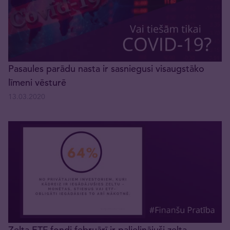
Pasaules parādu nasta ir sasniegusi visaugstāko
līmeni vēsturē
13.03.2020
Zelta ETF fondi februārī ir palielinājuši zelta