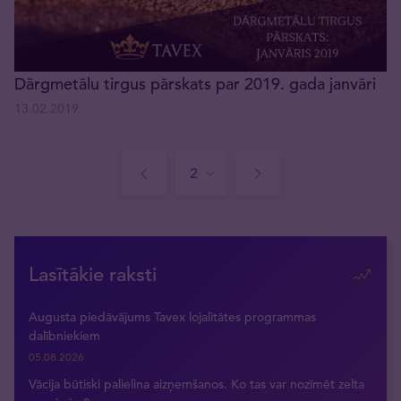
Dārgmetālu tirgus pārskats par 2019. gada janvāri
13.02.2019
Lasītākie raksti
Augusta piedāvājums Tavex lojalitātes programmas
dalībniekiem
05.08.2026
Vācija būtiski palielina aizņemšanos. Ko tas var nozīmēt zelta