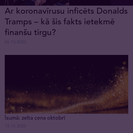
Ar koronavīrusu inficēts Donalds
Tramps – kā šis fakts ietekmē
finanšu tirgu?
06.10.2020
Īsumā: zelta cena oktobrī
15.10.2020