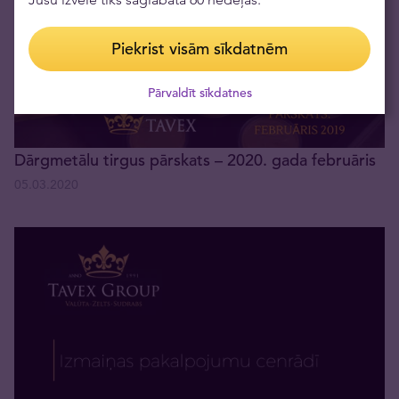
Piekrist visām sīkdatnēm
Pārvaldīt sīkdatnes
Dārgmetālu tirgus pārskats – 2020. gada februāris
05.03.2020