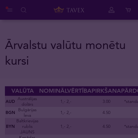
Ārvalstu valūtu monētu
kursi
VALŪTA
NOMINĀLVĒRTĪBA
PIRKŠANA
PĀRD
Austrālijas
AUD
1,- 2,-
3.00
*standa
dolārs
Bulgārijas
BGN
1,- 2,-
4.50
leva
Baltkrievijas
BYN
rublis
1,- 2,-
4.50
*standa
JAUNS
Kanādas