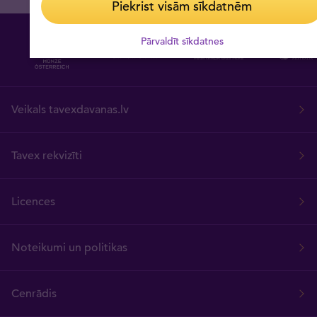
Piekrist visām sīkdatnēm
Pārvaldīt sīkdatnes
Veikals tavexdavanas.lv
Tavex rekvizīti
Licences
Noteikumi un politikas
Cenrādis