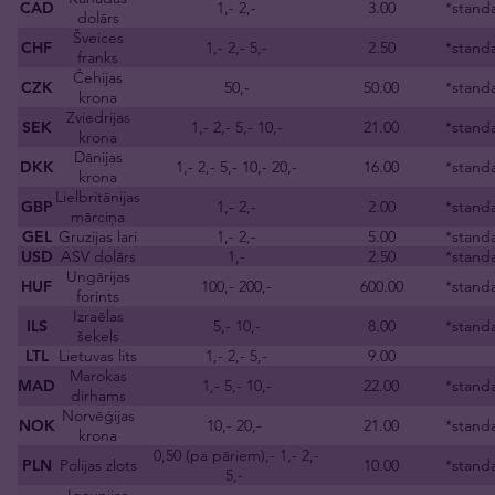
CAD
1,- 2,-
3.00
*standa
dolārs
Šveices
CHF
1,- 2,- 5,-
2.50
*standa
franks
Čehijas
CZK
50,-
50.00
*standa
krona
Zviedrijas
SEK
1,- 2,- 5,- 10,-
21.00
*standa
krona
Dānijas
DKK
1,- 2,- 5,- 10,- 20,-
16.00
*standa
krona
Lielbritānijas
GBP
1,- 2,-
2.00
*standa
mārciņa
GEL
Gruzijas lari
1,- 2,-
5.00
*standa
USD
ASV dolārs
1,-
2.50
*standa
Ungārijas
HUF
100,- 200,-
600.00
*standa
forints
Izraēlas
ILS
5,- 10,-
8.00
*standa
šekels
LTL
Lietuvas lits
1,- 2,- 5,-
9.00
Marokas
MAD
1,- 5,- 10,-
22.00
*standa
dirhams
Norvēģijas
NOK
10,- 20,-
21.00
*standa
krona
0,50 (pa pāriem),- 1,- 2,-
PLN
Polijas zlots
10.00
*standa
5,-