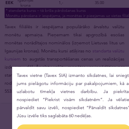
Igaunijas
EEK
1,-
35.00
krona
* standarta kurss – tā brīža pārdošanas kurss
Monētu pārošana ir iespējama, ja monētas ir pieejamas uz vietas filiā
Tavex filiālēs ir iespējama populārāko ārvalstu valūtu
monētu apmaiņa. Pieņemam tikai apgrozībā esošas
monētas norādītajos nominālos (izņemot Lietuvas litus un
Igaunijas kronas). Monētu kursi atšķiras no
standarta valūtu
kursiem
to augstās transportēšanas cenas un realizācijas
izdevumu dēļ. Ārvalstu valūtu monētas var iegādāties par
standarta valūtu kursu, ja ir pieejamas uz vietas filiālē. Ja
Tavex vietne (Tavex SIA) izmanto sīkdatnes, lai snieg
rodas kādi papildu jautājumi, zvaniet pa tālr.: +371 6720
jums pielāgotu informāciju par pakalpojumiem, kā a
5533.
uzlabotu tīmekļa vietnes darbību. Ja piekrītat
nospiediet “Piekrist visām sīkdatnēm”. Ja vēlati
pārvaldīt savu izvēli, nospiediet “Pārvaldīt sīkdatnes
Jūsu izvēle tiks saglabāta 60 nedēļas.