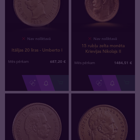
Nav noliktavā
Nav noliktavā
15 rubļu zelta monēta
Itālijas 20 liras - Umberto I
Krievijas Nikolajs II
687
,
20
€
Mēs pērkam
1484
,
51
€
Mēs pērkam