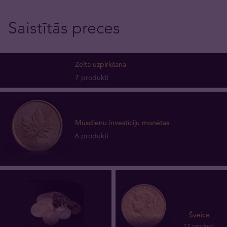
Saistītās preces
Zelta uzpirkšana
7 produkti
Mūsdienu investīciju monētas
6 produkti
Šveice
17 produkti