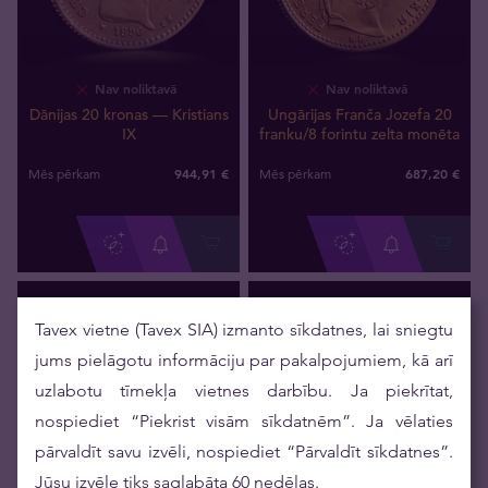
Nav noliktavā
Nav noliktavā
Dānijas 20 kronas — Kristians
Ungārijas Franča Jozefa 20
IX
franku/8 forintu zelta monēta
944
,
91
€
687
,
20
€
Mēs pērkam
Mēs pērkam
Tavex vietne (Tavex SIA) izmanto sīkdatnes, lai sniegtu
jums pielāgotu informāciju par pakalpojumiem, kā arī
uzlabotu tīmekļa vietnes darbību. Ja piekrītat,
nospiediet “Piekrist visām sīkdatnēm”. Ja vēlaties
pārvaldīt savu izvēli, nospiediet “Pārvaldīt sīkdatnes”.
Jūsu izvēle tiks saglabāta 60 nedēļas.