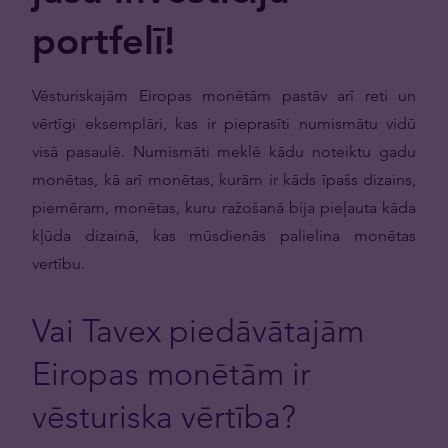
portfelī!
Vēsturiskajām Eiropas monētām pastāv arī reti un
vērtīgi eksemplāri, kas ir pieprasīti numismātu vidū
visā pasaulē. Numismāti meklē kādu noteiktu gadu
monētas, kā arī monētas, kurām ir kāds īpašs dizains,
piemēram, monētas, kuru ražošanā bija pieļauta kāda
kļūda dizainā, kas mūsdienās palielina monētas
vertību.
Vai Tavex piedāvātajām
Eiropas monētām ir
vēsturiska vērtība?