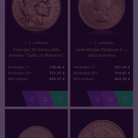
Ir noliktavā
Ir noliktavā
Francijas 20 franku zelta
Lielbritānijas Elizabete II —
monēta "Gailis un Marianna"
zelta suverēns
735,46 €
927,48 €
Pārdodam 1+
Pārdodam 1+
731,33 €
918,81 €
Pārdodam 20+
Pārdodam 20+
694
,
07
€
862
,
29
€
Mēs pērkam
Mēs pērkam