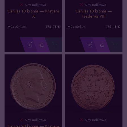
Nav noliktavā
Nav noliktavā
Dānijas 10 kronas — Kristians
Dānijas 10 kronas —
X
Frederiks VIII
472
,
45
€
472
,
45
€
Mēs pērkam
Mēs pērkam
Nav noliktavā
Nav noliktavā
Dānijas 20 kronas — Kristians