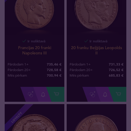
Ir noliktavā
Ir noliktavā
Francijas 20 franki
20 franku Beļģijas Leopolds
Napoleons III
II
735,46 €
731,33 €
Pārdodam 1+
Pārdodam 1+
728,58 €
726,52 €
Pārdodam 20+
Pārdodam 20+
700
,
94
€
685
,
83
€
Mēs pērkam
Mēs pērkam
LOYALTY