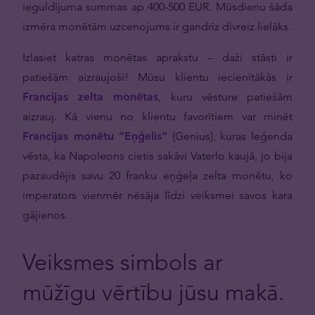
ieguldījuma summas ap 400-500 EUR. Mūsdienu šāda
izmēra monētām uzcenojums ir gandrīz divreiz lielāks.
Izlasiet katras monētas aprakstu – daži stāsti ir
patiešām aizraujoši! Mūsu klientu iecienītākās ir
Francijas zelta monētas
, kuru vēsture patiešām
aizrauj. Kā vienu no klientu favorītiem var minēt
Francijas monētu “Eņģelis”
(Genius), kuras leģenda
vēsta, ka Napoleons cietis sakāvi Vaterlo kaujā, jo bija
pazaudējis savu 20 franku eņģeļa zelta monētu, ko
imperators vienmēr nēsāja līdzi veiksmei savos kara
gājienos.
Veiksmes simbols ar
mūžīgu vērtību jūsu makā.