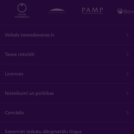
Veikals tavexdavanas.lv
Tavex rekvizīti
Licences
Noteikumi un politikas
Cenrādis
Saņemiet ieskatu dārgmetālu tirgus