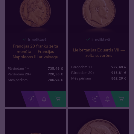
Ir noliktavā
Ir noliktavā
Francijas 20 franku zelta
Lielbritānijas Eduards VII —
monēta — Francijas
zelta suverēns
Napoleons III ar vainagu
927,48 €
Pārdodam 1+
735,46 €
Pārdodam 1+
918,81 €
Pārdodam 20+
728,58 €
Pārdodam 20+
862
,
29
€
Mēs pērkam
700
,
94
€
Mēs pērkam