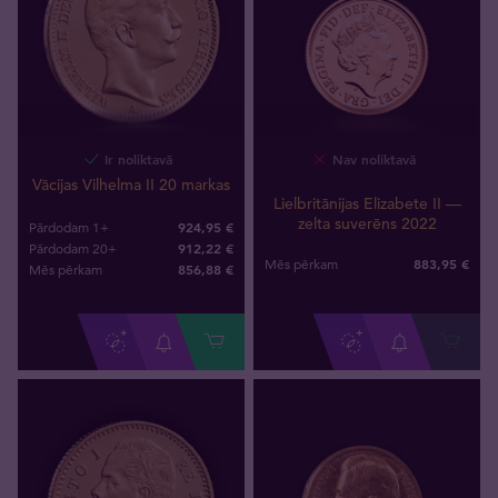
Ir noliktavā
Nav noliktavā
Vācijas Vilhelma II 20 markas
Lielbritānijas Elizabete II —
zelta suverēns 2022
924,95 €
Pārdodam 1+
912,22 €
Pārdodam 20+
883
,
95
€
Mēs pērkam
856
,
88
€
Mēs pērkam