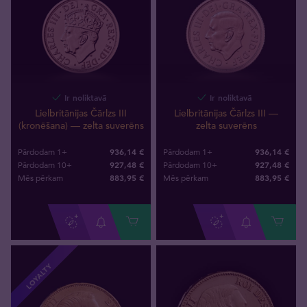
Ir noliktavā
Ir noliktavā
Lielbritānijas Čārlzs III
Lielbritānijas Čārlzs III —
(kronēšana) — zelta suverēns
zelta suverēns
936,14 €
936,14 €
Pārdodam 1+
Pārdodam 1+
927,48 €
927,48 €
Pārdodam 10+
Pārdodam 10+
883
,
95
€
883
,
95
€
Mēs pērkam
Mēs pērkam
LOYALTY