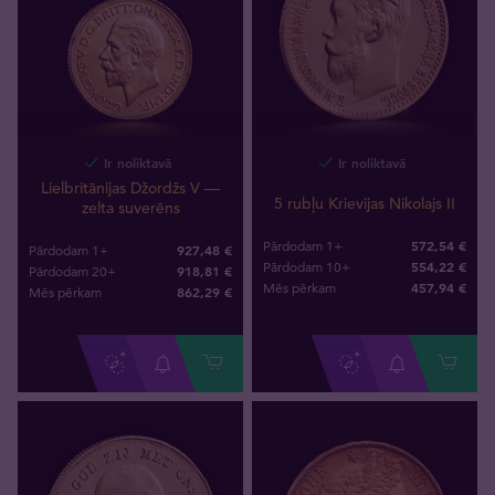
Ir noliktavā
Ir noliktavā
Lielbritānijas Džordžs V —
5 rubļu Krievijas Nikolajs II
zelta suverēns
572,54 €
Pārdodam 1+
927,48 €
Pārdodam 1+
554,22 €
Pārdodam 10+
918,81 €
Pārdodam 20+
457
,
94
€
Mēs pērkam
862
,
29
€
Mēs pērkam