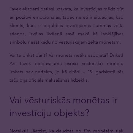
Tavex eksperti patiesi uzskata, ka investīcijas mēdz būt
arī pozitīvi emocionālas, tāpēc nereti ir situācijas, kad
klients, kurš ir ieguldījis ievērojamas summas zelta
stieņos, izvēlas ikdienā savā makā kā labklājības
simbolu nēsāt kādu no vēsturiskajām zelta monētām.
Vai tā drīkst darīt? Vai monēta netiks sabojāta? Drīkst!
Arī Tavex piedāvājumā esošo vēsturisko monētu
izskats nav perfekts, jo kā citādi – 19. gadsimtā tās
taču bija oficiāls maksāšanas līdzeklis.
Vai vēsturiskās monētas ir
investīciju objekts?
Noteikti! Jāatzīst, ka daudzas no šīm monētām tiek