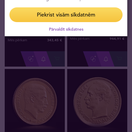
Nav noliktavā
Nav noliktavā
Piekrist visām sīkdatnēm
Francijas 10 franki —
Dānijas 20 kronas —
Francijas Napoleons III (ar
Frederiks VIII
vainagu)
Pārvaldīt sīkdatnes
944
,
91
€
Mēs pērkam
343
,
45
€
Mēs pērkam