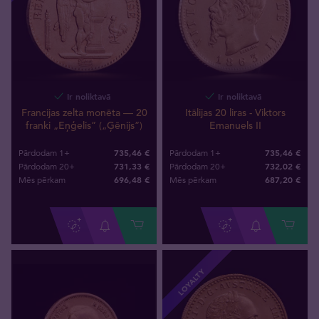
Ir noliktavā
Ir noliktavā
Francijas zelta monēta — 20
Itālijas 20 liras - Viktors
franki „Eņģelis” („Ģēnijs”)
Emanuels II
735,46 €
735,46 €
Pārdodam 1+
Pārdodam 1+
731,33 €
732,02 €
Pārdodam 20+
Pārdodam 20+
696
,
48
€
687
,
20
€
Mēs pērkam
Mēs pērkam
LOYALTY