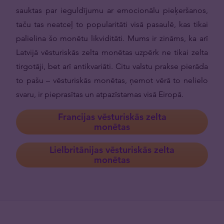
sauktas par ieguldījumu ar emocionālu pieķeršanos,
taču tas neatceļ to popularitāti visā pasaulē, kas tikai
palielina šo monētu likviditāti. Mums ir zināms, ka arī
Latvijā vēsturiskās zelta monētas uzpērk ne tikai zelta
tirgotāji, bet arī antikvariāti. Citu valstu prakse pierāda
to pašu – vēsturiskās monētas, ņemot vērā to nelielo
svaru, ir pieprasītas un atpazīstamas visā Eiropā.
Francijas vēsturiskās zelta
monētas
Lielbritānijas vēsturiskās zelta
monētas