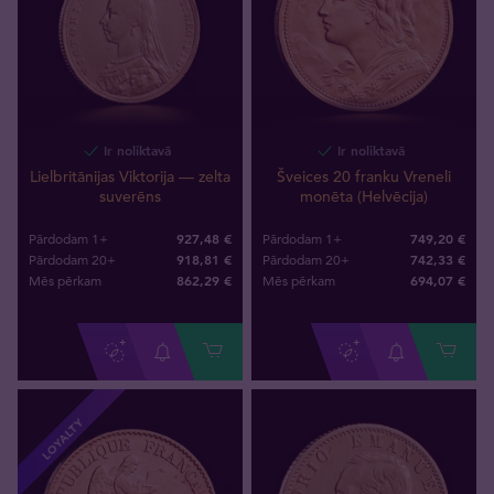
Ir noliktavā
Ir noliktavā
Lielbritānijas Viktorija — zelta
Šveices 20 franku Vreneli
suverēns
monēta (Helvēcija)
927,48 €
749,20 €
Pārdodam 1+
Pārdodam 1+
918,81 €
742,33 €
Pārdodam 20+
Pārdodam 20+
862
,
29
€
694
,
07
€
Mēs pērkam
Mēs pērkam
LOYALTY