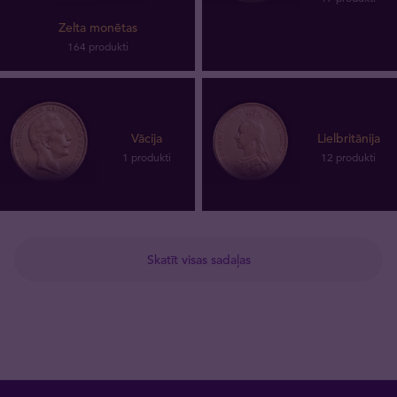
Zelta monētas
164 produkti
Vācija
Lielbritānija
1 produkti
12 produkti
Skatīt visas sadaļas