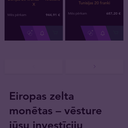
Tunisijas 20 franki
X
687
,
20
€
Mēs pērkam
944
,
91
€
Mēs pērkam
Eiropas zelta
monētas – vēsture
jūsu investīciju