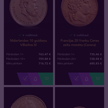
Ir noliktavā
Ir noliktavā
Nīderlandes 10 guldeņu
Francijas 20 franku Ceres
Vilhelms III
zelta monēta (Cerera)
763,47 €
735,46 €
Pārdodam 1+
Pārdodam 1+
759,88 €
728,58 €
Pārdodam 10+
Pārdodam 20+
716
,
72
€
685
,
83
€
Mēs pērkam
Mēs pērkam