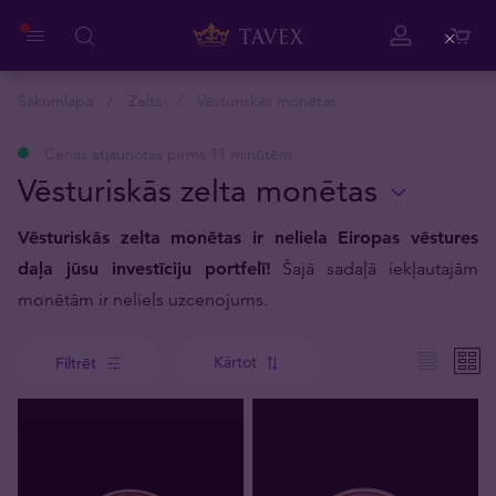
Close
Sākumlapa
Zelts
Vēsturiskās monētas
Cenas atjaunotas pirms 11 minūtēm
Vēsturiskās zelta monētas
Vēsturiskās zelta monētas ir neliela Eiropas vēstures
daļa jūsu investīciju portfelī!
Šajā sadaļā iekļautajām
monētām ir neliels uzcenojums.
Kārtot
Filtrēt