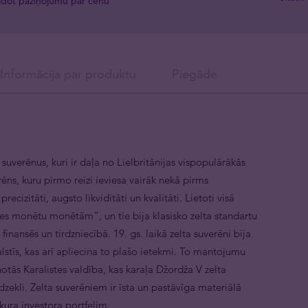
idot paziņojumu par cenu
Informācija par produktu
Piegāde
suverēnus, kuri ir daļa no Lielbritānijas vispopulārākās
rēns, kuru pirmo reizi ieviesa vairāk nekā pirms
cizitāti, augsto likviditāti un kvalitāti. Lietoti visā
ules monētu monētām”, un tie bija klasisko zelta standartu
inansēs un tirdzniecībā. 19. gs. laikā zelta suverēni bija
lstīs, kas arī apliecina to plašo ietekmi. To mantojumu
otās Karalistes valdība, kas karaļa Džordža V zelta
dzekli. Zelta suverēniem ir īsta un pastāvīga materiālā
bkura investora portfelim.