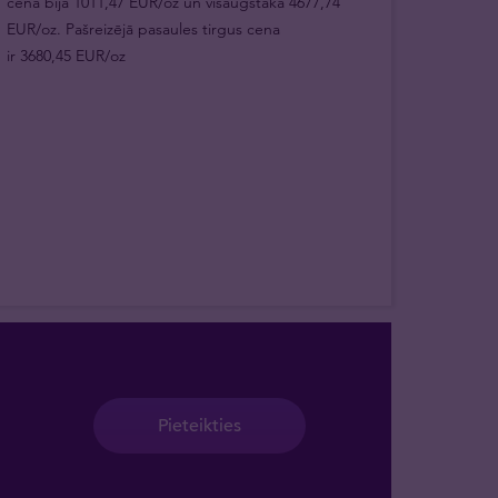
cena bija 1011,47 EUR/oz un visaugstākā 4677,74
EUR/oz. Pašreizējā pasaules tirgus cena
ir 3680,45 EUR/oz
Pieteikties