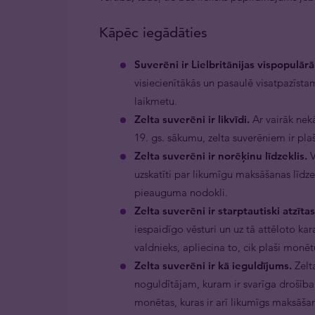
Kāpēc iegādāties
Suverēni ir Lielbritānijas vispopulā
visiecienītākās un pasaulē visatpazīsta
laikmetu.
Zelta suverēni ir likvīdi.
Ar vairāk nekā
19. gs. sākumu, zelta suverēniem ir plašs
Zelta suverēni ir norēķinu līdzeklis.
V
uzskatīti par likumīgu maksāšanas līdze
pieauguma nodokli.
Zelta suverēni ir starptautiski atzīt
iespaidīgo vēsturi un uz tā attēloto kara
valdnieks, apliecina to, cik plaši monē
Zelta suverēni ir kā ieguldījums.
Zelta
noguldītājam, kuram ir svarīga drošība 
monētas, kuras ir arī likumīgs maksāšana