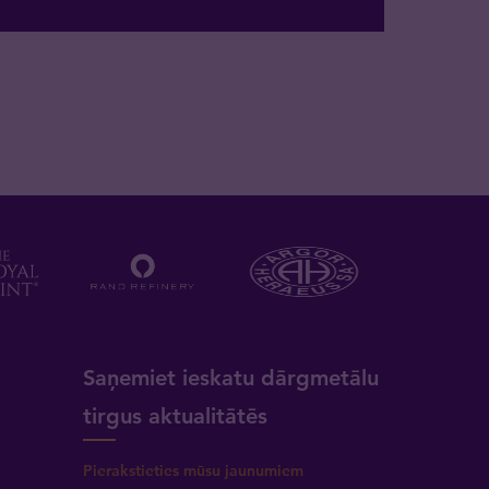
a
Saņemiet ieskatu dārgmetālu
tirgus aktualitātēs
Pierakstieties mūsu jaunumiem