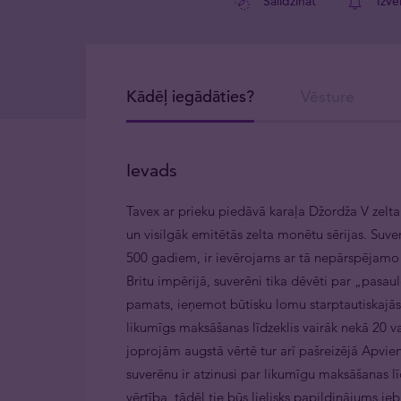
Salīdzināt
Izve
Kādēļ iegādāties?
Vēsture
Ievads
Tavex ar prieku piedāvā karaļa Džordža V zelta 
un visilgāk emitētās zelta monētu sērijas. Suve
500 gadiem, ir ievērojams ar tā nepārspējamo pre
Britu impērijā, suverēni tika dēvēti par „pasa
pamats, ieņemot būtisku lomu starptautiskajās f
likumīgs maksāšanas līdzeklis vairāk nekā 20 va
joprojām augstā vērtē tur arī pašreizējā Apvien
suverēnu ir atzinusi par likumīgu maksāšanas lī
vērtība, tādēļ tie būs lielisks papildinājums je