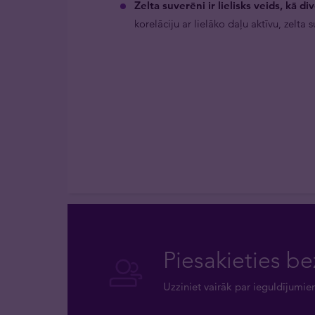
Zelta suverēni ir lielisks veids, kā di
korelāciju ar lielāko daļu aktīvu, zelta
Piesakieties be
Uzziniet vairāk par ieguldījumie