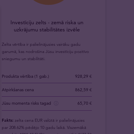
Investīciju zelts - zemā riska un
uzkrājumu stabilitātes izvēle
Zelta vērtība ir palielinājusies vairāku gadu
garumā, kas nodrošina Jūsu investīciju pozitīvo
sniegumu un stabilitāti.
Produkta vērtība (1 gab.)
928,29 €
Atpirkšanas cena
862,59 €
Jūsu momenta risks tagad
65,70 €
Fakts:
zelta cena EUR valūtā ir palielinājusies
par 208.62% pēdējo 10 gadu laikā. Viszemākā