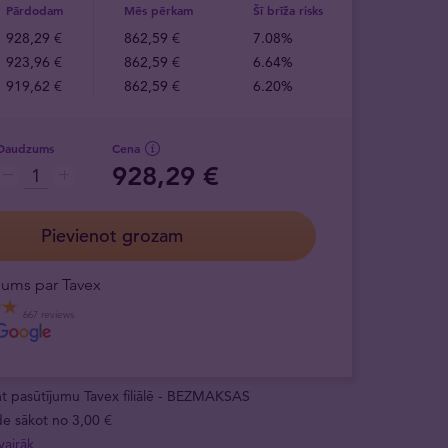
Pārdodam
Mēs pērkam
Šī brīža risks
928,29 €
862,59 €
7.08%
923,96 €
862,59 €
6.64%
919,62 €
862,59 €
6.20%
Daudzums
Cena
928,29 €
Pievienot grozam
ējums par Tavex
667 reviews
 pasūtījumu Tavex filiālē - BEZMAKSAS
e sākot no 3,00 €
vairāk