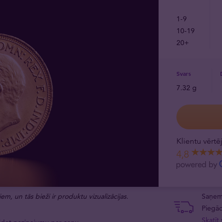
1-9
10-19
20+
Svars
7.32 g
Klientu vērt
4,8
em, un tās bieži ir produktu vizualizācijas.
Saņemt
Piegād
Skatīt 