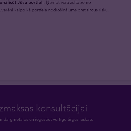
versificēt Jūsu portfeli
. Ņemot vērā zelta zemo
 suverēni kalpo kā portfeļa nodrošinājums pret tirgus risku.
zmaksas konsultācijai
m dārgmetālos un iegūstiet vērtīgu tirgus ieskatu