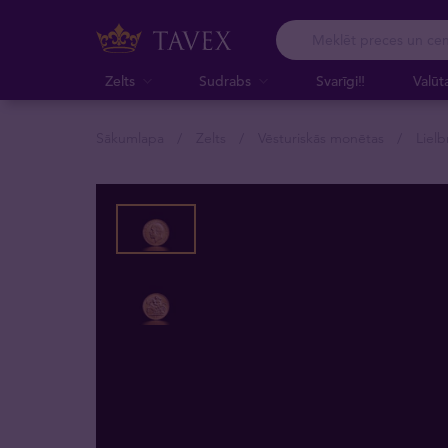
Zelts
Sudrabs
Svarīgi‼️
Valūt
Sākumlapa
Zelts
Vēsturiskās monētas
Lielb