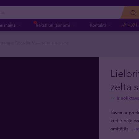
as maiņa
Raksti un jaunumi
Kontakti
+371
ritānijas Džordžs V — zelta suverēns
Lielbr
zelta 
Ir noliktav
Tavex ar prie
kuri ir daļa n
emitētās
... l