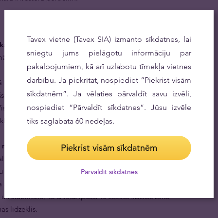
Tavex vietne (Tavex SIA) izmanto sīkdatnes, lai
rākās monētas.
Zelta suverēni ir Lielbritānijas
sniegtu jums pielāgotu informāciju par
mākās zelta monētas, kas simbolizē Britu impērijas zelta
pakalpojumiem, kā arī uzlabotu tīmekļa vietnes
darbību. Ja piekrītat, nospiediet “Piekrist visām
 700 miljoniem eksemplāru, kas izkalti, sākot ar
sīkdatnēm”. Ja vēlaties pārvaldīt savu izvēli,
 un likvīds tirgus.
nospiediet “Pārvaldīt sīkdatnes”. Jūsu izvēle
isi zelta suverēni, kas izkalti pēc 1837. gada, tiek
kli, un Apvienotajā Karalistē tos neapliek ar kapitāla
tiks saglabāta 60 nedēļas.
as monētas.
Zelta suverēns ar tā 500 gadu garo
Piekrist visām sīkdatnēm
li Džordžu V, kurš bija cilvēces vēsturē lielākās impērijas
tu iespējams apmainīt visā pasaulē.
Pārvaldīt sīkdatnes
 suverēni ir lieliska izvēle jebkuram ilgtermiņa
un stabilitāte, ko sniedz īpašumā esošas fiziskas zelta
s līdzeklis.