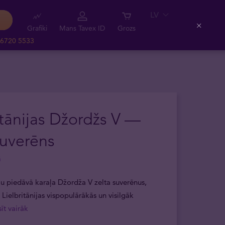
LV
Grafiki
Mans Tavex ID
Grozs
Close
 6720 5533
itānijas Džordžs V —
suverēns
ā
ku piedāvā karaļa Džordža V zelta suverēnus,
o Lielbritānijas vispopulārākās un visilgāk
asīt vairāk