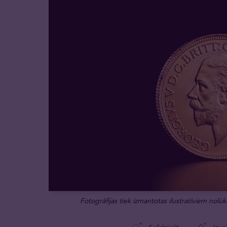
Fotogrāfijas tiek izmantotas ilustratīviem nolūki