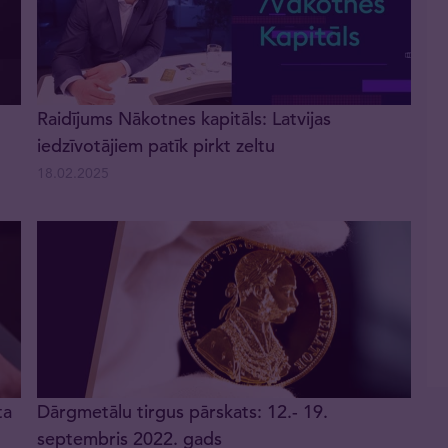
Raidījums Nākotnes kapitāls: Latvijas
iedzīvotājiem patīk pirkt zeltu
18.02.2025
ta
Dārgmetālu tirgus pārskats: 12.- 19.
septembris 2022. gads