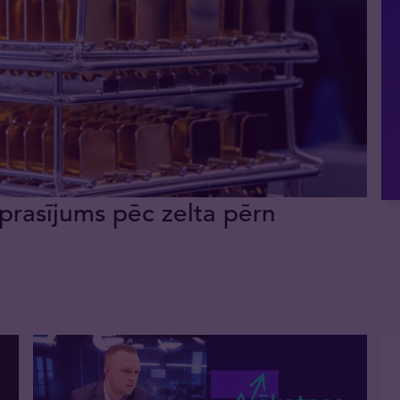
prasījums pēc zelta pērn