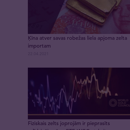
Ķīna atver savas robežas liela apjoma zelta
importam
22.04.2021
Fiziskais zelts joprojām ir pieprasīts