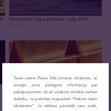
dē
Dārgmetālu tirgus pārskats – jūlijs 2021
10.08.2021
Tavex vietne (Tavex SIA) izmanto sīkdatnes, lai
sniegtu jums pielāgotu informāciju par
Centrālo banku zelta rezervju statistikas dati
pakalpojumiem, kā arī uzlabotu tīmekļa vietnes
30.06.2021
darbību. Ja piekrītat, nospiediet “Piekrist visām
sīkdatnēm”. Ja vēlaties pārvaldīt savu izvēli,