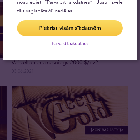
nospiediet “Pārvaldīt sīkdatnes”. Jūsu izvēle
tiks saglabāta 60 nedēļas.
Piekrist visām sīkdatnēm
Pārvaldīt sīkdatnes
Vai zelta cena sasniegs 2000 $/oz?
03.06.2021