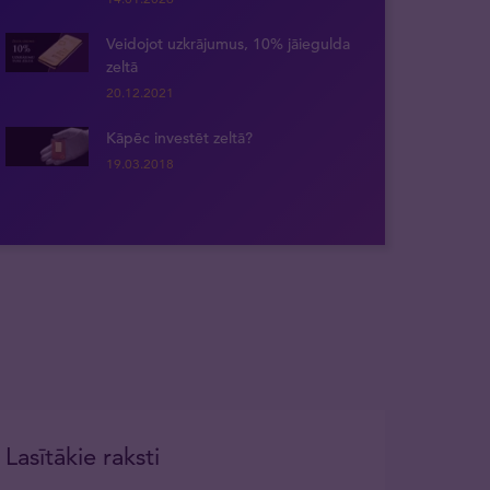
Veidojot uzkrājumus, 10% jāiegulda
zeltā
20.12.2021
Kāpēc investēt zeltā?
19.03.2018
Lasītākie raksti