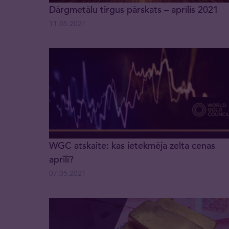
Dārgmetālu tirgus pārskats – aprīlis 2021
11.05.2021
WGC atskaite: kas ietekmēja zelta cenas
aprīlī?
07.05.2021