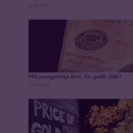
22.09.2022
FRS paaugstināja likmi. Ko gaidīt tālāk?
17.06.2022