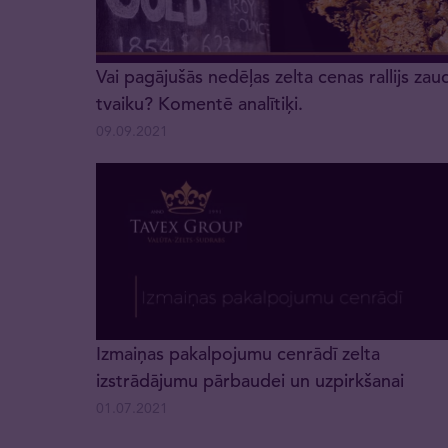
Vai pagājušās nedēļas zelta cenas rallijs zau
tvaiku? Komentē analītiķi.
09.09.2021
Izmaiņas pakalpojumu cenrādī zelta
izstrādājumu pārbaudei un uzpirkšanai
01.07.2021