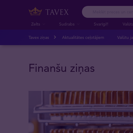
Zelts
Sudrabs
Svarīgi‼️
Valūt
Tavex ziņas
Aktualitātes ceļotājiem
Valūtu j
Finanšu ziņas