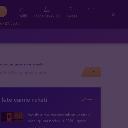
LV
Grafiki
Mans Tavex ID
Grozs
Close
 6720 5533
emiet aktuālās ziņas epastā
Ieteicamie raksti
Ieguldījumu dārgmetāli un kapitāla
pieauguma nodoklis 2026. gadā
14.01.2026