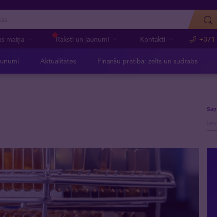
as maiņa
Raksti un jaunumi
Kontakti
+371
aunumi
Aktualitātes
Finanšu pratība: zelts un sudrabs
Saņ