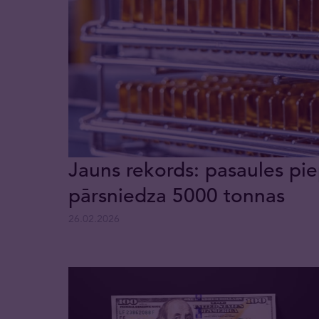
Jauns rekords: pasaules pie
pārsniedza 5000 tonnas
26.02.2026