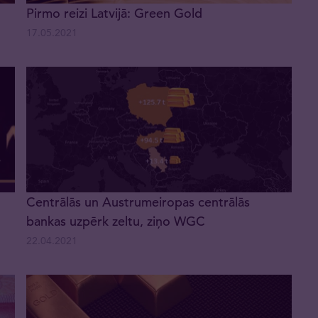
Pirmo reizi Latvijā: Green Gold
17.05.2021
Centrālās un Austrumeiropas centrālās
bankas uzpērk zeltu, ziņo WGC
22.04.2021