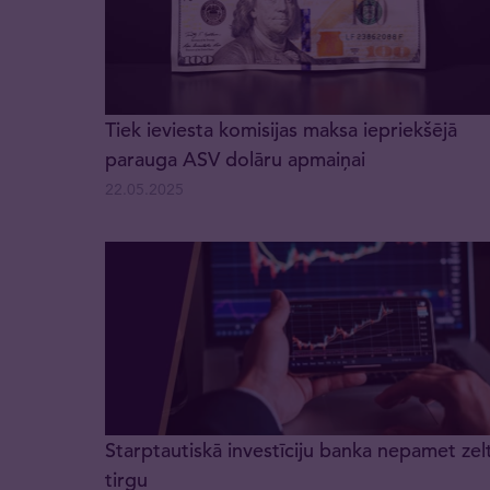
Tiek ieviesta komisijas maksa iepriekšējā
parauga ASV dolāru apmaiņai
22.05.2025
Starptautiskā investīciju banka nepamet zel
tirgu