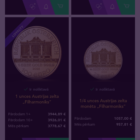
LOYALTY
Ir noliktavā
Ir noliktavā
1 unces Austrijas zelta
1/4 unces Austrijas zelta
„Filharmoniks”
monēta „Filharmoniks”
3944,89 €
Pārdodam 1+
1057,00 €
Pārdodam
3926,01 €
Pārdodam 10+
957
,
81
€
Mēs pērkam
3778
,
67
€
Mēs pērkam