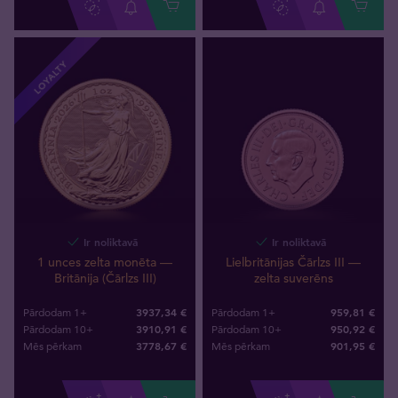
LOYALTY
Ir noliktavā
Ir noliktavā
1 unces zelta monēta —
Lielbritānijas Čārlzs III —
Britānija (Čārlzs III)
zelta suverēns
3937,34 €
959,81 €
Pārdodam 1+
Pārdodam 1+
3910,91 €
950,92 €
Pārdodam 10+
Pārdodam 10+
3778
,
67
€
901
,
95
€
Mēs pērkam
Mēs pērkam