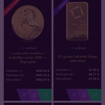
LOYALTY AUGUSTS
LOYALTY
Ir noliktavā
Ir noliktavā
1 unces zelta monēta —
0.5 gramu Valcambi Suisse
Austrālijas Lunārs 2026 —
zelta stieņi
Zirga gads
81,93 €
Pārdodam 1+
4039,26 €
Pārdodam 1+
80,71 €
Pārdodam 25+
3997,74 €
Pārdodam 20+
61
,
59
€
Mēs pērkam
3850
,
03
€
Mēs pērkam