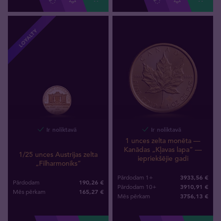
LOYALTY
Ir noliktavā
Ir noliktavā
1 unces zelta monēta —
Kanādas „Kļavas lapa” —
1/25 unces Austrijas zelta
iepriekšējie gadi
„Filharmoniks”
3933,56 €
Pārdodam 1+
190,26 €
Pārdodam
3910,91 €
Pārdodam 10+
165
,
27
€
Mēs pērkam
3756
,
13
€
Mēs pērkam