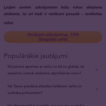
Ļaujiet saviem uzkrājumiem būtu rokas stiepiena
attālumā, lai arī kādi ir notikumi pasaulē – izvēlieties
zeltu!
Veidojot uzkrājumus, 10%
jāiegulda zeltā
Populārākie jautājumi
Kā pareizi apieties ar zeltu un kā to glabāt, lai
saņemtu vietnē redzamo atpirkšanas cenu?
Vai Tavex piedāvā atlaides lielākiem zelta un
sudraba pirkumiem?
Vai dārgmetāli ir kapitāla pieauguma nodokļa