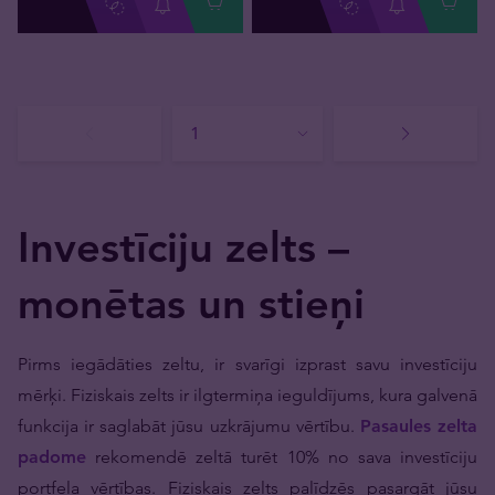
Investīciju zelts –
monētas un stieņi
Pirms iegādāties zeltu, ir svarīgi izprast savu investīciju
mērķi. Fiziskais zelts ir ilgtermiņa ieguldījums, kura galvenā
funkcija ir saglabāt jūsu uzkrājumu vērtību.
Pasaules zelta
padome
rekomendē zeltā turēt 10% no sava investīciju
portfeļa vērtības. Fiziskais zelts palīdzēs pasargāt jūsu