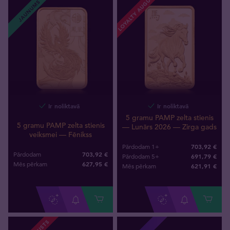
LOYALTY AUGUSTS
JAUNUMS
Ir noliktavā
Ir noliktavā
5 gramu PAMP zelta stienis
5 gramu PAMP zelta stienis
— Lunārs 2026 — Zirga gads
veiksmei — Fēnikss
703,92 €
Pārdodam 1+
703,92 €
Pārdodam
691,79 €
Pārdodam 5+
627
,
95
€
Mēs pērkam
621
,
91
€
Mēs pērkam