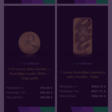
Ir noliktavā
Ir noliktavā
1/10 unces zelta monēta —
1 unces Austrālijas taisnstūra
Austrālijas Lunārs 2026 —
zelta monēta - Pūķis
Zirga gads
4058,14 €
Pārdodam 1+
453,00 €
Pārdodam 1+
4031,71 €
Pārdodam 10+
445,46 €
Pārdodam 10+
3804
,
96
€
Mēs pērkam
386
,
88
€
Mēs pērkam