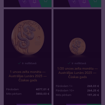
Ir noliktavā
Ir noliktavā
1/20 unces zelta monēta —
1 unces zelta monēta —
Austrālijas Lunārs 2025 —
Austrālijas Lunārs 2025 —
Čūskas gads
Čūskas gads
268,03 €
Pārdodam 1+
4077,01 €
Pārdodam
264,25 €
Pārdodam 10+
3850
,
03
€
Mēs pērkam
197
,
20
€
Mēs pērkam