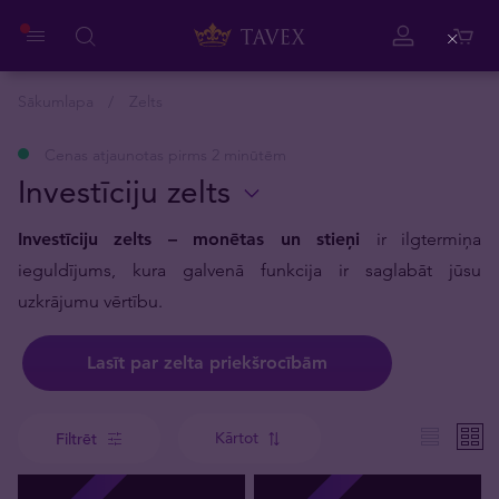
Close
Sākumlapa
Zelts
Cenas atjaunotas pirms 2 minūtēm
Investīciju zelts
Investīciju zelts – monētas un stieņi
ir ilgtermiņa
ieguldījums, kura galvenā funkcija ir saglabāt jūsu
uzkrājumu vērtību.
Lasīt par zelta priekšrocībām
Kārtot
Filtrēt