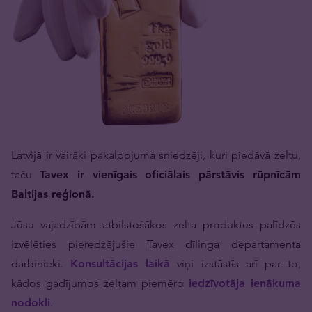
Latvijā ir vairāki pakalpojuma sniedzēji, kuri piedāvā zeltu,
taču
Tavex ir vienīgais oficiālais pārstāvis rūpnīcām
Baltijas reģionā.
Jūsu vajadzībām atbilstošākos zelta produktus palīdzēs
izvēlēties pieredzējušie Tavex dīlinga departamenta
darbinieki.
Konsultācijas laikā
viņi izstāstīs arī par to,
kādos gadījumos zeltam piemēro
iedzīvotāja ienākuma
nodokli
.