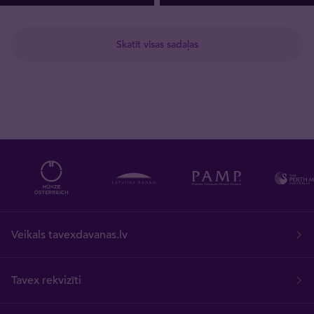
Skatīt visas sadaļas
Veikals tavexdavanas.lv
Tavex rekvizīti