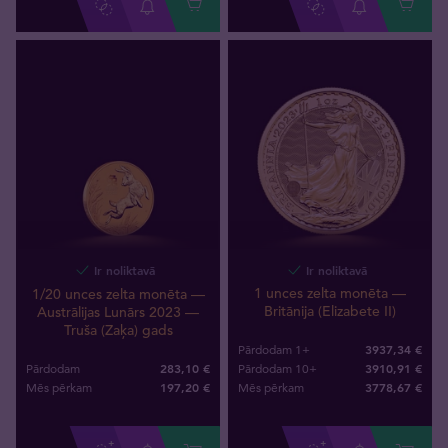
Ir noliktavā
Ir noliktavā
1 unces zelta monēta —
1/20 unces zelta monēta —
Britānija (Elizabete II)
Austrālijas Lunārs 2023 —
Truša (Zaķa) gads
3937,34 €
Pārdodam 1+
283,10 €
3910,91 €
Pārdodam
Pārdodam 10+
197
,
20
€
3778
,
67
€
Mēs pērkam
Mēs pērkam