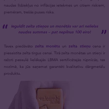
naudas līdzekļus no inflācijas ietekmes un citiem riskiem,
piemēram, trešās puses riska.
Ieguldīt zelta stieņos un monētās var arī nelielas
naudas summas – pat nepilnus 100 eiro!
Tavex piedāvāto
zelta monētu
un
zelta stieņu
cena ir
piesaistīta zelta tirgus cenai. Tīrā zelta monētas un stieņi ir
ražoti pasaulē lielākajās LBMA sertificētajās rūpnīcās, tas
nozīmē, ka jūs saņemat garantēti kvalitatīvu dārgmetālu
produktu.