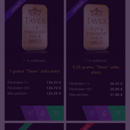
LOYALTY
LOYALTY
Ir noliktavā
Ir noliktavā
0.25 gramu "Tavex" zelta
1 grama "Tavex" zelta stieņi
stieņi
136,53 €
Pārdodam 1+
36,42 €
Pārdodam 1+
134,72 €
Pārdodam 30+
35,80 €
Pārdodam 10+
125
,
59
€
Mēs pērkam
31
,
40
€
Mēs pērkam