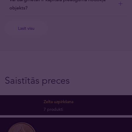
objekts?
Lasīt visu
Saistītās preces
Zelta uzpirkšana
7 produkti