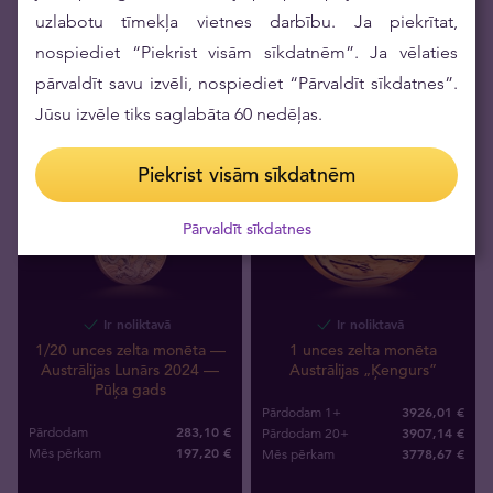
uzlabotu tīmekļa vietnes darbību. Ja piekrītat,
nospiediet “Piekrist visām sīkdatnēm”. Ja vēlaties
pārvaldīt savu izvēli, nospiediet “Pārvaldīt sīkdatnes”.
LOYALTY
Jūsu izvēle tiks saglabāta 60 nedēļas.
Piekrist visām sīkdatnēm
Pārvaldīt sīkdatnes
Ir noliktavā
Ir noliktavā
1 unces zelta monēta
1/20 unces zelta monēta —
Austrālijas „Ķengurs”
Austrālijas Lunārs 2024 —
Pūķa gads
3926,01 €
Pārdodam 1+
283,10 €
3907,14 €
Pārdodam
Pārdodam 20+
197
,
20
€
3778
,
67
€
Mēs pērkam
Mēs pērkam