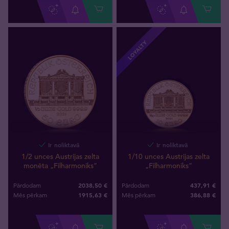
LOYALTY
Ir noliktavā
Ir noliktavā
1/2 unces Austrijas zelta
1/10 unces Austrijas zelta
monēta „Filharmoniks”
„Filharmoniks”
2038,50 €
437,91 €
Pārdodam
Pārdodam
1915
,
63
€
386
,
88
€
Mēs pērkam
Mēs pērkam