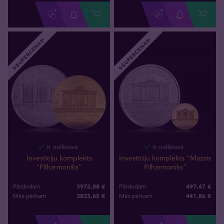
✨SUPERCENA✨
✨SUPERCENA✨
Ir noliktavā
Ir noliktavā
Investīciju komplekts
Investīciju komplekts “Mazais
“Filharmoniks”
Filharmoniks”
3972,88 €
497,47 €
Pārdodam
Pārdodam
3833
,
65
€
441
,
86
€
Mēs pērkam
Mēs pērkam