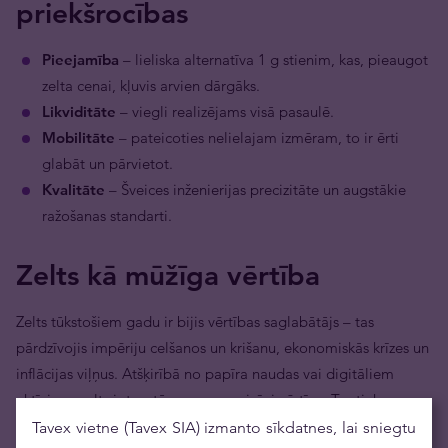
priekšrocības
Pieejamība
– lieliska alternatīva 1 g stienim, kas, pieaugot
zelta cenai, kļuvis arvien dārgāks.
Likviditāte
– viegli realizējams visā pasaulē.
Mobilitāte
– pateicoties nelielajam izmēram, to ir ērti
glabāt un pārvietot.
Kvalitāte
– Šveices inženierijas precizitāte un augstākie
ražošanas standarti.
Zelts kā mūžīga vērtība
Zelts tūkstošiem gadu ir bijis vērtības saglabātājs – tas
pārdzīvojis impēriju celšanos un krišanu, ekonomiskās krīzes un
inflācijas viļņus. Atšķirībā no papīra naudas vai digitāliem
aktīviem, zelts ir taustāms un nemainīgi vērtīgs. Tas tiek
uzskatīts par
miera ostu
, kas sniedz pārliecību un stabilitāti
Tavex vietne (Tavex SIA) izmanto sīkdatnes, lai sniegtu