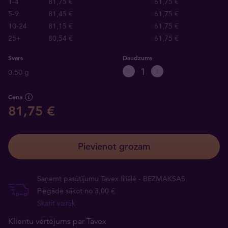
1-4
81,75 €
61,75 €
5-9
81,45 €
61,75 €
10-24
81,15 €
61,75 €
25+
80,54 €
61,75 €
Svars
Daudzums
0.50 g
Cena
81,75 €
Pievienot grozam
Saņemt pasūtījumu Tavex filiālē - BEZMAKSAS
Piegāde sākot no 3,00 €
Skatīt vairāk
Klientu vērtējums par Tavex