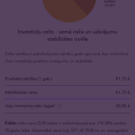
Investīciju zelts - zemā riska un uzkrājumu
stabilitātes izvēle
Zelta vērtība ir palielinājusies vairāku gadu garumā, kas nodrošina
Jūsu investīciju pozitīvo sniegumu un stabilitāti.
Produkta vērtība (1 gab.)
81,75 €
Atpirkšanas cena
61,75 €
Jūsu momenta risks tagad
20,00 €
Fakts:
zelta cena EUR valūtā ir palielinājusies par 218.58% pēdējo
10 gadu laikā. Viszemākā cena bija 1011,47 EUR/oz un visaugstākā