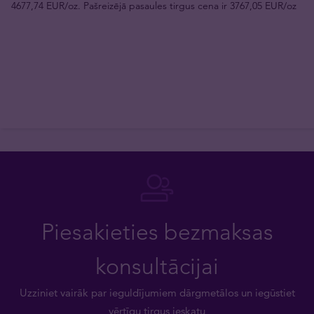
4677,74 EUR/oz. Pašreizējā pasaules tirgus cena ir 3767,05 EUR/oz
Piesakieties bezmaksas
konsultācijai
Uzziniet vairāk par ieguldījumiem dārgmetālos un iegūstiet
vērtīgu tirgus ieskatu