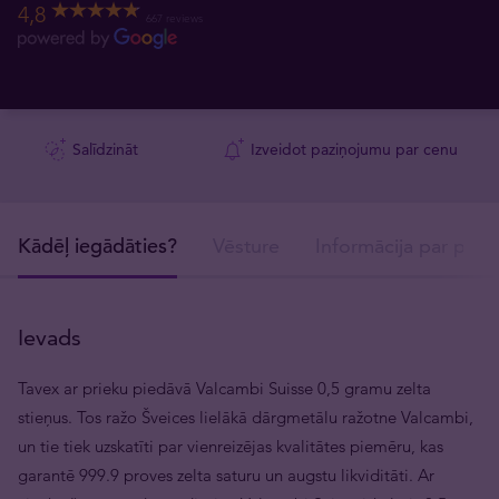
4,8
667 reviews
Salīdzināt
Izveidot paziņojumu par cenu
Kādēļ iegādāties?
Vēsture
Informācija par prod
Ievads
Tavex ar prieku piedāvā Valcambi Suisse 0,5 gramu zelta
stieņus. Tos ražo Šveices lielākā dārgmetālu ražotne Valcambi,
un tie tiek uzskatīti par vienreizējas kvalitātes piemēru, kas
garantē 999.9 proves zelta saturu un augstu likviditāti. Ar