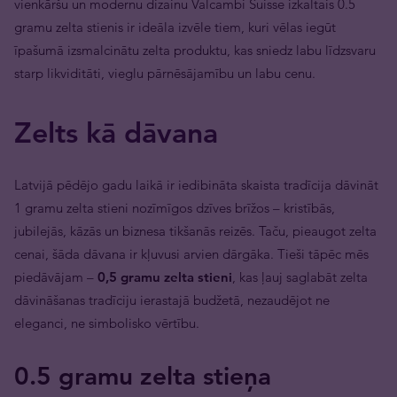
vienkāršu un modernu dizainu Valcambi Suisse izkaltais 0.5
gramu zelta stienis ir ideāla izvēle tiem, kuri vēlas iegūt
īpašumā izsmalcinātu zelta produktu, kas sniedz labu līdzsvaru
starp likviditāti, vieglu pārnēsājamību un labu cenu.
Zelts kā dāvana
Latvijā pēdējo gadu laikā ir iedibināta skaista tradīcija dāvināt
1 gramu zelta stieni nozīmīgos dzīves brīžos – kristībās,
jubilejās, kāzās un biznesa tikšanās reizēs. Taču, pieaugot zelta
cenai, šāda dāvana ir kļuvusi arvien dārgāka. Tieši tāpēc mēs
piedāvājam –
0,5 gramu zelta stieni
, kas ļauj saglabāt zelta
dāvināšanas tradīciju ierastajā budžetā, nezaudējot ne
eleganci, ne simbolisko vērtību.
0.5 gramu zelta stieņa