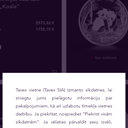
„Koala”
2573,32 €
m
1735
,
15
€
Nav noliktavā
Tavex vietne (Tavex SIA) izmanto sīkdatnes, lai
sniegtu jums pielāgotu informāciju par
pakalpojumiem, kā arī uzlabotu tīmekļa vietnes
darbību. Ja piekrītat, nospiediet “Piekrist visām
es sudraba monēta —
sīkdatnēm”. Ja vēlaties pārvaldīt savu izvēli,
jas Lunārs 2026 —