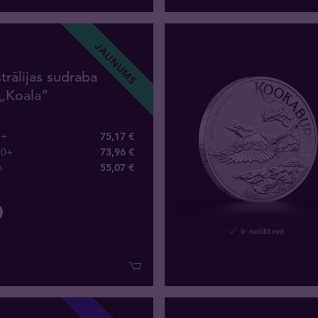
JAUNUMS
trālijas sudraba
„Koala”
1+
75,17 €
60+
73,96 €
m
55
,
07
€
Ir noliktavā