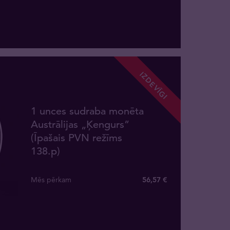
IZDEVĪGI
1 unces sudraba monēta
Austrālijas „Ķengurs”
(Īpašais PVN režīms
138.p)
Mēs pērkam
56
,
57
€