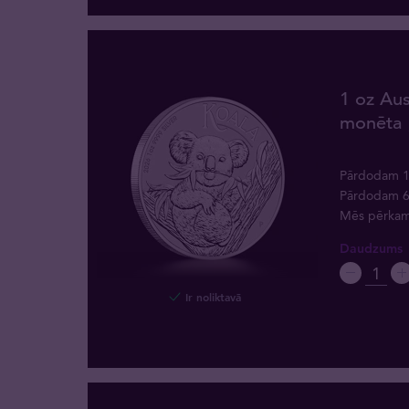
1 oz Aus
monēta 
Pārdodam 
Pārdodam 
Mēs pērka
Daudzums
Ir noliktavā