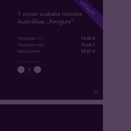
LOYALTY
1 unces sudraba monēta
Austrālijas „Ķengurs”
Pārdodam 1+
73,96 €
Pārdodam 60+
72,62 €
Mēs pērkam
55
,
07
€
Daudzums