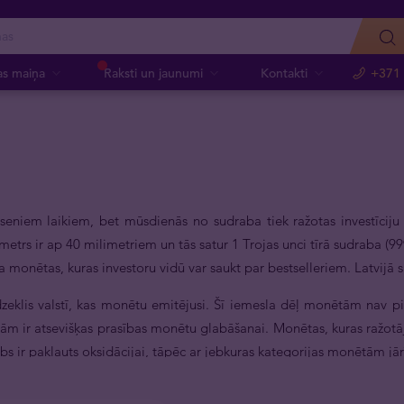
as maiņa
Raksti un jaunumi
Kontakti
+371
seniem laikiem, bet mūsdienās no sudraba tiek ražotas investīcij
etrs ir ap 40 milimetriem un tās satur 1 Trojas unci tīrā sudraba (99
ba monētas, kuras investoru vidū var saukt par bestselleriem. Latvijā
klis valstī, kas monētu emitējusi. Šī iemesla dēļ monētām nav pievi
jām ir atsevišķas prasības monētu glabāšanai. Monētas, kuras ražotāj
 ir pakļauts oksidācijai, tāpēc ar jebkuras kategorijas monētām jārī