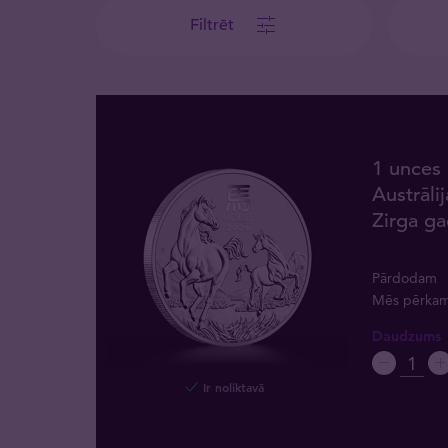
Filtrēt
1 unces
Austrāli
Zirga ga
Pārdodam
Mēs pērka
Daudzums
Ir noliktavā