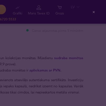
LV
Grafiki
Mans Tavex ID
Grozs
Close
 6720 5533
Cenas atjaunotas pirms 5 minūtēm
u un kolekcijas monētas. Mūsdienu
sudraba monētas
9,9 prove).
 sudraba monētas ir
apliekamas ar PVN.
enots atsevišķs autentiskuma sertifikāts. Investīciju
s iepako kapsulā, nedrīkst izņemt no kapsulas. Vairāk
kojas tikai cimdos, lai nepieskartos metāla virsmai.