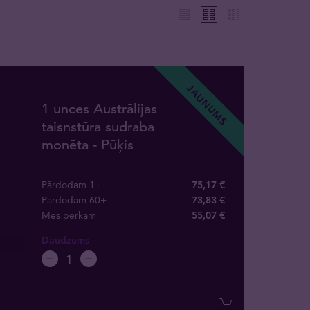
JAUNUMS
1 unces Austrālijas
taisnstūra sudraba
monēta - Pūķis
Pārdodam 1+
75,17 €
Pārdodam 60+
73,83 €
Mēs pērkam
55
,
07
€
Daudzums