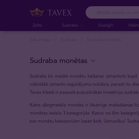
Zelts
Sudrabs
Svarīgi‼️
Valūt
Sākumlapa
Sudrabs
Sudraba monētas
Sudraba monētas
Sudrabs kā metāls monētu kalšanai izmantots kopš 
visbiežāk izmanto ieguldījumu nolūkos, parasti to diam
Tavex klāstā ir pasaulē populārākās investīciju sudra
Katra dārgmetāla monēta ir likumīgs maksāšanas līdze
monētas iedala 3 kategorijās. Katrai no šīm kategori
par monētu kategorijām lasiet
šeit.
Uzmanību! Sudrabs