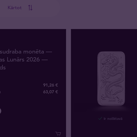
Kārtot
 sudraba monēta —
jas Lunārs 2026 —
ds
91,26 €
m
63
,
07
€
Ir noliktavā