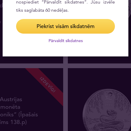
nospiediet “Pārvaldīt sīkdatnes”. Jūsu izvēle
ds
tiks saglabāta 60 nedēļas.
m
30
,
54
€
Piekrist visām sīkdatnēm
Pārvaldīt sīkdatnes
Nav noliktavā
IZDEVĪGI
Austrijas
 monēta
oniks” (Īpašais
īms 138.p)