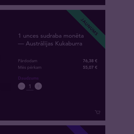
JAUNUMS
1 unces sudraba monēta
— Austrālijas Kukaburra
Pārdodam
76,38 €
Mēs pērkam
55
,
07
€
Daudzums