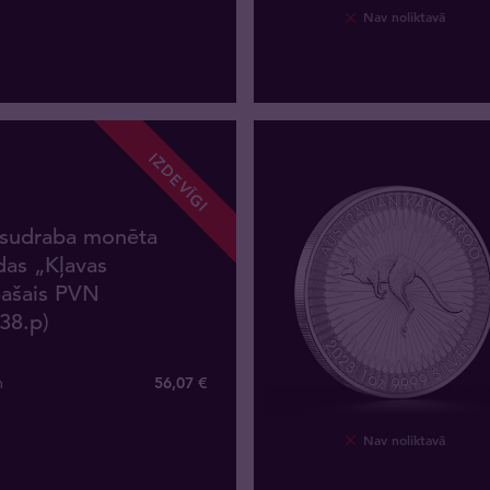
Nav noliktavā
IZDEVĪGI
 sudraba monēta
as „Kļavas
pašais PVN
38.p)
m
56
,
07
€
Nav noliktavā