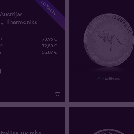
LOYALTY
Austrijas
 „Filharmoniks”
1+
73,96 €
60+
72,50 €
m
55
,
07
€
Ir noliktavā
trālijas sudraba