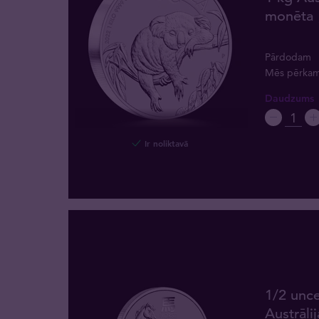
monēta 
Pārdodam
Mēs pērka
Daudzums
Ir noliktavā
1/2 unc
Austrāli