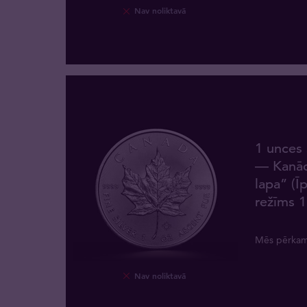
Nav noliktavā
1 unces
— Kanād
lapa” (Ī
režīms 1
Mēs pērka
Nav noliktavā