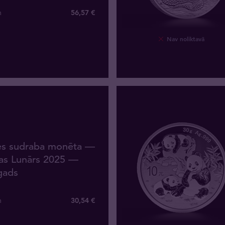
m
56
,
57
€
Nav noliktavā
es sudraba monēta —
jas Lunārs 2025 —
gads
m
30
,
54
€