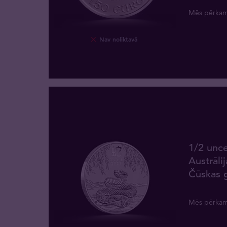
Mēs pērka
Nav noliktavā
1/2 unc
Austrāli
Čūskas 
Mēs pērka