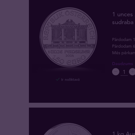
1 unces 
sudraba
Pārdodam 
Pārdodam 
Mēs pērka
Daudzums
Ir noliktavā
1 kg Aus