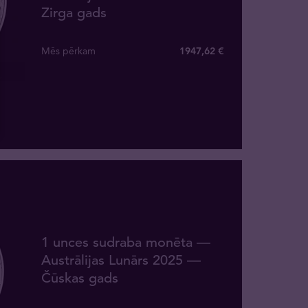
Zirga gads
Mēs pērkam
1947
,
62
€
1 unces sudraba monēta —
Austrālijas Lunārs 2025 —
Čūskas gads