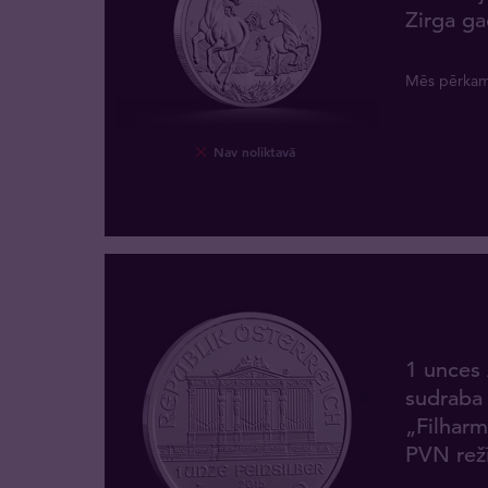
Zirga ga
Mēs pērka
Nav noliktavā
1 unces 
sudraba
„Filharm
PVN rež