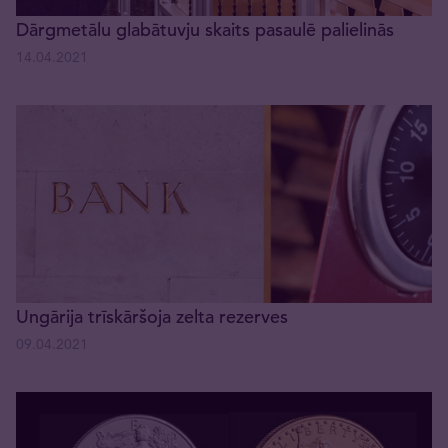
Dārgmetālu glabātuvju skaits pasaulē palielinās
14.04.2021
Ungārija trīskāršoja zelta rezerves
09.04.2021