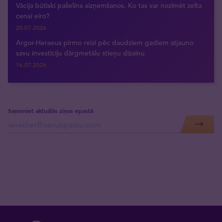
Vācija būtiski palielina aizņemšanos. Ko tas var nozīmēt zelta
cenai eiro?
20.07.2026
Argor-Heraeus pirmo reizi pēc daudziem gadiem atjauno
savu investīciju dārgmetālu stieņu dizainu
16.07.2026
Saņemiet aktuālās ziņas epastā