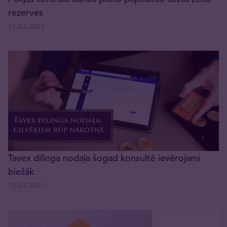
rezerves
17.03.2021
Tavex dīlinga nodaļa šogad konsultē ievērojami
biežāk
10.03.2021