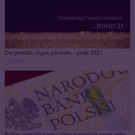
Dārgmetālu tirgus pārskats – jūnijs 2021
13.07.2021
Polijas centrālā banka plāno papildināt savas zelta