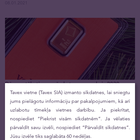
08.01.2021
Dārgmetālu tirgus pārskats - novembris 2020
Tavex vietne (Tavex SIA) izmanto sīkdatnes, lai sniegtu
07.12.2020
jums pielāgotu informāciju par pakalpojumiem, kā arī
uzlabotu tīmekļa vietnes darbību. Ja piekrītat,
nospiediet “Piekrist visām sīkdatnēm”. Ja vēlaties
pārvaldīt savu izvēli, nospiediet “Pārvaldīt sīkdatnes”.
Jūsu izvēle tiks saglabāta 60 nedēļas.