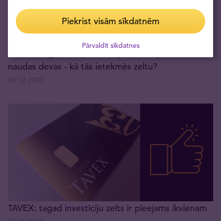
Piekrist visām sīkdatnēm
Pārvaldīt sīkdatnes
Tavex dīlinga nodaļas vadītājs: "helikoptera"
naudas devas - kā tās ietekmēs zeltu?
08.12.2020
TAVEX: tagad investīciju zelts ir pieejams ikvienam