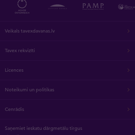
Veikals tavexdavanas.lv
Tavex rekvizīti
Licences
Noteikumi un politikas
Cenrādis
Saņemiet ieskatu dārgmetālu tirgus