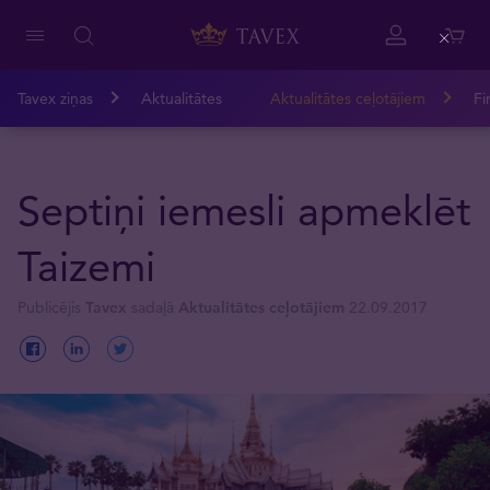
Close
Tavex ziņas
Aktualitātes
Aktualitātes ceļotājiem
Fi
Septiņi iemesli apmeklēt
Taizemi
Publicējis
Tavex
sadaļā
Aktualitātes ceļotājiem
22.09.2017