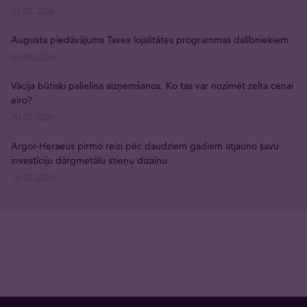
07.08.2026
Augusta piedāvājums Tavex lojalitātes programmas dalībniekiem
05.08.2026
Vācija būtiski palielina aizņemšanos. Ko tas var nozīmēt zelta cenai
eiro?
20.07.2026
Argor-Heraeus pirmo reizi pēc daudziem gadiem atjauno savu
investīciju dārgmetālu stieņu dizainu
16.07.2026