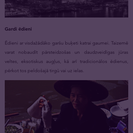
Gardi ēdieni
Ēdieni ar visdažādāko garšu buķeti katrai gaumei. Taizemē
varat nobaudīt pārsteidzošas un daudzveidīgas jūras
veltes, eksotiskus augļus, kā arī tradicionālos ēdienus,
pērkot tos peldošajā tirgū vai uz ielas.