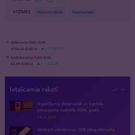
ATZĪMES
Ceļojuma Valūta
Taizemes bati
Zelta cena (XAU-EUR)
3756,60 EUR/oz
+ 77,30 EUR
Sudraba cena (XAG-EUR)
54,99 EUR/oz
+ 1,62 EUR
Ieteicamie raksti
Ieguldījumu dārgmetāli un kapitāla
pieauguma nodoklis 2026. gadā
14.01.2026
Veidojot uzkrājumus, 10% jāiegulda zeltā