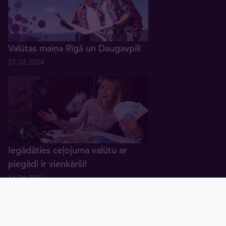
Valūtas maiņa Rīgā un Daugavpilī
27.02.2024
Iegādāties ceļojuma valūtu ar
piegādi ir vienkārši!
16.06.2023
Sākums
Grozs
Valūtas
Zelts
Grafiki
Blogs
Tavex ID
maiņa