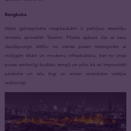
Bangkoka
Valsts galvaspilsēta neapšaubāmi ir pelnījusi atsevišķu
iemeslu apmeklēt Taizemi. Pilsēta apburs Jūs ar savu
daudzpusīgo attēlu: no vienas puses metropoles ar
milzīgām ēkām un modernu infrastruktūru, bet no otras
puses senlaicīgi budistu tempļi un pilis, kā arī improvizēti
peldošie un ielu tirgi un arvien smaidošie vietējie
iedzīvotāji.