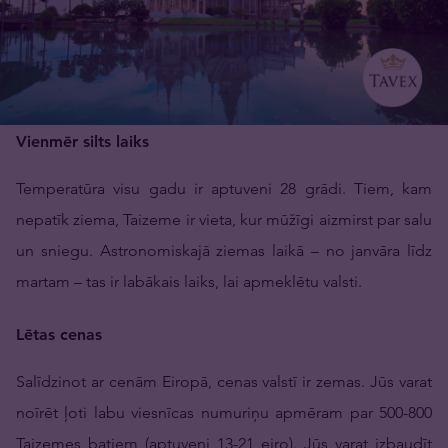
Vienmēr silts laiks
Temperatūra visu gadu ir aptuveni 28 grādi. Tiem, kam
nepatīk ziema, Taizeme ir vieta, kur mūžīgi aizmirst par salu
un sniegu. Astronomiskajā ziemas laikā – no janvāra līdz
martam – tas ir labākais laiks, lai apmeklētu valsti.
Lētas cenas
Salīdzinot ar cenām Eiropā, cenas valstī ir zemas. Jūs varat
noīrēt ļoti labu viesnīcas numuriņu apmēram par 500-800
Taizemes batiem (aptuveni 13-21 eiro). Jūs varat izbaudīt