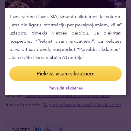
Tavex vietne (Tavex SIA) izmanto sīkdatnes, lai sniegtu
jums pielāgotu informāciju par pakalpojumiem, kā arī
uzlabotu tīmekļa vietnes darbību. Ja piekrītat,
Āzija viena lidojuma laikā
nospiediet “Piekrist visām sīkdatnēm”. Ja vēlaties
pārvaldīt savu izvēli, nospiediet “Pārvaldīt sīkdatnes”.
Taizeme var būt Jūsu pirmais, bet ne pēdējais Āzijas
Jūsu izvēle tiks saglabāta 60 nedēļas.
galamērķis. Uz vietas var iegādāties lētas aviobiļetes uz
Kambodžu, Vjetnamu, Malaiziju. Tik skaistu iespēju
Piekrist visām sīkdatnēm
nedrīkst laist garām.
Pārvaldīt sīkdatnes
Aktuālais
Taizemes bata valūtas kurss pret eiro šeit!
Jums arī noderēs:
10 padomi par naudas lietām Taizemē
DALĪTIES