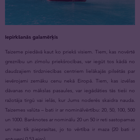
Iepirkšanās galamērķis
Taizeme piedāvā kaut ko priekš visiem. Tiem, kas novērtē
greznību un zīmolu priekšrocības, var iegūt tos kādā no
daudzajiem tirdzniecības centriem lielākajās pilsētās par
ievērojami zemāku cenu nekā Eiropā. Tiem, kas izvēlas
dāvanas no mākslas pasaules, var iegādāties tās tieši no
ražotāja tirgū vai ielās, kur Jums noderēs skaidra nauda.
Taizemes valūta – bati ir ar nominālvērtību: 20, 50, 100, 500
un 1000. Banknotes ar nominālu 20 un 50 ir reti sastopamas
un nav tik pieprasītas, jo to vērtība ir maza (20 bati ir
aptuveni 0,53 eiro).