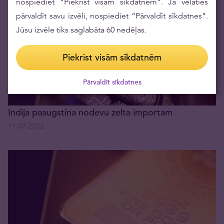
nospiediet “Piekrist visām sīkdatnēm”. Ja vēlaties
pārvaldīt savu izvēli, nospiediet “Pārvaldīt sīkdatnes”.
Jūsu izvēle tiks saglabāta 60 nedēļas.
Piekrist visām sīkdatnēm
Pārvaldīt sīkdatnes
Indija paaugstina nodevu zelta importam
11.07.2022