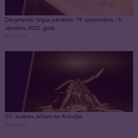
Dārgmetālu tirgus pārskats: 19. septembris - 5.
oktobris 2022. gads
05.10.2022
G7: boikots zeltam no Krievijas
30.06.2022