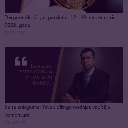
Dārgmetālu tirgus pārskats: 12.- 19. septembris
2022. gads
20.09.2022
Zelta sniegums: Tavex dīlinga nodaļas vadītāja
komentārs
14.09.2022