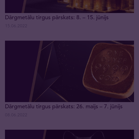
Dārgmetālu tirgus pārskats: 8. – 15. jūnijs
15.06.2022
Dārgmetālu tirgus pārskats: 26. maijs – 7. jūnijs
08.06.2022