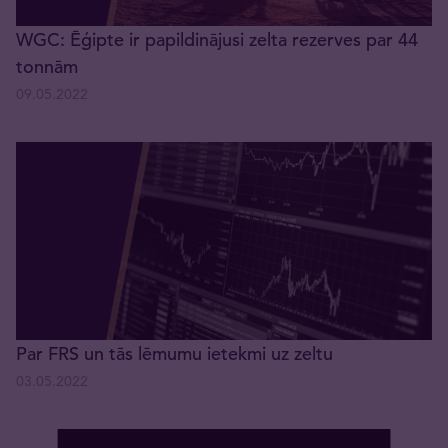
WGC: Ēģipte ir papildinājusi zelta rezerves par 44
tonnām
09.05.2022
Par FRS un tās lēmumu ietekmi uz zeltu
03.05.2022