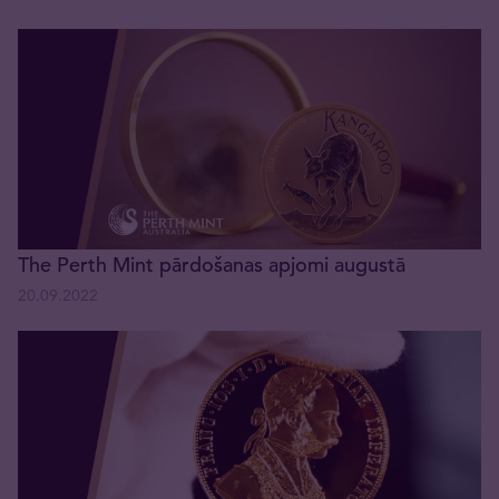
The Perth Mint pārdošanas apjomi augustā
20.09.2022