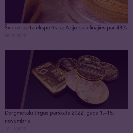
Šveice: zelta eksports uz Āziju palielinājies par 48%
26.10.2022
Dārgmetālu tirgus pārskats 2022. gada 1.–15.
novembris
16.11.2022