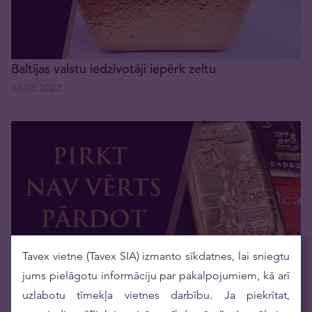
Baltijas valstu iedzīvotāji iepērk zeltu
16.08.2022
Tavex vietne (Tavex SIA) izmanto sīkdatnes, lai sniegtu
ETF pret fizisko zeltu: no vienaldzības līdz mīlestībai
jums pielāgotu informāciju par pakalpojumiem, kā arī
23.11.2022
uzlabotu tīmekļa vietnes darbību. Ja piekrītat,