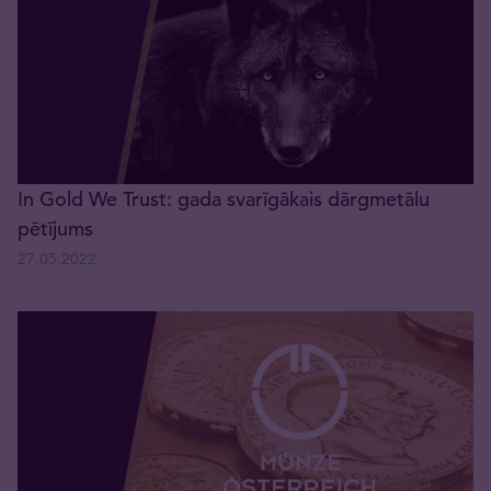
In Gold We Trust: gada svarīgākais dārgmetālu
pētījums
27.05.2022