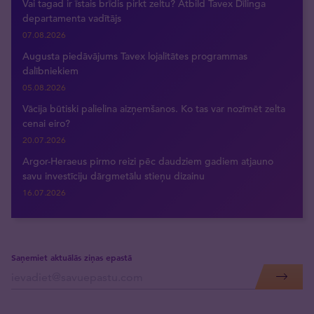
Vai tagad ir īstais brīdis pirkt zeltu? Atbild Tavex Dīlinga
departamenta vadītājs
07.08.2026
Augusta piedāvājums Tavex lojalitātes programmas
dalībniekiem
05.08.2026
Vācija būtiski palielina aizņemšanos. Ko tas var nozīmēt zelta
cenai eiro?
20.07.2026
Argor-Heraeus pirmo reizi pēc daudziem gadiem atjauno
savu investīciju dārgmetālu stieņu dizainu
16.07.2026
Saņemiet aktuālās ziņas epastā