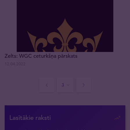
Zelts: WGC ceturkšņa pārskats
12.04.2022
Lasītākie raksti