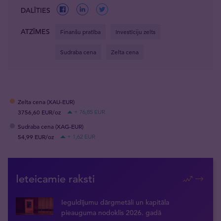
DALĪTIES
ATZĪMES
Finanšu pratība
Investīciju zelts
Sudraba cena
Zelta cena
Zelta cena (XAU-EUR)
3756,60 EUR/oz
+ 76,85 EUR
Sudraba cena (XAG-EUR)
54,99 EUR/oz
+ 1,62 EUR
Ieteicamie raksti
Ieguldījumu dārgmetāli un kapitāla
pieauguma nodoklis 2026. gadā