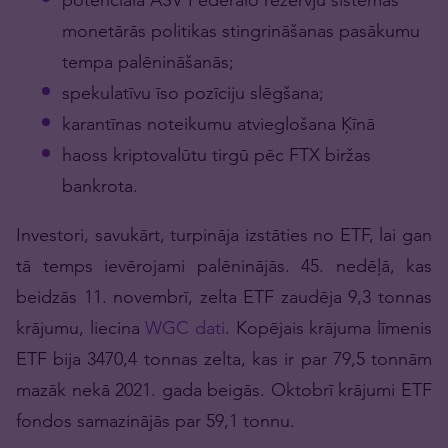
monetārās politikas stingrināšanas pasākumu
tempa palēnināšanās;
spekulatīvu īso pozīciju slēgšana;
karantīnas noteikumu atvieglošana Ķīnā
haoss kriptovalūtu tirgū pēc FTX biržas
bankrota.
Investori, savukārt, turpināja izstāties no ETF, lai gan
tā temps ievērojami palēninājās. 45. nedēļā, kas
beidzās 11. novembrī, zelta ETF zaudēja 9,3 tonnas
krājumu, liecina
WGC dati
. Kopējais krājuma līmenis
ETF bija 3470,4 tonnas zelta, kas ir par 79,5 tonnām
mazāk nekā 2021. gada beigās. Oktobrī krājumi ETF
fondos samazinājās par 59,1 tonnu.