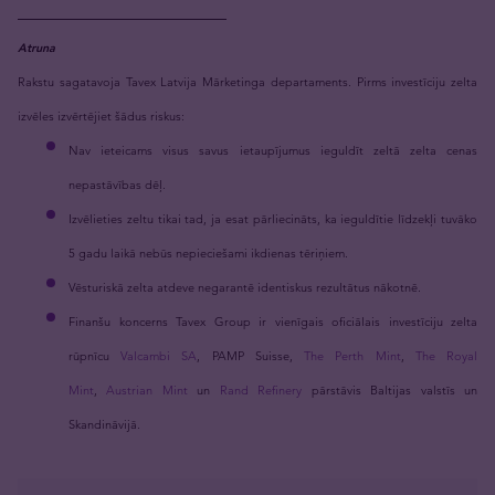
_____________________
Atruna
Rakstu sagatavoja Tavex Latvija Mārketinga departaments. Pirms investīciju zelta
izvēles izvērtējiet šādus riskus:
Nav ieteicams visus savus ietaupījumus ieguldīt zeltā zelta cenas
nepastāvības dēļ.
Izvēlieties zeltu tikai tad, ja esat pārliecināts, ka ieguldītie līdzekļi tuvāko
5 gadu laikā nebūs nepieciešami ikdienas tēriņiem.
Vēsturiskā zelta atdeve negarantē identiskus rezultātus nākotnē.
Finanšu koncerns Tavex Group ir vienīgais oficiālais investīciju zelta
rūpnīcu
Valcambi SA
, PAMP Suisse,
The Perth Mint
,
The Royal
Mint
,
Austrian Mint
un
Rand Refinery
pārstāvis Baltijas valstīs un
Skandināvijā.