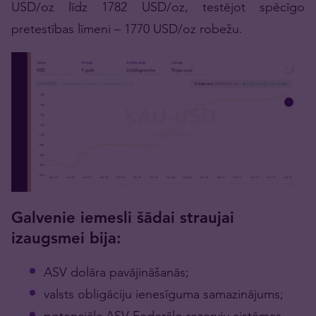
USD/oz līdz 1782 USD/oz, testējot spēcīgo
pretestības līmeni – 1770 USD/oz robežu.
Galvenie iemesli šādai straujai
izaugsmei bija:
ASV dolāra pavājināšanās;
valsts obligāciju ienesīguma samazinājums;
potenciāla ASV Federālo rezervju sistēmas