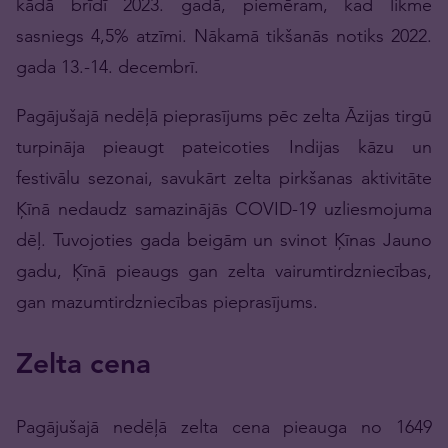
kādā brīdī 2023. gadā, piemēram, kad likme
sasniegs 4,5% atzīmi. Nākamā tikšanās notiks 2022.
gada 13.-14. decembrī.
Pagājušajā nedēļā pieprasījums pēc zelta Āzijas tirgū
turpināja pieaugt pateicoties Indijas kāzu un
festivālu sezonai, savukārt zelta pirkšanas aktivitāte
Ķīnā nedaudz samazinājās COVID-19 uzliesmojuma
dēļ. Tuvojoties gada beigām un svinot Ķīnas Jauno
gadu, Ķīnā pieaugs gan zelta vairumtirdzniecības,
gan mazumtirdzniecības pieprasījums.
Zelta cena
Pagājušajā nedēļā zelta cena pieauga no 1649