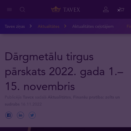
Close
Tavex ziņas
Aktualitātes
Aktualitātes ceļotājiem
Fi
Dārgmetālu tirgus
pārskats 2022. gada 1.–
15. novembris
Publicējis
Tavex
sadaļā
Aktualitātes
,
Finanšu pratība: zelts un
sudrabs
16.11.2022