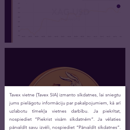
Tavex vietne (Tavex SIA) izmanto sīkdatnes, lai sniegtu
jums pielāgotu informāciju par pakalpojumiem, kā arī
uzlabotu tīmekļa vietnes darbību. Ja piekrītat,
nospiediet “Piekrist visām sīkdatnēm”. Ja vēlaties
pārvaldīt savu izvēli, nospiediet “Pārvaldīt sīkdatnes”.