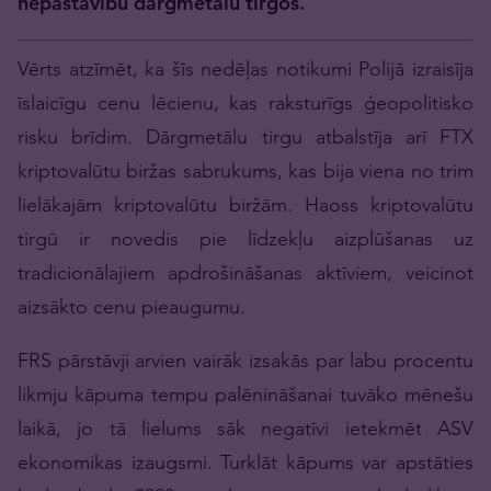
nepastāvību dārgmetālu tirgos.
Vērts atzīmēt, ka šīs nedēļas notikumi Polijā izraisīja
īslaicīgu cenu lēcienu, kas raksturīgs ģeopolitisko
risku brīdim. Dārgmetālu tirgu atbalstīja arī FTX
kriptovalūtu biržas sabrukums, kas bija viena no trim
lielākajām kriptovalūtu biržām. Haoss kriptovalūtu
tirgū ir novedis pie līdzekļu aizplūšanas uz
tradicionālajiem apdrošināšanas aktīviem, veicinot
aizsākto cenu pieaugumu.
FRS pārstāvji arvien vairāk izsakās par labu procentu
likmju kāpuma tempu palēnināšanai tuvāko mēnešu
laikā, jo tā lielums sāk negatīvi ietekmēt ASV
ekonomikas izaugsmi. Turklāt kāpums var apstāties