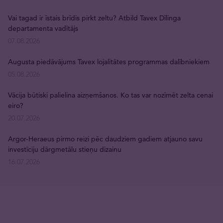
Vai tagad ir īstais brīdis pirkt zeltu? Atbild Tavex Dīlinga
departamenta vadītājs
07.08.2026
Augusta piedāvājums Tavex lojalitātes programmas dalībniekiem
05.08.2026
Vācija būtiski palielina aizņemšanos. Ko tas var nozīmēt zelta cenai
eiro?
20.07.2026
Argor-Heraeus pirmo reizi pēc daudziem gadiem atjauno savu
investīciju dārgmetālu stieņu dizainu
16.07.2026