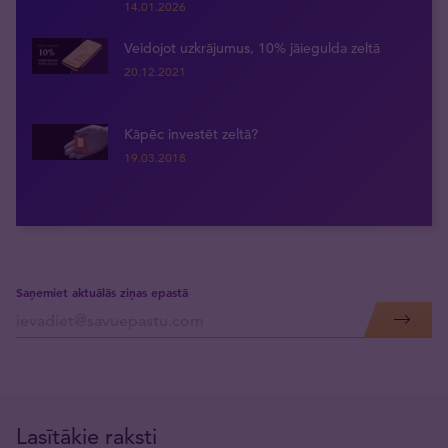
14.01.2026
Veidojot uzkrājumus, 10% jāiegulda zeltā
20.12.2021
Kāpēc investēt zeltā?
19.03.2018
Saņemiet aktuālās ziņas epastā
Lasītākie raksti