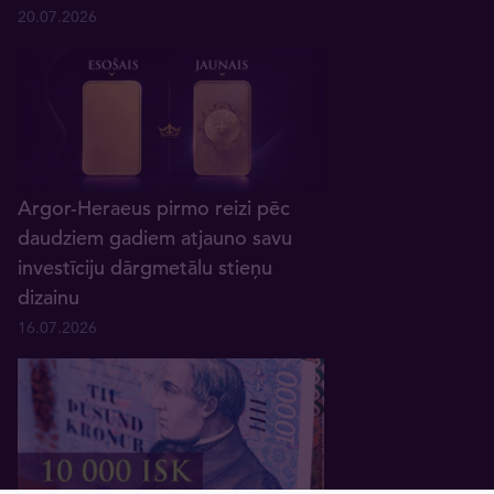
20.07.2026
Argor-Heraeus pirmo reizi pēc
daudziem gadiem atjauno savu
investīciju dārgmetālu stieņu
dizainu
16.07.2026