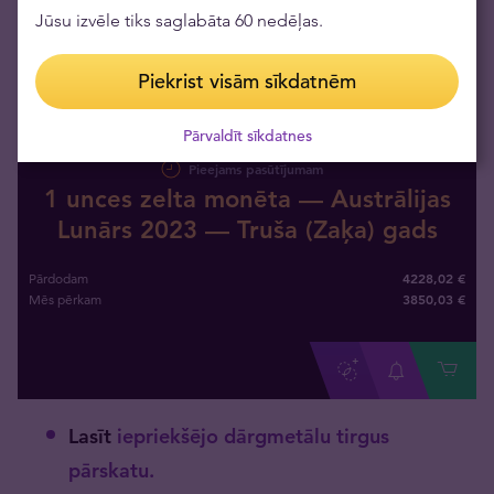
Jūsu izvēle tiks saglabāta 60 nedēļas.
Piekrist visām sīkdatnēm
Pārvaldīt sīkdatnes
Pieejams pasūtījumam
1 unces zelta monēta — Austrālijas
Lunārs 2023 — Truša (Zaķa) gads
4228,02 €
Pārdodam
3850
,
03
€
Mēs pērkam
Lasīt
iepriekšējo dārgmetālu tirgus
pārskatu.