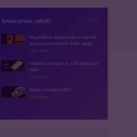
Ieteicamie raksti
Ieguldījumu dārgmetāli un kapitāla
pieauguma nodoklis 2026. gadā
14.01.2026
Veidojot uzkrājumus, 10% jāiegulda
zeltā
20.12.2021
Kāpēc investēt zeltā?
19.03.2018