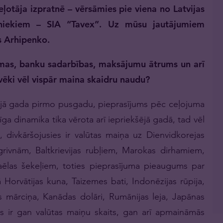
ceļotāja izpratnē – vērsāmies pie viena no Latvijas
ībniekiem – SIA “Tavex”. Uz mūsu jautājumiem
s Arhipenko.
ēmas, banku sadarbības, maksājumu ātrums un arī
vēki vēl vispār maina skaidru naudu?
kšējā gada pirmo pusgadu, pieprasījums pēc ceļojuma
īga dinamika tika vērota arī iepriekšējā gadā, tad vēl
 divkāršojusies ir valūtas maiņa uz Dienvidkorejas
rivnām, Baltkrievijas rubļiem, Marokas dirhamiem,
aēlas šekeļiem, toties pieprasījuma pieaugums par
Horvātijas kuna, Taizemes bati, Indonēzijas rūpija,
es mārciņa, Kanādas dolāri, Rumānijas leja, Japānas
s ir gan valūtas maiņu skaits, gan arī apmaināmās