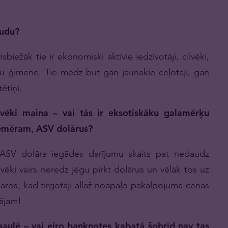
audu?
biežāk tie ir ekonomiski aktīvie iedzīvotāji, cilvēki,
 ģimenē. Tie mēdz būt gan jaunākie ceļotāji, gan
ētiņi.
ilvēki maina – vai tās ir eksotiskāku galamērķu
piemēram, ASV dolārus?
 ASV dolāra iegādes darījumu skaits pat nedaudz
ilvēki vairs neredz jēgu pirkt dolārus un vēlāk tos uz
olāros, kad tirgotāji allaž noapaļo pakalpojuma cenas
tājam!
saulē – vai eiro banknotes kabatā šobrīd nav tas