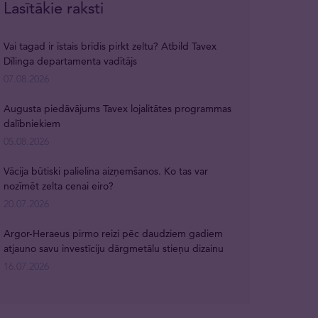
Lasītākie raksti
Vai tagad ir īstais brīdis pirkt zeltu? Atbild Tavex
Dīlinga departamenta vadītājs
07.08.2026
Augusta piedāvājums Tavex lojalitātes programmas
dalībniekiem
05.08.2026
Vācija būtiski palielina aizņemšanos. Ko tas var
nozīmēt zelta cenai eiro?
20.07.2026
Argor-Heraeus pirmo reizi pēc daudziem gadiem
atjauno savu investīciju dārgmetālu stieņu dizainu
16.07.2026