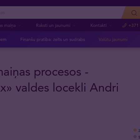
as maiņa
Raksti un jaunumi
Kontakti
+371
jiem
Finanšu pratība: zelts un sudrabs
Valūtu jaunumi
maiņas procesos -
ex» valdes locekli Andri