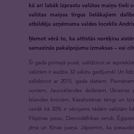
kā arī labāk izprastu valūtas maiņu tieši 
valūtas maiņas tirgus lielākajiem dal
atbildēja uzņēmuma valdes loceklis Andri
Ņemot vērā to, ka attīstās norēķinu sist
samazinās pakalpojumu izmaksas – vai cil
Šī gada pirmajā pusē, salīdzinot ar ieprie
valūtām ir audzis 32 valūtu gadījumā! Un līdz
salīdzinot ar 2015. gada datiem. Piemēram,
voniem, Jaunzēlandes dolāriem, Ukrainas g
Islandes kronām, Kazahstānas tengi un Izr
vairāk kā 30% ir vērojams tādām valūtām kā 
Filipīnas peso, Dienvidāfrikas rendi, Ēģipt
jēna un Ķīnas juaņa. Jāpiemin, ka pieaudzi