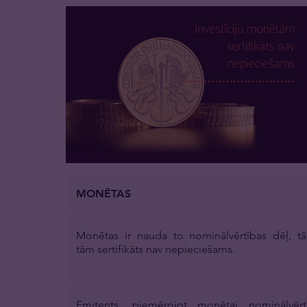
MONĒTAS
Monētas ir nauda to nominālvērtības dēļ, t
tām sertifikāts nav nepieciešams.
Emitents, piemērojot monētai nominālvērt