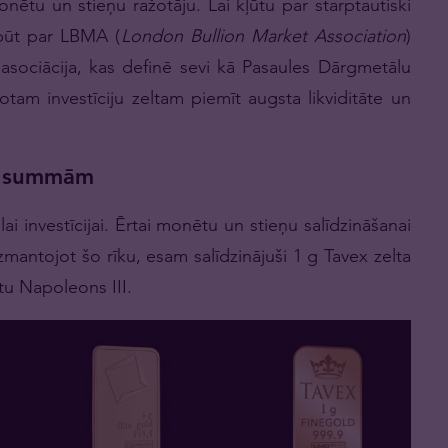
monētu un stieņu ražotāju. Lai kļūtu par starptautiski
jābūt par LBMA (
London Bullion Market Association
)
 asociācija, kas definē sevi kā Pasaules Dārgmetālu
otam investīciju zeltam piemīt augsta likviditāte un
ju summām
ai investīcijai. Ērtai monētu un stieņu salīdzināšanai
zmantojot šo rīku, esam salīdzinājuši 1 g Tavex zelta
tu Napoleons III.