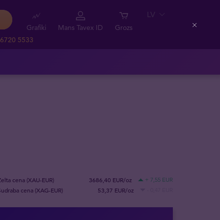
LV
Grafiki
Mans Tavex ID
Grozs
Close
 6720 5533
Zelta cena (XAU-EUR)
3686,40 EUR/oz
+ 7,55 EUR
Sudraba cena (XAG-EUR)
53,37 EUR/oz
- 0,47 EUR