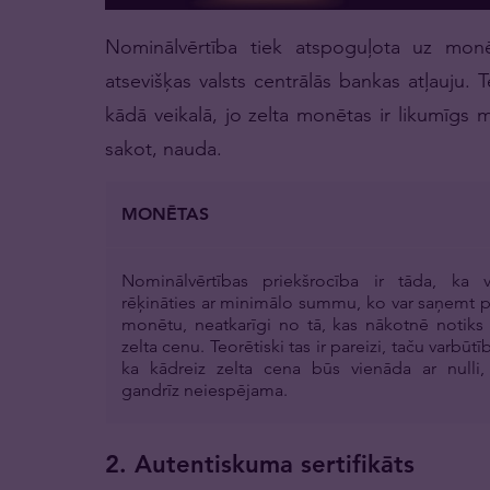
Nominālvērtība tiek atspoguļota uz mon
atsevišķas valsts centrālās bankas atļauju.
kādā veikalā, jo zelta monētas ir likumīgs m
sakot, nauda.
MONĒTAS
Nominālvērtības priekšrocība ir tāda, ka v
rēķināties ar minimālo summu, ko var saņemt p
monētu, neatkarīgi no tā, kas nākotnē notiks 
zelta cenu.
Teorētiski tas ir pareizi, taču varbūtī
ka kādreiz zelta cena būs vienāda ar nulli, 
gandrīz neiespējama.
2. Autentiskuma sertifikāts