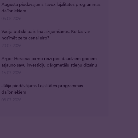
Augusta piedāvājums Tavex lojalitātes programmas
dalībniekiem
05.08.2026
Vācija būtiski palielina aizņemšanos. Ko tas var
nozīmēt zelta cenai eiro?
20.07.2026
Argor-Heraeus pirmo reizi pēc daudziem gadiem
atjauno savu investīciju dārgmetālu stieņu dizainu
16.07.2026
Jūlija piedāvājums Lojalitātes programmas
dalībniekiem
08.07.2026