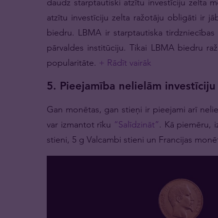
daudz starptautiski atzītu investīciju zelta 
atzītu investīciju zelta ražotāju obligāti ir 
biedru. LBMA ir starptautiska tirdzniecības
pārvaldes institūciju. Tikai LBMA biedru raž
popularitāte.
+ Rādīt vairāk
5. Pieejamība nelielām investīci
Gan monētas, gan stieņi ir pieejami arī neliel
var izmantot rīku
“Salīdzināt”
. Kā piemēru, i
stieni, 5 g Valcambi stieni un Francijas monē