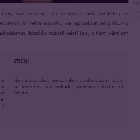
Saņ
ētām, kas nozīmē, ka monētas tiek emitētas ar
 Teorētiski ar zelta monētu var apmaksāt arī pirkumu
aksāšanas līdzeklis ražotājvalstī jeb, citiem vārdiem
STIEŅI
ar
Nominālvērtības neesamības priekšrocība ir tāda,
ar
ka stieņiem nav nekādas piesaistes kādai no
ar
valstīm.
ba,
ir