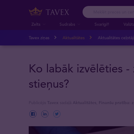
Zelts
Sudrabs
Svarīgi‼️
Valūt
Tavex ziņas
Aktualitātes
Aktualitātes ceļotā
Ko labāk izvēlēties -
stieņus?
Publicējis
Tavex
sadaļā
Aktualitātes
,
Finanšu pratība: z