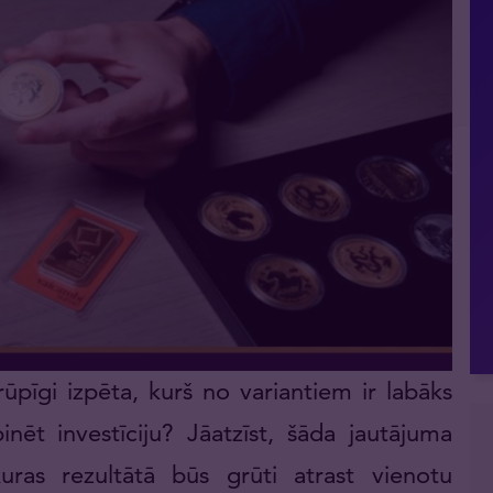
 rūpīgi izpēta, kurš no variantiem ir labāks
nēt investīciju? Jāatzīst, šāda jautājuma
 kuras rezultātā būs grūti atrast vienotu