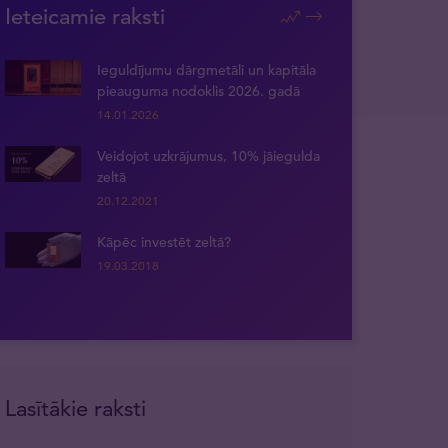
Ieteicamie raksti
Ieguldījumu dārgmetāli un kapitāla
pieauguma nodoklis 2026. gadā
14.01.2026
Veidojot uzkrājumus, 10% jāiegulda
zeltā
20.12.2021
Kāpēc investēt zeltā?
19.03.2018
Lasītākie raksti