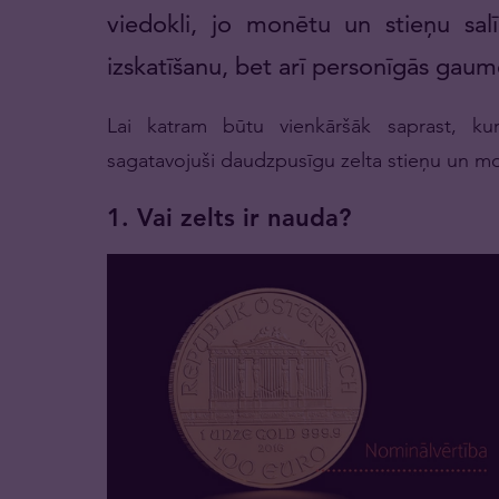
viedokli, jo monētu un stieņu salī
izskatīšanu, bet arī personīgās gaum
Lai katram būtu vienkāršāk saprast, ku
sagatavojuši daudzpusīgu zelta stieņu un mo
1. Vai zelts ir nauda?