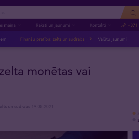
as maiņa
Raksti un jaunumi
Kontakti
+371
jiem
Finanšu pratība: zelts un sudrabs
Valūtu jaunumi
 zelta monētas vai
elts un sudrabs
19.08.2021