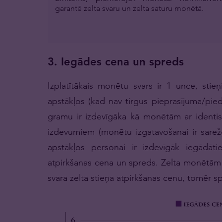
garantē zelta svaru un zelta saturu monētā.
3. Iegādes cena un spreds
Izplatītākais monētu svars ir 1 unce, sti
apstākļos (kad nav tirgus pieprasījuma/pie
gramu ir izdevīgāka kā monētām ar identis
izdevumiem (monētu izgatavošanai ir sarežģ
apstākļos personai ir izdevīgāk iegādāti
atpirkšanas cena un spreds. Zelta monētām a
svara zelta stieņa atpirkšanas cenu, tomēr spr