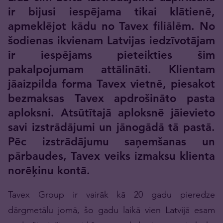
ir bijusi iespējama tikai klātienē,
apmeklējot kādu no Tavex filiālēm. No
šodienas ikvienam Latvijas iedzīvotājam
ir iespējams pieteikties šim
pakalpojumam attālināti. Klientam
jāaizpilda forma Tavex vietnē, piesakot
bezmaksas Tavex apdrošināto pasta
aploksni. Atsūtītajā aploksnē jāievieto
savi izstrādājumi un jānogādā tā pastā.
Pēc izstrādājumu saņemšanas un
pārbaudes, Tavex veiks izmaksu klienta
norēķinu kontā.
Tavex Group ir vairāk kā 20 gadu pieredze
dārgmetālu jomā, šo gadu laikā vien Latvijā esam