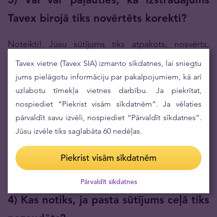
Tavex birojā tiks novērtēts korekti?
Noteikti! Jūsu sūtījums tiks atpakots, nosvērts,
pārbaudīts videonovērošanas kameru priekšā. Visas
Tavex vietne (Tavex SIA) izmanto sīkdatnes, lai sniegtu
izmaiņas (svara un/vai proves korekcija, ja tāda būs)
jums pielāgotu informāciju par pakalpojumiem, kā arī
tiks reģistrētas pieņemšanas aktā. Domstarpību
uzlabotu tīmekļa vietnes darbību. Ja piekrītat,
gadījumā pēc pieprasījuma Jums tiks nodrošināta
nospiediet “Piekrist visām sīkdatnēm”. Ja vēlaties
pārvaldīt savu izvēli, nospiediet “Pārvaldīt sīkdatnes”.
iespēja iepazīties ar videonovērošanas ierakstu.
Jūsu izvēle tiks saglabāta 60 nedēļas.
Izstrādājumu pārbaudes process neatšķiras no tāda,
Piekrist visām sīkdatnēm
kāds notiktu, ja Jūs ierastos filiālē, pārdot zelta
izstrādājumus klātienē.
Pārvaldīt sīkdatnes
4) Kas notiks, ja pasta sūtījums ceļā tiks