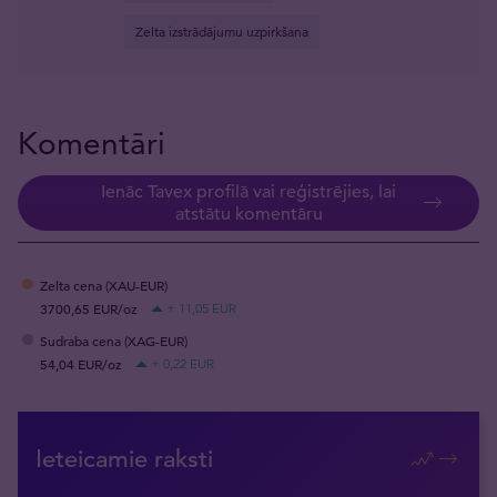
Zelta izstrādājumu uzpirkšana
Komentāri
Ienāc Tavex profilā vai reģistrējies, lai
atstātu komentāru
Zelta cena (XAU-EUR)
3700,65 EUR/oz
+ 11,05 EUR
Sudraba cena (XAG-EUR)
54,04 EUR/oz
+ 0,22 EUR
Ieteicamie raksti