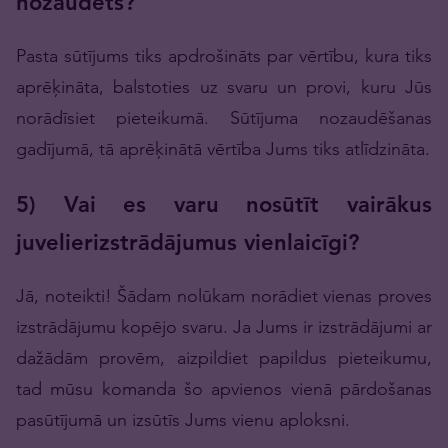
nozaudēts?
Pasta sūtījums tiks apdrošināts par vērtību, kura tiks
aprēķināta, balstoties uz svaru un provi, kuru Jūs
norādīsiet pieteikumā. Sūtījuma nozaudēšanas
gadījumā, tā aprēķinātā vērtība Jums tiks atlīdzināta.
5) Vai es varu nosūtīt vairākus
juvelierizstrādājumus vienlaicīgi?
Jā, noteikti! Šādam nolūkam norādiet vienas proves
izstrādājumu kopējo svaru. Ja Jums ir izstrādājumi ar
dažādām provēm, aizpildiet papildus pieteikumu,
tad mūsu komanda šo apvienos vienā pārdošanas
pasūtījumā un izsūtīs Jums vienu aploksni.