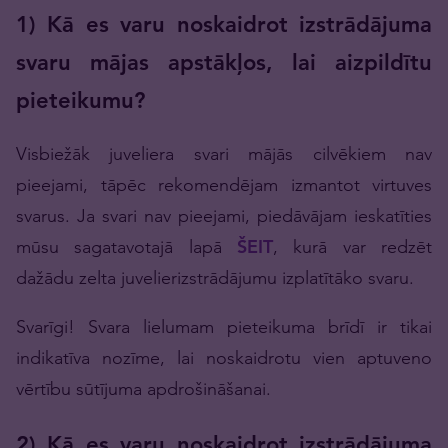
1) Kā es varu noskaidrot izstrādājuma
svaru mājas apstākļos, lai aizpildītu
pieteikumu?
Visbiežāk juveliera svari mājās cilvēkiem nav
pieejami, tāpēc rekomendējam izmantot virtuves
svarus. Ja svari nav pieejami, piedāvājam ieskatīties
mūsu sagatavotajā lapā
ŠEIT
, kurā var redzēt
dažādu zelta juvelierizstrādājumu izplatītāko svaru.
Svarīgi! Svara lielumam pieteikuma brīdī ir tikai
indikatīva nozīme, lai noskaidrotu vien aptuveno
vērtību sūtījuma apdrošināšanai.
2) Kā es varu noskaidrot izstrādājuma