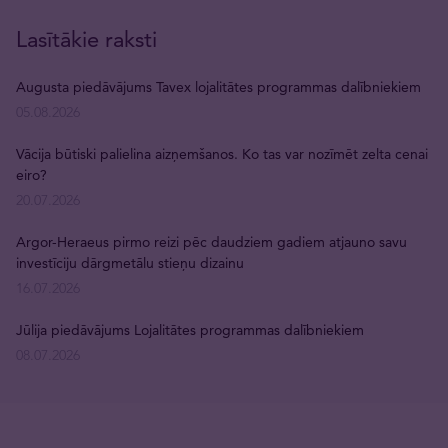
Lasītākie raksti
Augusta piedāvājums Tavex lojalitātes programmas dalībniekiem
05.08.2026
Vācija būtiski palielina aizņemšanos. Ko tas var nozīmēt zelta cenai
eiro?
20.07.2026
Argor-Heraeus pirmo reizi pēc daudziem gadiem atjauno savu
investīciju dārgmetālu stieņu dizainu
16.07.2026
Jūlija piedāvājums Lojalitātes programmas dalībniekiem
08.07.2026