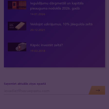
Ieguldījumu dārgmetāli un kapitāla
pieauguma nodoklis 2026. gadā
14.01.2026
Veidojot uzkrājumus, 10% jāiegulda zeltā
20.12.2021
Kāpēc investēt zeltā?
19.03.2018
Saņemiet aktuālās ziņas epastā