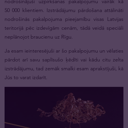
nodrošinājuši uzpirkšanas pakalpojumu vairāk kā
50 000 klientiem. Izstrādājumu pārdošana attālināti
nodrošinās pakalpojuma pieejamību visas Latvijas
teritorijā pēc izdevīgām cenām, tādā veidā speciāli
neplānojot braucienu uz Rīgu.
Ja esam ieinteresējuši ar šo pakalpojumu un vēlaties
pārdot arī savu saplīsušo ķēdīti vai kādu citu zelta
izstrādājumu, tad zemāk smalki esam aprakstījuši, kā
Jūs to varat izdarīt.