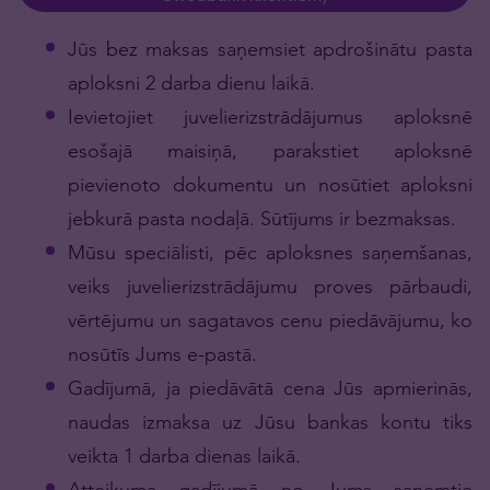
Jūs bez maksas saņemsiet apdrošinātu pasta
aploksni 2 darba dienu laikā.
Ievietojiet juvelierizstrādājumus aploksnē
esošajā maisiņā, parakstiet aploksnē
pievienoto dokumentu un nosūtiet aploksni
jebkurā pasta nodaļā. Sūtījums ir bezmaksas.
Mūsu speciālisti, pēc aploksnes saņemšanas,
veiks juvelierizstrādājumu proves pārbaudi,
vērtējumu un sagatavos cenu piedāvājumu, ko
nosūtīs Jums e-pastā.
Gadījumā, ja piedāvātā cena Jūs apmierinās,
naudas izmaksa uz Jūsu bankas kontu tiks
veikta 1 darba dienas laikā.
Atteikuma gadījumā no Jums saņemtie