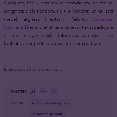
Gadījumā, kad klients iesūta izstrādājumu ar cita ne
dārgmetāla elementiem, tie tiks noņemti un utilizēti
(netiek atgriezti klientam). Piekrītot
Distances
līgumam
, klients piekrīt tam, ka iesūtītie izstrādājumi
var būt neatgriezeniski deformēti, lai nodrošinātu
kvalitatīvu dārgmetāla proves un svara pārbaudi.
______________
Rakstu sagatavoja Tavex mārketinga nodaļa
DALĪTIES
ATZĪMES
Apdrošināta pasta aploksne
Pārdod zeltu pa pastu