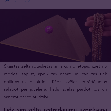
Skaistās zelta rotaslietas ar laiku nolietojas, iziet no
modes, saplīst, apnīk tās nēsāt un, tad tās tiek
noliktas uz plauktiņa. Kāds izvēlas izstrādājumus
salabot pie juveliera, kāds izvēlas pārdot tos un
saņemt par to atlīdzību.
Līdz šim zelta izstrādājumu uzpirkšana