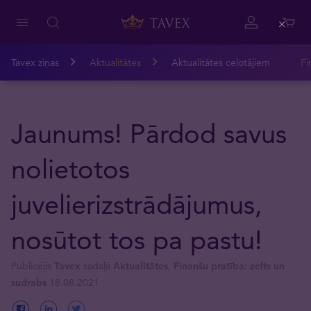
Close
Tavex ziņas
Aktualitātes
Aktualitātes ceļotājiem
Fi
Jaunums! Pārdod savus
nolietotos
juvelierizstrādājumus,
nosūtot tos pa pastu!
Publicējis
Tavex
sadaļā
Aktualitātes
,
Finanšu pratība: zelts un
sudrabs
18.08.2021