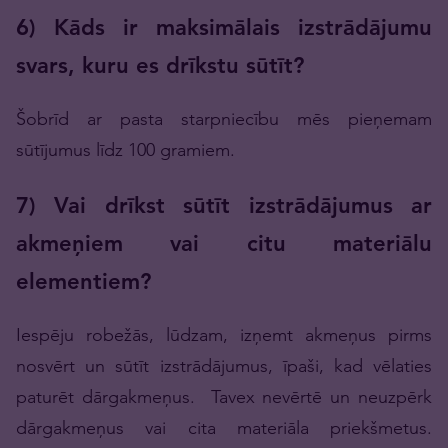
6) Kāds ir maksimālais izstrādājumu
svars, kuru es drīkstu sūtīt?
Šobrīd ar pasta starpniecību mēs pieņemam
sūtījumus līdz 100 gramiem.
7) Vai drīkst sūtīt izstrādājumus ar
akmeņiem vai citu materiālu
elementiem?
Iespēju robežās, lūdzam, izņemt akmeņus pirms
nosvērt un sūtīt izstrādājumus, īpaši, kad vēlaties
paturēt dārgakmeņus. Tavex nevērtē un neuzpērk
dārgakmeņus vai cita materiāla priekšmetus.