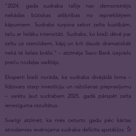
“2024. gada sudraba rallijs nav demonstrējis
nekādas būtiskas atšķirības no iepriekšējiem
kāpumiem. Sudrabs turpina sekot zelta kustībām,
taču ar lielāku intensitāti. Sudrabs, ko bieži dēvē par
zeltu uz steroīdiem, kāpj un krīt daudz dramatiskāk
nekā tā lielais brālis.” – atzīmēja Saxo Bank izejvielu
preču nodaļas vadītājs.
Eksperti bieži norāda, ka sudraba divējādā loma –
līdzsvars starp investīciju un ražošanas pieprasījumu
– varētu ļaut sudrabam 2025. gadā pārspēt zelta
ienesīguma rezultātus.
Svarīgi atzīmēt, ka mēs ceturto gadu pēc kārtas
atrodamies ievērojama sudraba deficīta apstākļos. Šī