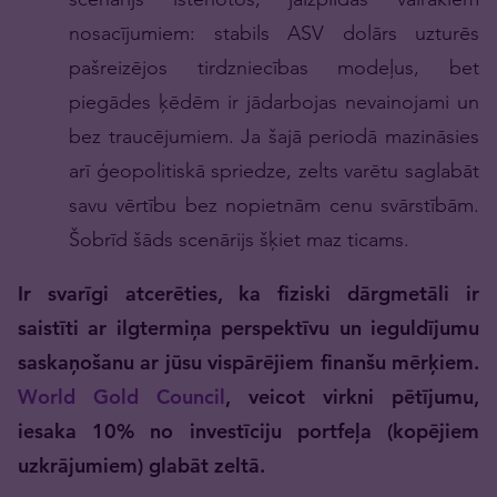
nosacījumiem: stabils ASV dolārs uzturēs
pašreizējos tirdzniecības modeļus, bet
piegādes ķēdēm ir jādarbojas nevainojami un
bez traucējumiem. Ja šajā periodā mazināsies
arī ģeopolitiskā spriedze, zelts varētu saglabāt
savu vērtību bez nopietnām cenu svārstībām.
Šobrīd šāds scenārijs šķiet maz ticams.
Ir svarīgi atcerēties, ka fiziski dārgmetāli ir
saistīti ar ilgtermiņa perspektīvu un ieguldījumu
saskaņošanu ar jūsu vispārējiem finanšu mērķiem.
World Gold Council
, veicot virkni pētījumu,
iesaka 10% no investīciju portfeļa (kopējiem
uzkrājumiem) glabāt zeltā.