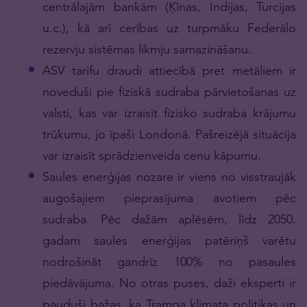
centrālajām bankām (Ķīnas, Indijas, Turcijas
u.c.), kā arī cerības uz turpmāku Federālo
rezervju sistēmas likmju samazināšanu.
ASV tarifu draudi attiecībā pret metāliem ir
noveduši pie fiziskā sudraba pārvietošanas uz
valsti, kas var izraisīt fizisko sudraba krājumu
trūkumu, jo īpaši Londonā. Pašreizējā situācija
var izraisīt sprādzienveida cenu kāpumu.
Saules enerģijas nozare ir viens no visstraujāk
augošajiem pieprasījuma avotiem pēc
sudraba. Pēc dažām aplēsēm, līdz 2050.
gadam saules enerģijas patēriņš varētu
nodrošināt gandrīz 100% no pasaules
piedāvājuma. No otras puses, daži eksperti ir
pauduši bažas, ka Trampa klimata politikas un