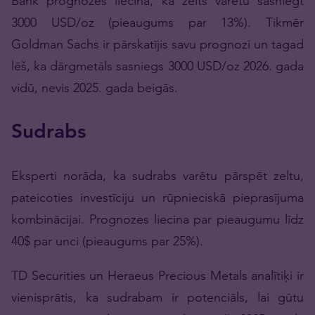
Bank prognozes liecina, ka zelts varētu sasniegt
3000 USD/oz (pieaugums par 13%). Tikmēr
Goldman Sachs ir pārskatījis savu prognozi un tagad
lēš, ka dārgmetāls sasniegs 3000 USD/oz 2026. gada
vidū, nevis 2025. gada beigās.
Sudrabs
Eksperti norāda, ka sudrabs varētu pārspēt zeltu,
pateicoties investīciju un rūpnieciskā pieprasījuma
kombinācijai. Prognozes liecina par pieaugumu līdz
40$ par unci (pieaugums par 25%).
TD Securities un Heraeus Precious Metals analītiķi ir
vienisprātis, ka sudrabam ir potenciāls, lai gūtu