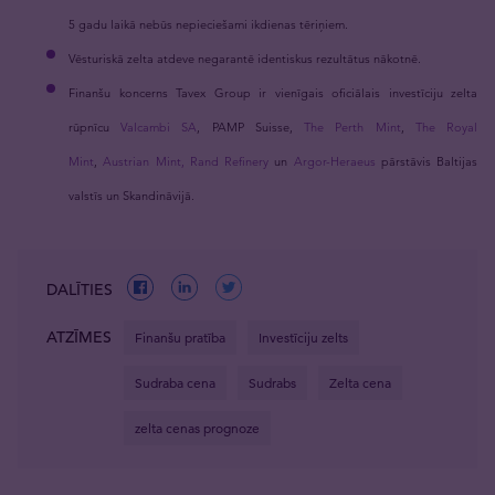
5 gadu laikā nebūs nepieciešami ikdienas tēriņiem.
Vēsturiskā zelta atdeve negarantē identiskus rezultātus nākotnē.
Finanšu koncerns Tavex Group ir vienīgais oficiālais investīciju zelta
rūpnīcu
Valcambi SA
, PAMP Suisse,
The Perth Mint
,
The Royal
Mint
,
Austrian Mint,
Rand Refinery
un
Argor-Heraeus
pārstāvis Baltijas
valstīs un Skandināvijā.
DALĪTIES
ATZĪMES
Finanšu pratība
Investīciju zelts
Sudraba cena
Sudrabs
Zelta cena
zelta cenas prognoze