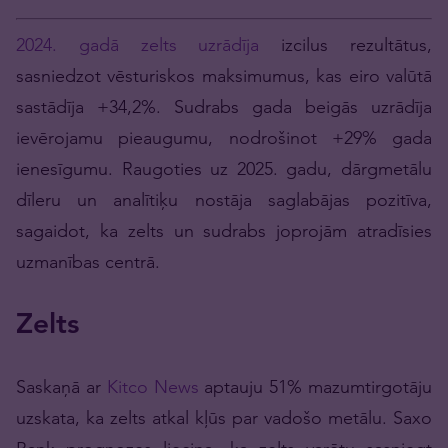
2024. gadā zelts uzrādīja
izcilus rezultātus,
sasniedzot vēsturiskos maksimumus, kas eiro valūtā
sastādīja +34,2%. Sudrabs gada beigās uzrādīja
ievērojamu pieaugumu, nodrošinot +29% gada
ienesīgumu. Raugoties uz 2025. gadu, dārgmetālu
dīleru un analītiķu nostāja saglabājas pozitīva,
sagaidot, ka zelts un sudrabs joprojām atradīsies
uzmanības centrā.
Zelts
Saskaņā ar
Kitco News
aptauju 51% mazumtirgotāju
uzskata, ka zelts atkal kļūs par vadošo metālu. Saxo