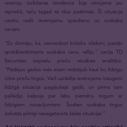
rezervju izsīkšanas tendence bija vērojama jau
iepriekš, taču tagad tā tikai paātrinās. Šī situācija
varētu radīt ievērojamu spiedienu uz sudraba
cenām.
“Es domāju, ka, sasniedzot kritisko slieksni, pastāv
sprādzienbīstams sudraba cenu rallijs,” sacīja TD
Securities izejvielu preču vecākais analītiķis.
“Pēdējos gados mēs esam redzējuši kaut ko līdzīgu
citos preču tirgos. Varš uzrādīja ievērojamu izaugsmi
līdzīgā situācijā pagājušajā gadā, un pirms tam
pallādijs kalpoja par labu piemēru tirgum ar
līdzīgiem nosacījumiem. Šodien sudraba tirgus
izskatās pilnīgi nesagatavots šādai situācijai.”