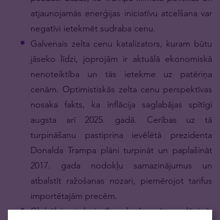
atjaunojamās enerģijas iniciatīvu atcelšana var
negatīvi ietekmēt sudraba cenu.
Galvenais zelta cenu katalizators, kuram būtu
jāseko līdzi, joprojām ir aktuālā ekonomiskā
nenoteiktība un tās ietekme uz patēriņa
cenām. Optimistiskās zelta cenu perspektīvas
nosaka fakts, ka inflācija saglabājas spītīgi
augsta arī 2025. gadā. Cerības uz tā
turpināšanu pastiprina ievēlētā prezidenta
Donalda Trampa plāni turpināt un paplašināt
2017. gada nodokļu samazinājumus un
atbalstīt ražošanas nozari, piemērojot tarifus
importētajām precēm.
Globālais tirdzniecības karš varētu palēnināt