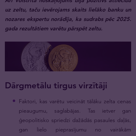
Arī Volstrītā noskaņojums bija pozitīvs attiecībā
uz zeltu, taču ievērojams skaits lielāko banku un
nozares ekspertu norādīja, ka sudrabs pēc 2025.
gada rezultātiem varētu pārspēt zeltu.
Dārgmetālu tirgus virzītāji
Faktori, kas varētu veicināt tālāku zelta cenas
pieaugumu, saglabājas. Tas ietver gan
ģeopolitisko spriedzi dažādās pasaules daļās,
gan lielo pieprasījumu no vairākām