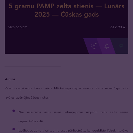
5 gramu PAMP zelta stienis — Lunārs
2025 — Čūskas gads
612
,
93
€
Mēs pērkam
_____________________
Atruna
Rakstu sagatavoja Tavex Latvia Mārketinga departaments. Pirms investīciju zelta
izvēles izvērtējiet šādus riskus:
Nav ieteicams visus savus ietaupījumus ieguldīt zeltā zelta cenas
nepastāvības dēļ.
Izvēlieties zeltu tikai tad, ja esat pārliecināts, ka ieguldītie līdzekļi tuvāko