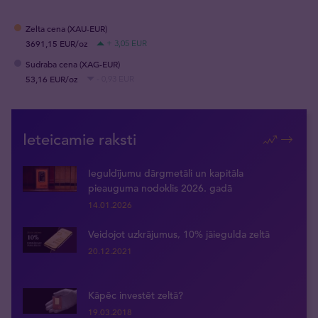
Zelta cena (XAU-EUR)
3691,15 EUR/oz
+ 3,05 EUR
Sudraba cena (XAG-EUR)
53,16 EUR/oz
- 0,93 EUR
Ieteicamie raksti
Ieguldījumu dārgmetāli un kapitāla
pieauguma nodoklis 2026. gadā
14.01.2026
Veidojot uzkrājumus, 10% jāiegulda zeltā
20.12.2021
Kāpēc investēt zeltā?
19.03.2018