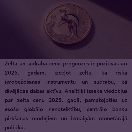
Zelta un sudraba cenu prognozes ir pozitīvas arī
2025. gadam, izceļot zeltu, kā riska
ierobežošanas instrumentu un sudrabu, kā
divējādas dabas aktīvu. Analītiķi izsaka viedokļus
par zelta cenu 2025. gadā, pamatojoties uz
esošo globālo nenoteiktību, centrālo banku
pirkšanas modeļiem un izmaiņām monetārajā
politikā.