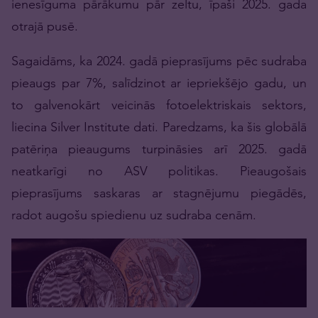
ienesīguma pārākumu pār zeltu, īpaši 2025. gada
otrajā pusē.
Sagaidāms, ka 2024. gadā pieprasījums pēc sudraba
pieaugs par 7%, salīdzinot ar iepriekšējo gadu, un
to galvenokārt veicinās fotoelektriskais sektors,
liecina Silver Institute dati. Paredzams, ka šis globālā
patēriņa pieaugums turpināsies arī 2025. gadā
neatkarīgi no ASV politikas. Pieaugošais
pieprasījums saskaras ar stagnējumu piegādēs,
radot augošu spiedienu uz sudraba cenām.