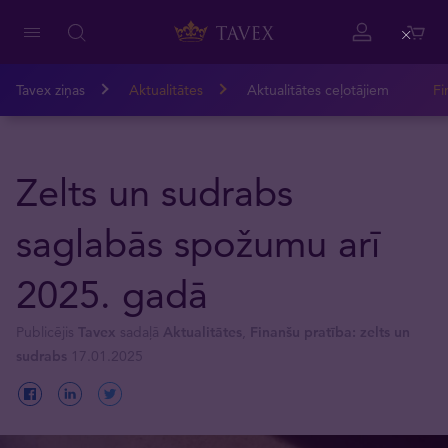
Close
Tavex ziņas
Aktualitātes
Aktualitātes ceļotājiem
Fi
Zelts un sudrabs
saglabās spožumu arī
2025. gadā
Publicējis
Tavex
sadaļā
Aktualitātes
,
Finanšu pratība: zelts un
sudrabs
17.01.2025