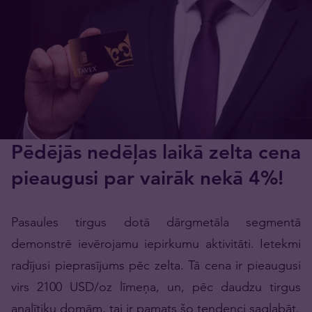
Pēdējās nedēļas laikā zelta cena
pieaugusi par vairāk nekā 4%!
Pasaules tirgus dotā dārgmetāla segmentā
demonstrē ievērojamu iepirkumu aktivitāti. Ietekmi
radījusi pieprasījums pēc zelta. Tā cena ir pieaugusi
virs 2100 USD/oz līmeņa, un, pēc daudzu tirgus
analītiķu domām, tai ir pamats šo tendenci saglabāt.