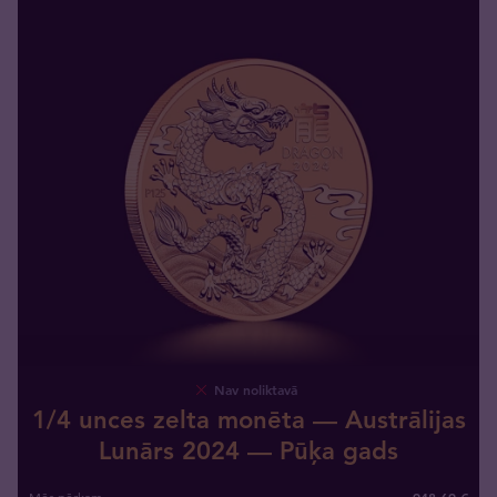
Nav noliktavā
1/4 unces zelta monēta — Austrālijas
Lunārs 2024 — Pūķa gads