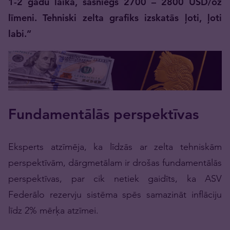
1-2 gadu laikā, sasniegs 2700 – 2800 USD/oz
līmeni. Tehniski zelta grafiks izskatās ļoti, ļoti
labi.”
Fundamentālās perspektīvas
Eksperts atzīmēja, ka līdzās ar zelta tehniskām
perspektīvām, dārgmetālam ir drošas fundamentālās
perspektīvas, par cik netiek gaidīts, ka ASV
Federālo rezervju sistēma spēs samazināt inflāciju
līdz 2% mērķa atzīmei.