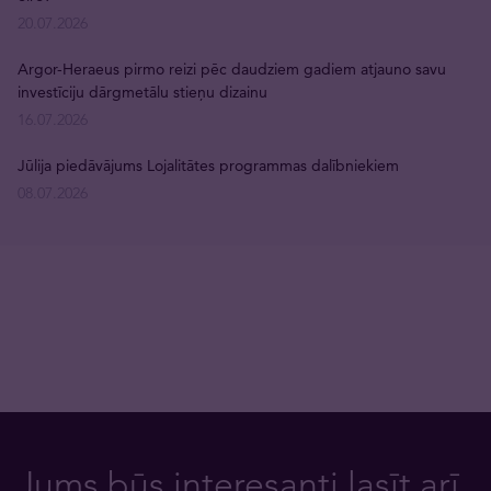
20.07.2026
Argor-Heraeus pirmo reizi pēc daudziem gadiem atjauno savu
investīciju dārgmetālu stieņu dizainu
16.07.2026
Jūlija piedāvājums Lojalitātes programmas dalībniekiem
08.07.2026
Jums būs interesanti lasīt arī