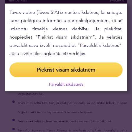
948
,
69
€
Mēs pērkam
Tavex vietne (Tavex SIA) izmanto sīkdatnes, lai sniegtu
jums pielāgotu informāciju par pakalpojumiem, kā arī
uzlabotu tīmekļa vietnes darbību. Ja piekrītat,
nospiediet “Piekrist visām sīkdatnēm”. Ja vēlaties
_____________________
pārvaldīt savu izvēli, nospiediet “Pārvaldīt sīkdatnes”.
Atruna
Jūsu izvēle tiks saglabāta 60 nedēļas.
Rakstu sagatavoja Tavex Latvija Mārketinga departaments. Pirms investīciju zelta
Piekrist visām sīkdatnēm
izvēles izvērtējiet šādus riskus:
Pārvaldīt sīkdatnes
Nav ieteicams visus savus ietaupījumus ieguldīt zeltā zelta cenas
nepastāvības dēļ.
Izvēlieties zeltu tikai tad, ja esat pārliecināts, ka ieguldītie līdzekļi tuvāko
5 gadu laikā nebūs nepieciešami ikdienas tēriņiem.
Vēsturiskā zelta atdeve negarantē identiskus rezultātus nākotnē.
Finanšu koncerns Tavex Group ir vienīgais oficiālais investīciju zelta