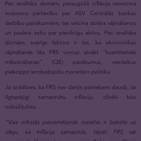
Pēc analītiķa domām, pieaugošā inflācija neveicina
investoru pārliecību par ASV Centrālās bankas
darbību panākumiem, tas veicina dolāra vājināšanos
un padara zeltu par pievilcīgu aktīvu. Pēc analītiķa
domām, svarīgs faktors ir tas, ka ekonomikas
vājināšanās liks FRS vismaz atsākt “kvantitatīvās
mīkstināšanas” (QE) pasākumus, vienlaikus
piekopjot ierobežojošu monetāro politiku.
Ja izrādīsies, ka FRS nav darījis pietiekami daudz, lai
ilgtspējīgi samazinātu inflāciju, cilvēki būs
nobažījušies.
“Viss mīkstās piezemēšanās naratīvs ir balstīts uz
ideju, ka inflācija samazinās, tāpēc FRS var