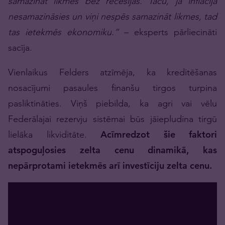
samazināt likmes bez recesijas. Taču, ja inflācija
nesamazināsies un viņi nespēs samazināt likmes, tad
tas ietekmēs ekonomiku.”
– eksperts pārliecināti
sacīja.
Vienlaikus Felders atzīmēja, ka kreditēšanas
nosacījumi pasaules finanšu tirgos turpina
pasliktināties. Viņš piebilda, ka agri vai vēlu
Federālajai rezervju sistēmai būs jāiepludina tirgū
lielāka likviditāte.
Acīmredzot šie faktori
atspoguļosies zelta cenu dinamikā, kas
nepārprotami ietekmēs arī investīciju zelta cenu.