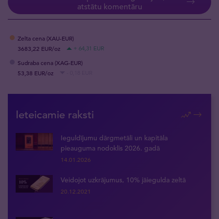
atstātu komentāru
Zelta cena (XAU-EUR)
3683,22 EUR/oz
+ 64,31 EUR
Sudraba cena (XAG-EUR)
53,38 EUR/oz
- 0,18 EUR
Ieteicamie raksti
Ieguldījumu dārgmetāli un kapitāla
pieauguma nodoklis 2026. gadā
14.01.2026
Veidojot uzkrājumus, 10% jāiegulda zeltā
20.12.2021