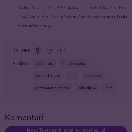
rūpnīcu
Valcambi SA
, PAMP Suisse,
The Perth Mint
,
The Royal
Mint
,
Austrian Mint,
Rand Refinery
un
Argor-Heraeus
pārstāvis Baltijas
valstīs un Skandināvijā.
DALĪTIES
ATZĪMES
ASV dolārs
Finanšu pratība
Investīciju zelts
kitco
Zelta cena
zelta cenas prognoze
Zelta tirgus
Zelts
Komentāri
Ienāc Tavex profilā vai reģistrējies, lai