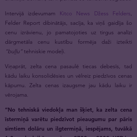
Intervijā izdevumam
Kitco News Džess Felders
,
Felder Report dibinātājs, sacīja, ka viņš gaidīja šo
cenu izrāvienu, jo pamatojoties uz tirgus analīzi
dārgmetāla cenu kustību formēja daži izteikti
“buļļu”
tehniskie modeļi.
Viņaprāt, zelta cena pasaulē tiecas debesīs, tad
kādu laiku konsolidēsies un vēlreiz piedzīvos cenas
kāpumu. Zelta cenas izaugsme jau kādu laiku ir
vērojama.
“No tehniskā viedokļa man šķiet, ka zelta cena
īstermiņā varētu piedzīvot pieaugumu par pāris
simtiem dolāru un ilgtermiņā, iespējams, tuvākā