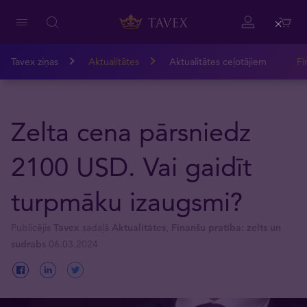
Close
Tavex ziņas
Aktualitātes
Aktualitātes ceļotājiem
Fi
Zelta cena pārsniedz
2100 USD. Vai gaidīt
turpmāku izaugsmi?
Publicējis
Tavex
sadaļā
Aktualitātes
,
Finanšu pratība: zelts un
sudrabs
06.03.2024