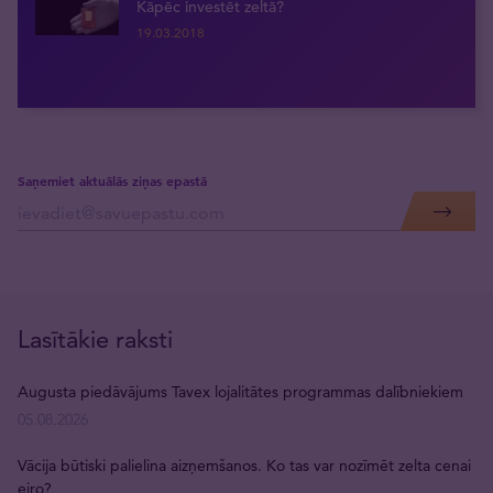
Kāpēc investēt zeltā?
19.03.2018
Saņemiet aktuālās ziņas epastā
Lasītākie raksti
Augusta piedāvājums Tavex lojalitātes programmas dalībniekiem
05.08.2026
Vācija būtiski palielina aizņemšanos. Ko tas var nozīmēt zelta cenai
eiro?