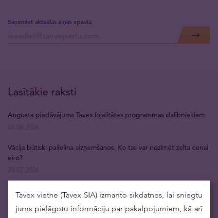
Saņemiet aktuālās ziņas epastā
Lasītākie raksti
Augusta piedāvājums Tavex lojalitātes programmas dalībniekiem
05.08.2026
Vācija būtiski palielina aizņemšanos. Ko tas var nozīmēt zelta cenai
eiro?
20.07.2026
Argor-Heraeus pirmo reizi pēc daudziem gadiem atjauno savu
Tavex vietne (Tavex SIA) izmanto sīkdatnes, lai sniegtu
investīciju dārgmetālu stieņu dizainu
jums pielāgotu informāciju par pakalpojumiem, kā arī
16.07.2026