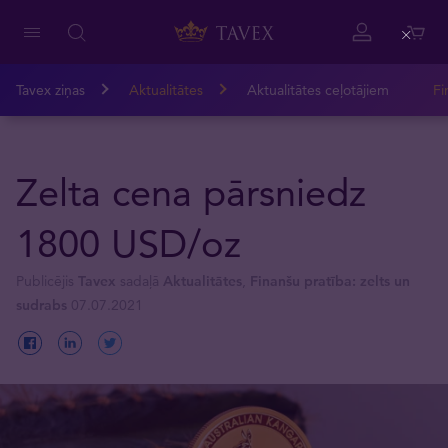
Close
Tavex ziņas
Aktualitātes
Aktualitātes ceļotājiem
Fi
Zelta cena pārsniedz
1800 USD/oz
Publicējis
Tavex
sadaļā
Aktualitātes
,
Finanšu pratība: zelts un
sudrabs
07.07.2021