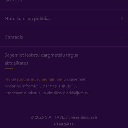
Noteikumi un politikas
Cenrādis
Saņemiet ieskatu dārgmetālu tirgus
aktualitātēs
Pierakstieties mūsu jaunumiem
un saņemiet
noderīgu informāciju par tirgus situāciju,
interesantus rakstus un aktuālos piedāvājumus.
© 2026 SIA “TAVEX”, visas tiesības ir
aizsargātas.