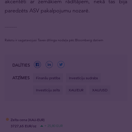
akcentēti ar zemākiem rādītājiem, nekā tas bija
paredzēts ASV pakalpojumu nozarē.
_______
Rakstu ir sagatavojusi Tavex dīlinga nodaļa pēc Bloomberg datiem
DALĪTIES
ATZĪMES
Finanšu pratība
Investīciju sudrabs
Investīciju zelts
XAU/EUR
XAU/USD
Zelta cena (XAU-EUR)
3727,65 EUR/oz
+ 25,80 EUR