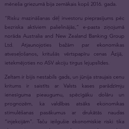
mēneša griezumā bija zemākais kopš 2016. gada.
“Risku mazināšanas dēļ investoru pieprasījums pēc
bezriska aktīviem palielinājās,” e-pasta ziņojumā
norāda Australia and New Zealand Banking Group
Ltd. Atjaunojoties bažām par ekonomikas
atveseļošanos, kritušās vērtspapīru cenas Āzijā,
ietekmējoties no ASV akciju tirgus lejupslīdes.
Zeltam ir bijis nestabils gads, un jūnija straujais cenu
kritums ir saistīts ar Valsts kases parādzīmju
ienesīguma pieaugumu, spēcīgāku dolāru un
prognozēm, ka valdības atsāks ekonomikas
stimulēšanas pasākumus ar drukātās naudas
“injekcijām”. Taču ieilgušie ekonomiskie riski tika