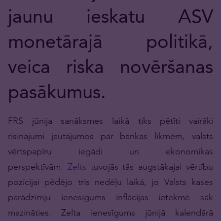
jaunu ieskatu ASV
monetārajā politikā,
veica riska novēršanas
pasākumus.
FRS jūnija sanāksmes laikā tiks pētīti vairāki
risinājumi jautājumos par bankas likmēm, valsts
vērtspapīru iegādi un ekonomikas
perspektīvām.
Zelts
tuvojās tās augstākajai vērtību
pozīcijai pēdējo trīs nedēļu laikā, jo Valsts kases
parādzīmju ienesīgums inflācijas ietekmē sāk
mazināties. Zelta ienesīgums jūnijā kalendārā