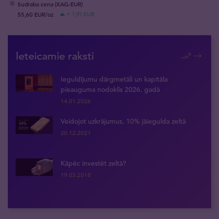
Sudraba cena (XAG-EUR)
55,60 EUR/oz
+ 1,91 EUR
Ieteicamie raksti
Ieguldījumu dārgmetāli un kapitāla
pieauguma nodoklis 2026. gadā
14.01.2026
Veidojot uzkrājumus, 10% jāiegulda zeltā
20.12.2021
Kāpēc investēt zeltā?
19.03.2018