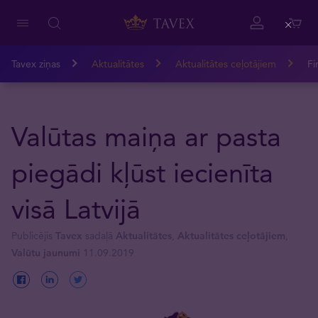
Close
Tavex ziņas
Aktualitātes
Aktualitātes ceļotājiem
Fi
Valūtas maiņa ar pasta
piegādi kļūst iecienīta
visā Latvijā
Publicējis
Tavex
sadaļā
Aktualitātes
,
Aktualitātes ceļotājiem
,
Valūtu jaunumi
11.09.2019