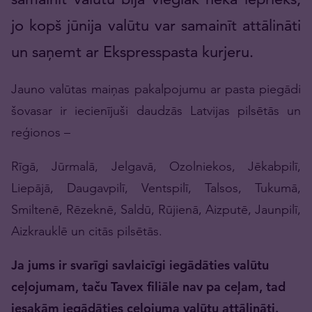
jo kopš jūnija valūtu var samainīt attālināti
un saņemt ar Ekspresspasta kurjeru.
Jauno valūtas maiņas pakalpojumu ar pasta piegādi
šovasar ir iecienījuši daudzās Latvijas pilsētās un
reģionos –
Rīgā, Jūrmalā, Jelgavā, Ozolniekos, Jēkabpilī,
Liepājā, Daugavpilī, Ventspilī, Talsos, Tukumā,
Smiltenē, Rēzeknē, Saldū, Rūjienā, Aizputē, Jaunpilī,
Aizkrauklē un citās pilsētās.
Ja jums ir svarīgi savlaicīgi iegādāties valūtu
ceļojumam, taču Tavex filiāle nav pa ceļam, tad
iesakām iegādāties ceļojuma valūtu attālināti.