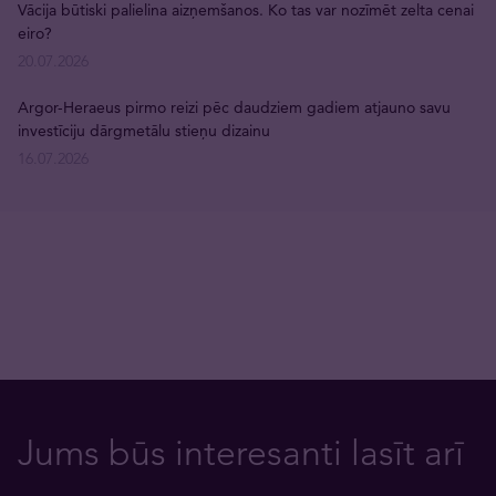
Vācija būtiski palielina aizņemšanos. Ko tas var nozīmēt zelta cenai
eiro?
20.07.2026
Argor-Heraeus pirmo reizi pēc daudziem gadiem atjauno savu
investīciju dārgmetālu stieņu dizainu
16.07.2026
Jums būs interesanti lasīt arī