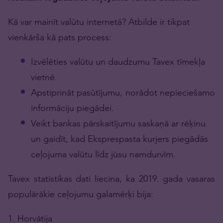
Kā var mainīt valūtu internetā? Atbilde ir tikpat
vienkārša kā pats process:
Izvēlēties valūtu un daudzumu Tavex tīmekļa
vietnē.
Apstiprināt pasūtījumu, norādot nepieciešamo
informāciju piegādei.
Veikt bankas pārskaitījumu saskaņā ar rēķinu
un gaidīt, kad Eksprespasta kurjers piegādās
ceļojuma valūtu līdz jūsu namdurvīm.
Tavex statistikas dati liecina, ka 2019. gada vasaras
populārākie ceļojumu galamērķi bija:
1. Horvātija