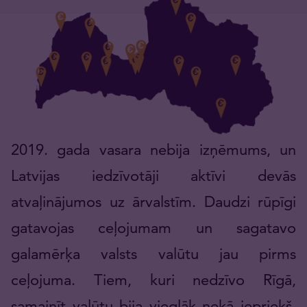
2019. gada vasara nebija izņēmums, un
Latvijas iedzīvotāji aktīvi devās
atvaļinājumos uz ārvalstīm. Daudzi rūpīgi
gatavojas ceļojumam un sagatavo
galamērķa valsts valūtu jau pirms
ceļojuma. Tiem, kuri nedzīvo Rīgā,
samainīt valūtu bija vieglāk nekā iepriekš,