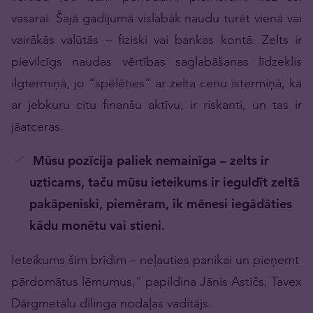
vasarai. Šajā gadījumā vislabāk naudu turēt vienā vai
vairākās valūtās – fiziski vai bankas kontā. Zelts ir
pievilcīgs naudas vērtības saglabāšanas līdzeklis
ilgtermiņā, jo “spēlēties” ar zelta cenu īstermiņā, kā
ar jebkuru citu finanšu aktīvu, ir riskanti, un tas ir
jāatceras.
Mūsu pozīcija paliek nemainīga – zelts ir
uzticams, taču mūsu ieteikums ir ieguldīt zeltā
pakāpeniski, piemēram, ik mēnesi iegādāties
kādu monētu vai stieni.
Ieteikums šim brīdim – neļauties panikai un pieņemt
pārdomātus lēmumus,” papildina Jānis Astičs, Tavex
Dārgmetālu dīlinga nodaļas vadītājs.