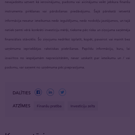
nevajadzētu uztvert kā ierosinājumu, padomu vai aicinājumu veikt jebkura finanšu
instrumenta pirkšanas vai pārdošanas piedāvājumu. Šajā pārskatā ietvertā
informācija nesatur ieteikumus nedz ieguldījumu, nedz nodokļu jautājumos, un tajā
netiek ņemti vērā konkrēti investīciju mērķi, tieksme pēc riska un ziņojuma saņēmēja
finansiālais stāvoklis. Šo ziņojumu nedrīkst izplatīt, kopēt, pavairot vai mainīt bez
uzņēmuma iepriekšējas rakstiskas piekrišanas. Papildu informāciju, kuru, lai
izvairītos no iespējamām neprecizitātēm, nevar uzskatīt par ieteikumu un / vai
padomu, var saņemt no uzņēmuma pēc pieprasījuma.
DALĪTIES
ATZĪMES
Finanšu pratība
Investīciju zelts