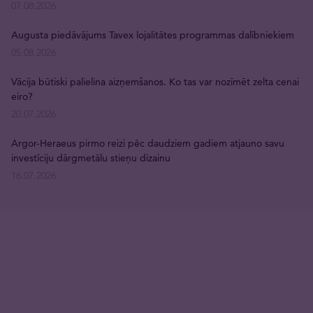
07.08.2026
Augusta piedāvājums Tavex lojalitātes programmas dalībniekiem
05.08.2026
Vācija būtiski palielina aizņemšanos. Ko tas var nozīmēt zelta cenai
eiro?
20.07.2026
Argor-Heraeus pirmo reizi pēc daudziem gadiem atjauno savu
investīciju dārgmetālu stieņu dizainu
16.07.2026