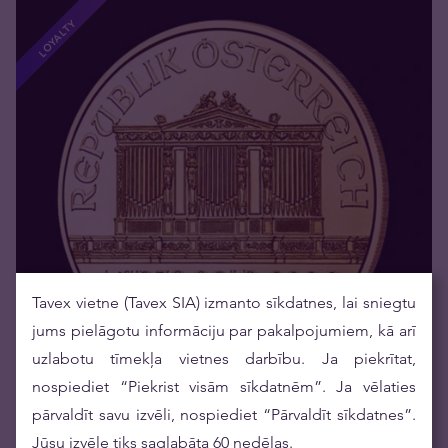
LOYALTY
Tavex vietne (Tavex SIA) izmanto sīkdatnes, lai sniegtu
jums pielāgotu informāciju par pakalpojumiem, kā arī
uzlabotu tīmekļa vietnes darbību. Ja piekrītat,
nospiediet “Piekrist visām sīkdatnēm”. Ja vēlaties
pārvaldīt savu izvēli, nospiediet “Pārvaldīt sīkdatnes”.
Ir noliktavā
Jūsu izvēle tiks saglabāta 60 nedēļas.