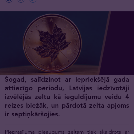
Šogad, salīdzinot ar iepriekšējā gada
attiecīgo periodu, Latvijas iedzīvotāji
izvēlējās zeltu kā ieguldījumu veidu 4
reizes biežāk, un pārdotā zelta apjoms
ir septiņkāršojies.
Pieprasījuma pieaugums zeltam tiek skaidrots ar