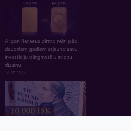
Argor-Heraeus pirmo reizi pēc
daudziem gadiem atjauno savu
investīciju dārgmetālu stieņu
dizainu
16.07.2026
Uzmanību ceļotājiem uz Islandi:
Sākums
Grozs
Valūtas
Zelts
Grafiki
Blogs
Tavex ID