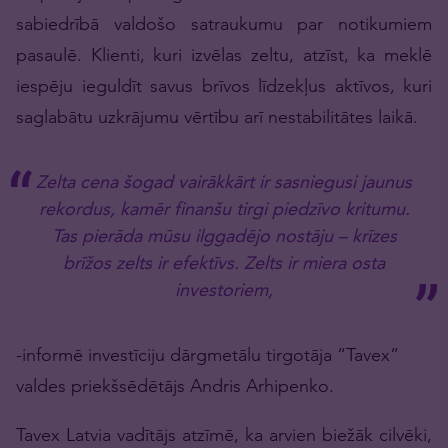
sabiedrībā valdošo satraukumu par notikumiem
pasaulē. Klienti, kuri izvēlas zeltu, atzīst, ka meklē
iespēju ieguldīt savus brīvos līdzekļus aktīvos, kuri
saglabātu uzkrājumu vērtību arī nestabilitātes laikā.
Zelta cena šogad vairākkārt ir sasniegusi jaunus
rekordus, kamēr finanšu tirgi piedzīvo kritumu.
Tas pierāda mūsu ilggadējo nostāju – krīzes
brīžos zelts ir efektīvs. Zelts ir miera osta
investoriem,
-informē investīciju dārgmetālu tirgotāja “Tavex”
valdes priekšsēdētājs Andris Arhipenko.
Tavex Latvia vadītājs atzīmē, ka arvien biežāk cilvēki,