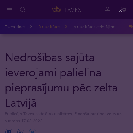
Close
Tavex ziņas
Aktualitātes
Aktualitātes ceļotājiem
Fi
Nedrošības sajūta
ievērojami palielina
pieprasījumu pēc zelta
Latvijā
Publicējis
Tavex
sadaļā
Aktualitātes
,
Finanšu pratība: zelts un
sudrabs
17.03.2022