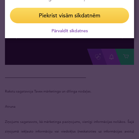
1 unces Austrijas zelta
„Filharmoniks”
Piekrist visām sīkdatnēm
3944,89 €
Pārdodam 1+
Pārvaldīt sīkdatnes
3926,01 €
Pārdodam 10+
3778
,
67
€
Mēs pērkam
_____________________________
Rakstu sagatavoja Tavex mārketinga un dīlinga nodaļas.
Atruna
Ziņojums sagatavots, kā mārketinga paziņojums, vienīgi informācijas nolūkos. Šajā
ziņojumā iekļauto informāciju vai viedokļus (neskatoties uz informācijas avotu)