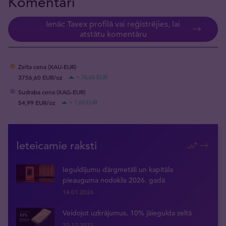
Komentāri
Ienāc Tavex profilā vai reģistrējies, lai
atstātu komentāru
Zelta cena (XAU-EUR)
3756,60 EUR/oz
+ 76,65 EUR
Sudraba cena (XAG-EUR)
54,99 EUR/oz
+ 1,60 EUR
Ieteicamie raksti
Ieguldījumu dārgmetāli un kapitāla
pieauguma nodoklis 2026. gadā
14.01.2026
Veidojot uzkrājumus, 10% jāiegulda zeltā
20.12.2021