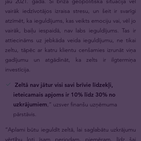
jau 2021. gadā. Šī brīža ģeopolitiskā situācija vēl
vairāk iedzīvotājos izraisa stresu, un šeit ir svarīgi
atzīmēt, ka ieguldījums, kas veikts emociju vai, vēl jo
vairāk, baiļu iespaidā, nav labs ieguldījums. Tas ir
attiecināms uz jebkāda veida ieguldījumu, ne tikai
zeltu, tāpēc ar katru klientu cenšamies izrunāt viņa
gadījumu un atgādināt, ka zelts ir ilgtermiņa
investīcija.
Zeltā nav jātur visi savi brīvie līdzekļi,
ieteicamais apjoms ir 10% līdz 30% no
uzkrājumiem
,” uzsver finanšu uzņēmuma
pārstāvis.
“Aplami būtu ieguldīt zeltā, lai saglabātu uzkrājumu
vērtību ļoti īsam periodam, piemēram, līdz šai