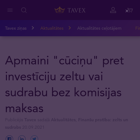
Close
Tavex ziņas
Aktualitātes
Aktualitātes ceļotājiem
Fi
Apmaini "cūciņu" pret
investīciju zeltu vai
sudrabu bez komisijas
maksas
Publicējis
Tavex
sadaļā
Aktualitātes
,
Finanšu pratība: zelts un
sudrabs
20.09.2021