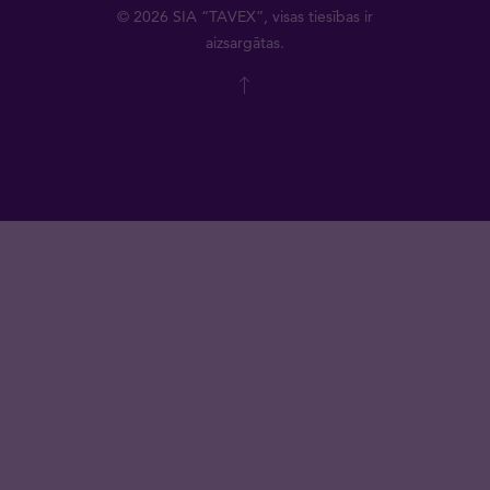
© 2026 SIA “TAVEX”, visas tiesības ir
aizsargātas.