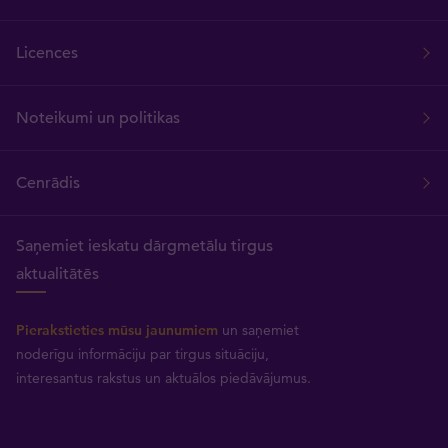
Licences
Noteikumi un politikas
Cenrādis
Saņemiet ieskatu dārgmetālu tirgus
aktualitātēs
Pierakstieties mūsu jaunumiem
un saņemiet
noderīgu informāciju par tirgus situāciju,
interesantus rakstus un aktuālos piedāvājumus.