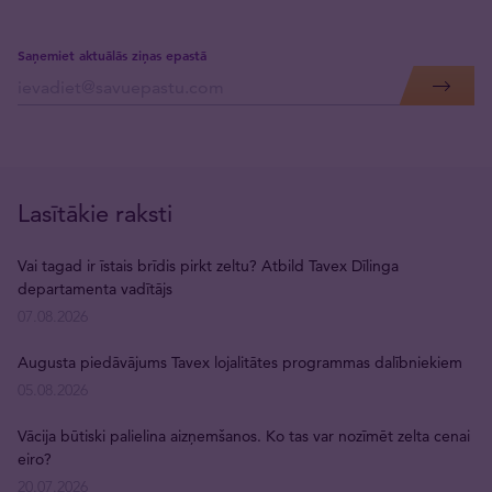
Saņemiet aktuālās ziņas epastā
Lasītākie raksti
Vai tagad ir īstais brīdis pirkt zeltu? Atbild Tavex Dīlinga
departamenta vadītājs
07.08.2026
Augusta piedāvājums Tavex lojalitātes programmas dalībniekiem
05.08.2026
Vācija būtiski palielina aizņemšanos. Ko tas var nozīmēt zelta cenai
eiro?
20.07.2026