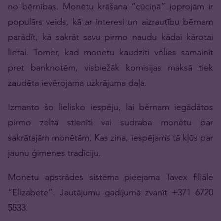
no bērnības. Monētu krāšana “cūciņā” joprojām ir
populārs veids, kā ar interesi un aizrautību bērnam
parādīt, kā sakrāt savu pirmo naudu kādai kārotai
lietai. Tomēr, kad monētu kaudzīti vēlies samainīt
pret banknotēm, visbiežāk komisijas maksā tiek
zaudēta ievērojama uzkrājuma daļa.
Izmanto šo lielisko iespēju, lai bērnam iegādātos
pirmo zelta stienīti vai sudraba monētu par
sakrātajām monētām. Kas zina, iespējams tā kļūs par
jaunu ģimenes tradīciju.
Monētu apstrādes sistēma pieejama Tavex filiālē
“Elizabete”. Jautājumu gadījumā zvanīt +371 6720
5533.