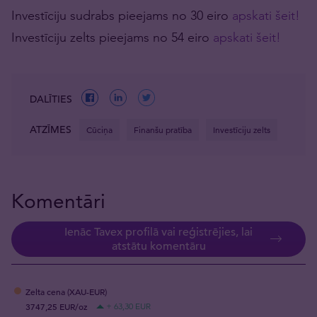
Investīciju sudrabs pieejams no 30 eiro
apskati šeit!
Investīciju zelts pieejams no 54 eiro
apskati šeit!
DALĪTIES
ATZĪMES
Cūciņa
Finanšu pratība
Investīciju zelts
Komentāri
Ienāc Tavex profilā vai reģistrējies, lai
atstātu komentāru
Zelta cena (XAU-EUR)
3747,25 EUR/oz
+ 63,30 EUR