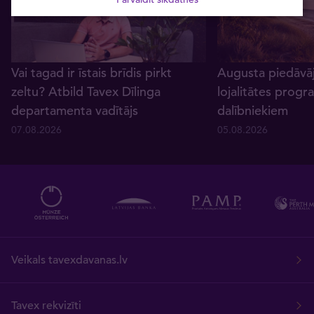
Vai tagad ir īstais brīdis pirkt
Augusta piedāvā
zeltu? Atbild Tavex Dīlinga
lojalitātes prog
departamenta vadītājs
dalībniekiem
07.08.2026
05.08.2026
Veikals tavexdavanas.lv
Tavex rekvizīti