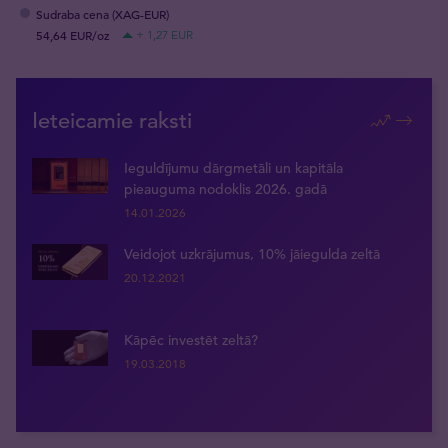
Sudraba cena (XAG-EUR)
54,64 EUR/oz
+ 1,27 EUR
Ieteicamie raksti
Ieguldījumu dārgmetāli un kapitāla
pieauguma nodoklis 2026. gadā
14.01.2026
Veidojot uzkrājumus, 10% jāiegulda zeltā
20.12.2021
Kāpēc investēt zeltā?
19.03.2018