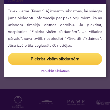
20.07.2026
Argor-Heraeus pirmo reizi pēc daudziem gadiem atjauno
Tavex vietne (Tavex SIA) izmanto sīkdatnes, lai sniegtu
savu investīciju dārgmetālu stieņu dizainu
jums pielāgotu informāciju par pakalpojumiem, kā arī
16.07.2026
uzlabotu tīmekļa vietnes darbību. Ja piekrītat,
nospiediet “Piekrist visām sīkdatnēm”. Ja vēlaties
pārvaldīt savu izvēli, nospiediet “Pārvaldīt sīkdatnes”.
Saņemiet aktuālās ziņas epastā
Jūsu izvēle tiks saglabāta 60 nedēļas.
Piekrist visām sīkdatnēm
Pārvaldīt sīkdatnes