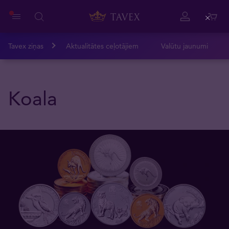
Close
Tavex ziņas
Aktualitātes ceļotājiem
Valūtu jaunumi
Koala