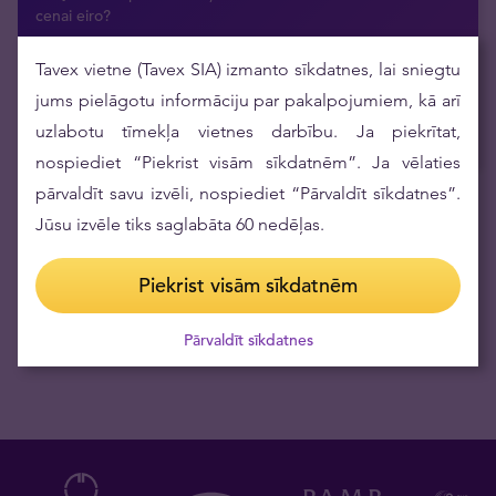
cenai eiro?
20.07.2026
Tavex vietne (Tavex SIA) izmanto sīkdatnes, lai sniegtu
Argor-Heraeus pirmo reizi pēc daudziem gadiem atjauno
savu investīciju dārgmetālu stieņu dizainu
jums pielāgotu informāciju par pakalpojumiem, kā arī
16.07.2026
uzlabotu tīmekļa vietnes darbību. Ja piekrītat,
nospiediet “Piekrist visām sīkdatnēm”. Ja vēlaties
pārvaldīt savu izvēli, nospiediet “Pārvaldīt sīkdatnes”.
Jūsu izvēle tiks saglabāta 60 nedēļas.
Saņemiet aktuālās ziņas epastā
Piekrist visām sīkdatnēm
Pārvaldīt sīkdatnes