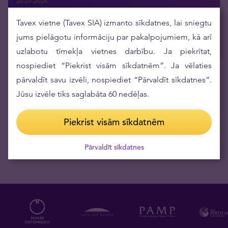
20.07.2026
Argor-Heraeus pirmo reizi pēc daudziem gadiem atjauno
Tavex vietne (Tavex SIA) izmanto sīkdatnes, lai sniegtu
savu investīciju dārgmetālu stieņu dizainu
jums pielāgotu informāciju par pakalpojumiem, kā arī
16.07.2026
uzlabotu tīmekļa vietnes darbību. Ja piekrītat,
nospiediet “Piekrist visām sīkdatnēm”. Ja vēlaties
pārvaldīt savu izvēli, nospiediet “Pārvaldīt sīkdatnes”.
Saņemiet aktuālās ziņas epastā
Jūsu izvēle tiks saglabāta 60 nedēļas.
Piekrist visām sīkdatnēm
Pārvaldīt sīkdatnes