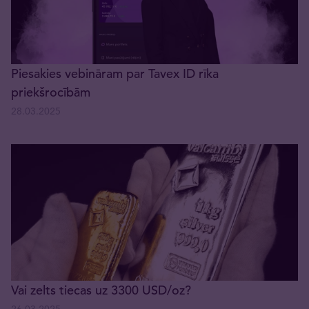
Piesakies vebināram par Tavex ID rīka
priekšrocībām
28.03.2025
Vai zelts tiecas uz 3300 USD/oz?
26.03.2025