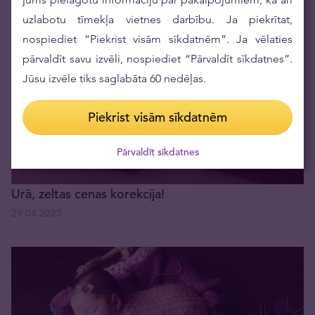
21.05.2025
uzlabotu tīmekļa vietnes darbību. Ja piekrītat,
nospiediet “Piekrist visām sīkdatnēm”. Ja vēlaties
pārvaldīt savu izvēli, nospiediet “Pārvaldīt sīkdatnes”.
Jūsu izvēle tiks saglabāta 60 nedēļas.
Piekrist visām sīkdatnēm
Pārvaldīt sīkdatnes
Urā, zeltas cenas korekcija!
29.04.2025