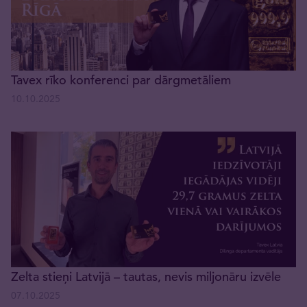
Tavex rīko konferenci par dārgmetāliem
10.10.2025
Zelta stieņi Latvijā – tautas, nevis miljonāru izvēle
07.10.2025