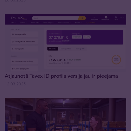
Atjaunotā Tavex ID profila versija jau ir pieejama
12.03.2025