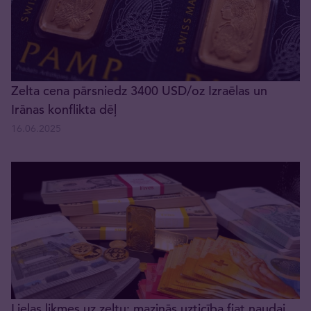
Zelta cena pārsniedz 3400 USD/oz Izraēlas un
Irānas konflikta dēļ
16.06.2025
Lielas likmes uz zeltu: mazinās uzticība fiat naudai