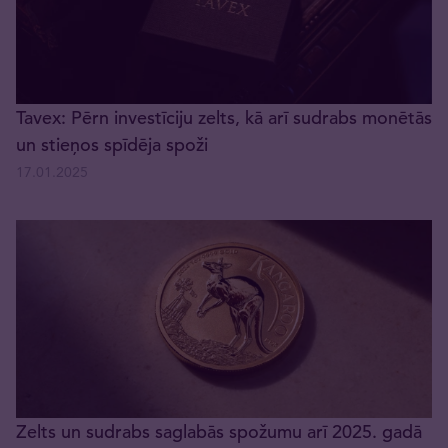
Tavex: Pērn investīciju zelts, kā arī sudrabs monētās
un stieņos spīdēja spoži
17.01.2025
Zelts un sudrabs saglabās spožumu arī 2025. gadā