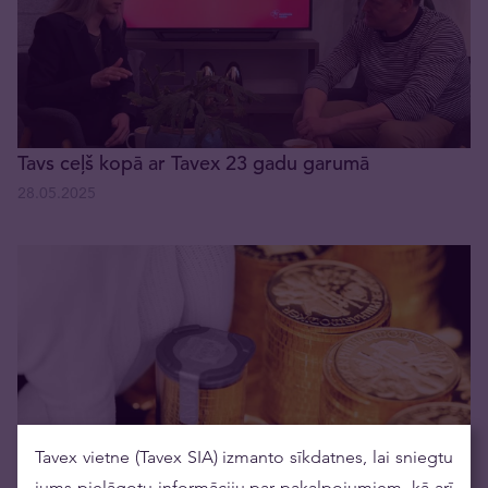
Tavs ceļš kopā ar Tavex 23 gadu garumā
28.05.2025
Tavex vietne (Tavex SIA) izmanto sīkdatnes, lai sniegtu
Zelta nākotne: uzticama un caurspīdīga
jums pielāgotu informāciju par pakalpojumiem, kā arī