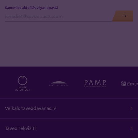
Saņemiet aktuālās ziņas epastā
Veikals tavexdavanas.lv
Tavex rekvizīti