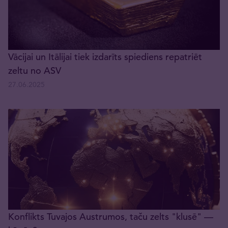
Vācijai un Itālijai tiek izdarīts spiediens repatriēt
zeltu no ASV
27.06.2025
Konflikts Tuvajos Austrumos, taču zelts "klusē" —