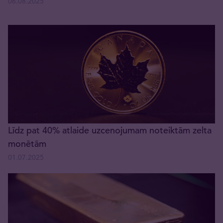
06.08.2025
Līdz pat 40% atlaide uzcenojumam noteiktām zelta
monētām
01.07.2025