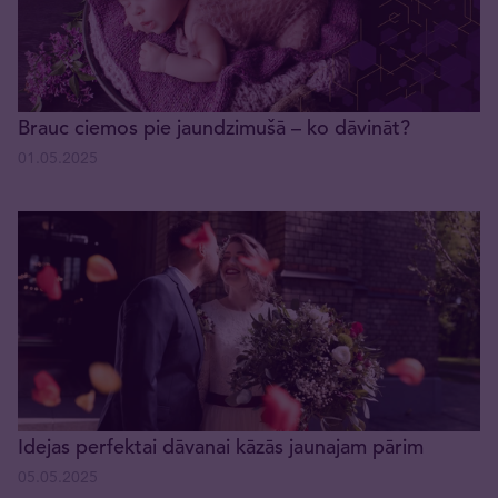
Brauc ciemos pie jaundzimušā – ko dāvināt?
01.05.2025
Idejas perfektai dāvanai kāzās jaunajam pārim
05.05.2025