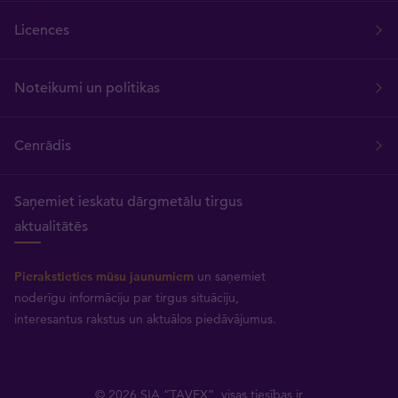
Licences
Noteikumi un politikas
Cenrādis
Saņemiet ieskatu dārgmetālu tirgus
aktualitātēs
Pierakstieties mūsu jaunumiem
un saņemiet
noderīgu informāciju par tirgus situāciju,
interesantus rakstus un aktuālos piedāvājumus.
© 2026 SIA “TAVEX”, visas tiesības ir