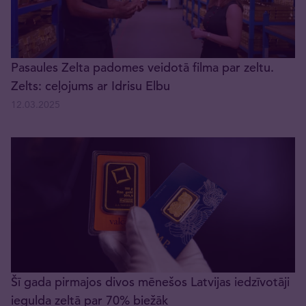
Pasaules Zelta padomes veidotā filma par zeltu.
Zelts: ceļojums ar Idrisu Elbu
12.03.2025
Šī gada pirmajos divos mēnešos Latvijas iedzīvotāji
iegulda zeltā par 70% biežāk