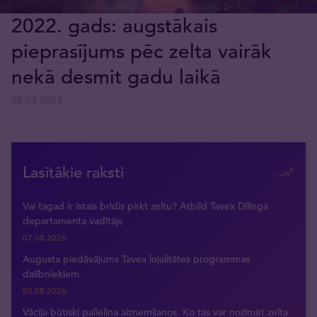
2022. gads: augstākais
pieprasījums pēc zelta vairāk
nekā desmit gadu laikā
08.03.2023
Lasītākie raksti
Vai tagad ir īstais brīdis pirkt zeltu? Atbild Tavex Dīlinga
departamenta vadītājs
07.08.2026
Augusta piedāvājums Tavex lojalitātes programmas
dalībniekiem
05.08.2026
Vācija būtiski palielina aizņemšanos. Ko tas var nozīmēt zelta