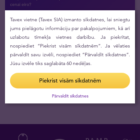
cenai eiro?
20.07.2026
Tavex vietne (Tavex SIA) izmanto sīkdatnes, lai sniegtu
Argor-Heraeus pirmo reizi pēc daudziem gadiem atjauno
savu investīciju dārgmetālu stieņu dizainu
jums pielāgotu informāciju par pakalpojumiem, kā arī
16.07.2026
uzlabotu tīmekļa vietnes darbību. Ja piekrītat,
nospiediet “Piekrist visām sīkdatnēm”. Ja vēlaties
pārvaldīt savu izvēli, nospiediet “Pārvaldīt sīkdatnes”.
Jūsu izvēle tiks saglabāta 60 nedēļas.
Saņemiet aktuālās ziņas epastā
Piekrist visām sīkdatnēm
Pārvaldīt sīkdatnes