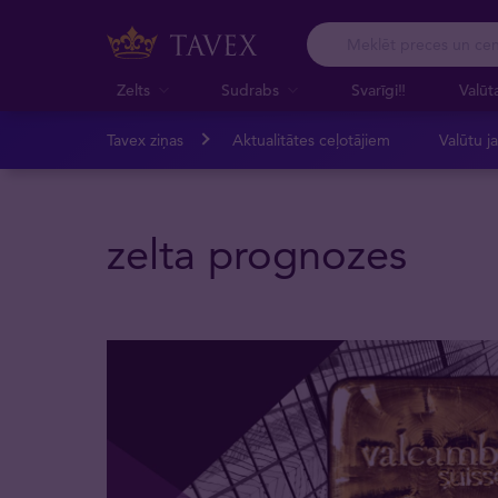
Zelts
Sudrabs
Svarīgi‼️
Valūt
Tavex ziņas
Aktualitātes ceļotājiem
Valūtu j
zelta prognozes