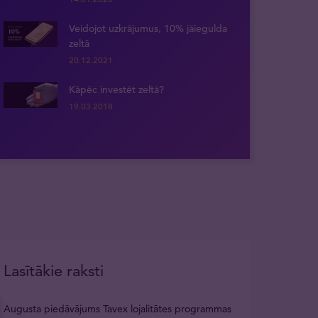
Veidojot uzkrājumus, 10% jāiegulda
zeltā
20.12.2021
Kāpēc investēt zeltā?
19.03.2018
Lasītākie raksti
Augusta piedāvājums Tavex lojalitātes programmas