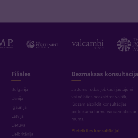
Filiāles
Bezmaksas konsultācij
Bulgārija
Ja Jums rodas jebkādi jautājumi
vai vēlaties noskaidrot vairāk,
Dānija
lūdzam aizpildīt konsultācijas
Igaunija
pieteikuma formu vai
sazināties ar
Latvija
mums
.
Lietuva
Pieteikties konsultācijai
Lielbritānija