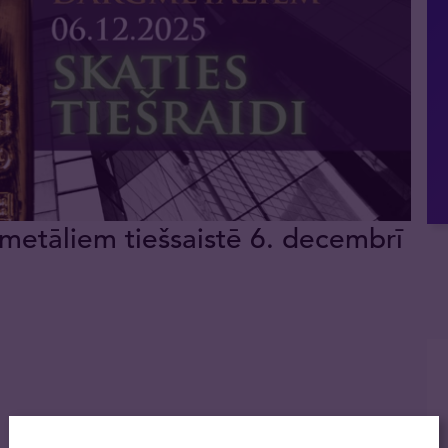
metāliem tiešsaistē 6. decembrī