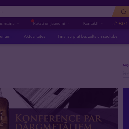
as maiņa
Raksti un jaunumi
Kontakti
+371
aunumi
Aktualitātes
Finanšu pratība: zelts un sudrabs
Saņ