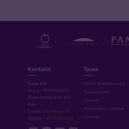
Kontakti
Tavex
Tavex SIA
Veikals tavexdavanas.lv
Reģ.nr.: 40003585673
Tavex rekvizīti
Elizabetes iela 21A-103,
Licences
Rīga
Noteikumi un politikas
E-pasts:
tavex@tavex.lv
Cenrādis
Tālrunis:
+371 6720 5533