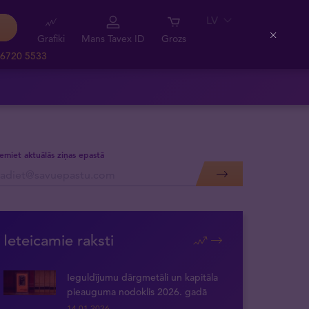
LV
Grafiki
Mans Tavex ID
Grozs
Close
 6720 5533
emiet aktuālās ziņas epastā
Ieteicamie raksti
Ieguldījumu dārgmetāli un kapitāla
pieauguma nodoklis 2026. gadā
14.01.2026