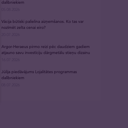
dalībniekiem
05.08.2026
Vācija būtiski palielina aizņemšanos. Ko tas var
nozīmēt zelta cenai eiro?
20.07.2026
Argor-Heraeus pirmo reizi pēc daudziem gadiem
atjauno savu investīciju dārgmetālu stieņu dizainu
16.07.2026
Jūlija piedāvājums Lojalitātes programmas
dalībniekiem
08.07.2026