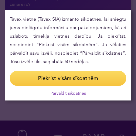
cenai eiro?
20.07.2026
Tavex vietne (Tavex SIA) izmanto sīkdatnes, lai sniegtu
Argor-Heraeus pirmo reizi pēc daudziem gadiem atjauno
savu investīciju dārgmetālu stieņu dizainu
jums pielāgotu informāciju par pakalpojumiem, kā arī
16.07.2026
uzlabotu tīmekļa vietnes darbību. Ja piekrītat,
nospiediet “Piekrist visām sīkdatnēm”. Ja vēlaties
pārvaldīt savu izvēli, nospiediet “Pārvaldīt sīkdatnes”.
Jūsu izvēle tiks saglabāta 60 nedēļas.
Saņemiet aktuālās ziņas epastā
Piekrist visām sīkdatnēm
Pārvaldīt sīkdatnes