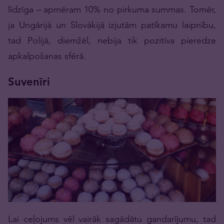
līdzīga – apmēram 10% no pirkuma summas. Tomēr,
ja Ungārijā un Slovākijā izjutām patīkamu laipnību,
tad Polijā, diemžēl, nebija tik pozitīva pieredze
apkalpošanas sfērā.
Suvenīri
Lai ceļojums vēl vairāk sagādātu gandarījumu, tad