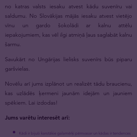
no katras valsts iesaku atvest kādu suvenīru vai
saldumu. No Slovākijas mājās iesaku atvest vietējo
vīnu un gardo šokolādi ar kalnu attēlu
iepakojumiem, kas vēl ilgi atmiņā ļaus saglabāt kalnu
šarmu.
Savukārt no Ungārijas lielisks suvenīrs būs piparu
garšvielas.
Novēlu arī jums izplānot un realizēt tādu braucienu,
kas uzlādēs ķermeni jaunām idejām un jauniem
spēkiem. Lai izdodas!
Jums varētu interesēt arī:
Kādi ir bijuši karstākie galamērķi pērnvasar un kādas ir tendences