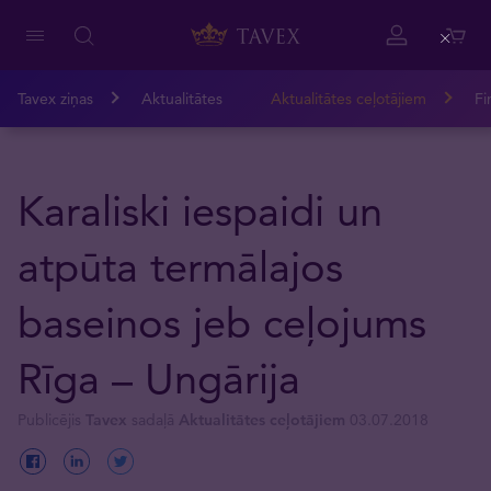
Close
Tavex ziņas
Aktualitātes
Aktualitātes ceļotājiem
Fi
Karaliski iespaidi un
atpūta termālajos
baseinos jeb ceļojums
Rīga – Ungārija
Publicējis
Tavex
sadaļā
Aktualitātes ceļotājiem
03.07.2018