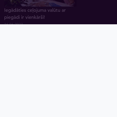
Iegādāties ceļojuma valūtu ar
piegādi ir vienkārši!
16.06.2023
Sākums
Grozs
Valūtas
Zelts
Grafiki
Blogs
Tavex ID
maiņa
No 2023. gada 1. janvāra
Horvātijas kunas nomainīs eiro
valūta
09.12.2022