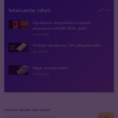
Ieteicamie raksti
Ieguldījumu dārgmetāli un kapitāla
pieauguma nodoklis 2026. gadā
14.01.2026
Veidojot uzkrājumus, 10% jāiegulda zeltā
20.12.2021
Kāpēc investēt zeltā?
19.03.2018
Saņemiet aktuālās ziņas epastā