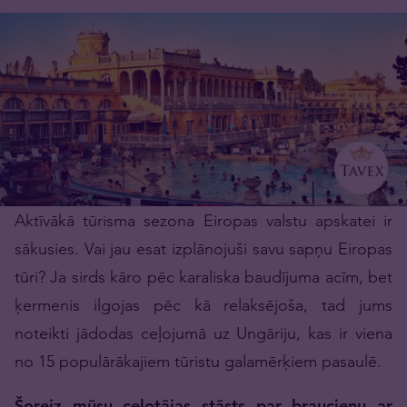
Aktīvākā tūrisma sezona Eiropas valstu apskatei ir
sākusies. Vai jau esat izplānojuši savu sapņu Eiropas
tūri? Ja sirds kāro pēc karaliska baudījuma acīm, bet
ķermenis ilgojas pēc kā relaksējoša, tad jums
noteikti jādodas ceļojumā uz Ungāriju, kas ir viena
no 15 populārākajiem tūristu galamērķiem pasaulē.
Šoreiz mūsu ceļotājas stāsts par braucienu ar