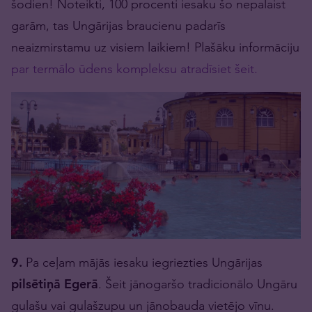
šodien! Noteikti, 100 procenti iesaku šo nepalaist
garām, tas Ungārijas braucienu padarīs
neaizmirstamu uz visiem laikiem! Plašāku informāciju
par termālo ūdens kompleksu atradīsiet šeit.
9.
Pa ceļam mājās iesaku iegriezties Ungārijas
pilsētiņā Egerā
. Šeit jānogaršo tradicionālo Ungāru
gulašu vai gulašzupu un jānobauda vietējo vīnu.