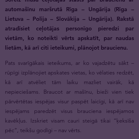
automašīnu maršrutā Rīga – Ungārija (Rīga –
Lietuva – Polija – Slovākija – Ungārija). Rakstā
atradīsiet ceļotājas personīgo pieredzi par
vietām, ko noteikti vērts apskatīt, par naudas
lietām, kā arī citi ieteikumi, plānojot braucienu.
Pats svarīgākais ieteikums, ar ko vajadzētu sākt –
rūpīgi izplānojiet apskates vietas, ko vēlaties redzēt,
kā arī atvēliet tām laiku mazliet vairāk, kā
nepieciešams. Braucot ar mašīnu, bieži vien tiek
pārvērtētas iespējas visur paspēt laicīgi, kā arī nav
iespējams paredzēt visus brauciena iespējamos
kavēkļus. Izskriet visam cauri steigā tikai “ķeksīša
pēc”, teikšu godīgi – nav vērts.