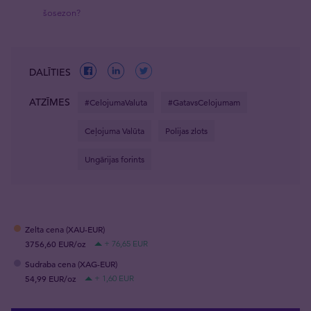
šosezon?
DALĪTIES
ATZĪMES
#CelojumaValuta
#GatavsCelojumam
Ceļojuma Valūta
Polijas zlots
Ungārijas forints
Zelta cena (XAU-EUR)
3756,60 EUR/oz
+ 76,65 EUR
Sudraba cena (XAG-EUR)
54,99 EUR/oz
+ 1,60 EUR