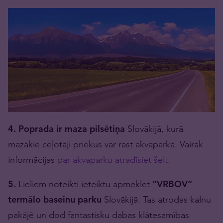
4. Poprada ir maza pilsētiņa
Slovākijā, kurā
mazākie ceļotāji priekus var rast akvaparkā. Vairāk
informācijas
par akvaparku atradīsiet šeit.
5.
Lieliem noteikti ieteiktu apmeklēt
“VRBOV”
termālo baseinu parku
Slovākijā. Tas atrodas kalnu
pakājē un dod fantastisku dabas klātesamības