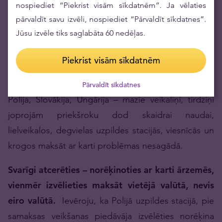
nospiediet “Piekrist visām sīkdatnēm”. Ja vēlaties
pārvaldīt savu izvēli, nospiediet “Pārvaldīt sīkdatnes”.
Jūsu izvēle tiks saglabāta 60 nedēļas.
Naudas lietas sakārtojiet pirms tam
Piekrist visām sīkdatnēm
Katrā braucienā ir vērts līdzi paņemt skaidru naudu,
kas ir pierādījies un attaisnojies ne vienu reizi vien.
Pārvaldīt sīkdatnes
Polija, Slovākija, Ungārija – mazie veikaliņi, tirdziņi
joprojām priekšroku dod skaidrai naudai,
lielveikalos, degvielas uzpildes stacijās, viesnīcās un
krogos maksāt ar karti problēmas nesagādā.
Svarīgi atcerēties
– norēķinoties ar karti ārzemēs,
vienmēr izvēlieties maksāt vietējā valūtā, nevis
eiro valūtā.
Ievēroju, ka Polijā uzpildes stacijā, pie
samaksas veikšanas piedāvāja izvēlēties norēķina