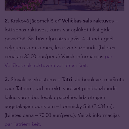
2.
Krakovā jāapmeklē arī
Veličkas sāls raktuves
–
ļoti senas raktuves, kuras var aplūkot tikai gida
pavadībā. Šis būs elpu aizraujošs, 4 stundu garš
ceļojums zem zemes, ko ir vērts izbaudīt (biļetes
cena ap 30.00 eur/pers.) Vairāk informācijas
par
Veličkas sāls raktuvēm var atrast šeit.
3.
Slovākijas skaistums –
Tatri
. Ja brauksiet maršrutu
caur Tatriem, tad noteikti varēsiet pilnībā izbaudīt
kalnu varenību. Iesaku pacelties līdz otrajam
augstākajam punktam – Lomnicky Stit (2.634 m),
(biļetes cena – 70.00 eur/pers.). Vairāk informācijas
par Tatriem šeit.