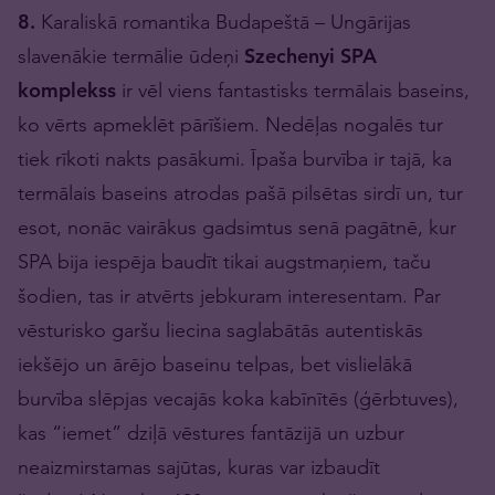
8.
Karaliskā romantika Budapeštā – Ungārijas
slavenākie termālie ūdeņi
Szechenyi SPA
komplekss
ir vēl viens fantastisks termālais baseins,
ko vērts apmeklēt pārīšiem. Nedēļas nogalēs tur
tiek rīkoti nakts pasākumi. Īpaša burvība ir tajā, ka
termālais baseins atrodas pašā pilsētas sirdī un, tur
esot, nonāc vairākus gadsimtus senā pagātnē, kur
SPA bija iespēja baudīt tikai augstmaņiem, taču
šodien, tas ir atvērts jebkuram interesentam. Par
vēsturisko garšu liecina saglabātās autentiskās
iekšējo un ārējo baseinu telpas, bet vislielākā
burvība slēpjas vecajās koka kabīnītēs (ģērbtuves),
kas “iemet” dziļā vēstures fantāzijā un uzbur
neaizmirstamas sajūtas, kuras var izbaudīt