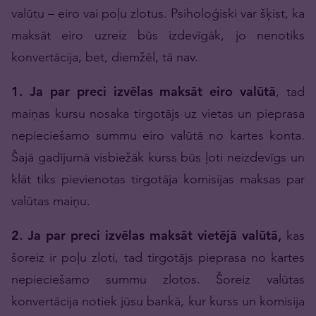
valūtu – eiro vai poļu zlotus. Psiholoģiski var šķist, ka
maksāt eiro uzreiz būs izdevīgāk, jo nenotiks
konvertācija, bet, diemžēl, tā nav.
1. Ja par preci izvēlas maksāt eiro valūtā
, tad
maiņas kursu nosaka tirgotājs uz vietas un pieprasa
nepieciešamo summu eiro valūtā no kartes konta.
Šajā gadījumā visbiežāk kurss būs ļoti neizdevīgs un
klāt tiks pievienotas tirgotāja komisijas maksas par
valūtas maiņu.
2. Ja par preci izvēlas maksāt vietējā valūtā,
kas
šoreiz ir poļu zloti, tad tirgotājs pieprasa no kartes
nepieciešamo summu zlotos. Šoreiz valūtas
konvertācija notiek jūsu bankā, kur kurss un komisija