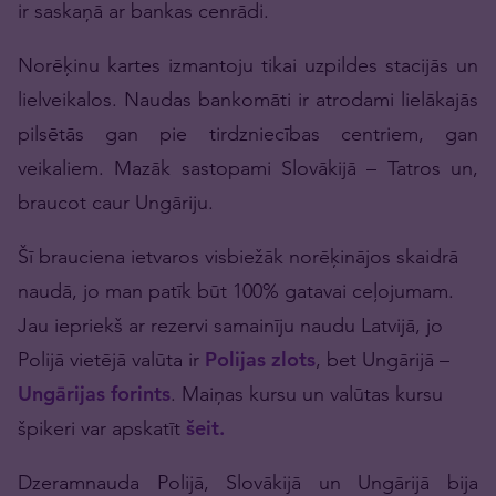
ir saskaņā ar bankas cenrādi.
Norēķinu kartes izmantoju tikai uzpildes stacijās un
lielveikalos. Naudas bankomāti ir atrodami lielākajās
pilsētās gan pie tirdzniecības centriem, gan
veikaliem. Mazāk sastopami Slovākijā – Tatros un,
braucot caur Ungāriju.
Šī brauciena ietvaros visbiežāk norēķinājos skaidrā
naudā, jo man patīk būt 100% gatavai ceļojumam.
Jau iepriekš ar rezervi samainīju naudu Latvijā, jo
Polijā vietējā valūta ir
Polijas zlots
, bet Ungārijā –
Ungārijas forints
. Maiņas kursu un valūtas kursu
špikeri var apskatīt
šeit.
Dzeramnauda Polijā, Slovākijā un Ungārijā bija