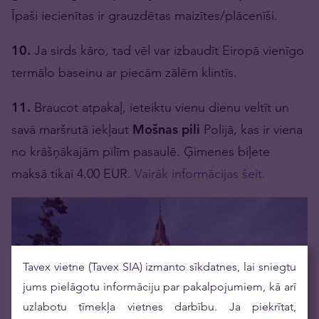
Īpaši iecienītas ir grauzdētas maizītes/plācenīši.
10.
Ja sirds kāro, tad vēl var izbaudīt Eiropā vienīgo
termālo baseinu ar piecām zālēm klintīs.
11.
Braucot atpakaļ, ieteiktu vienu dienu veltīt un
savā maršrutā iekļaut
Mošnas pili
Polijā, kas ir viena
no krāšņākajām pilīm pasaulē. Ģimenes biļete
maksā tikai 4.00 EUR.
Vairāk informācijas šeit.
Tavex vietne (Tavex SIA) izmanto sīkdatnes, lai sniegtu
jums pielāgotu informāciju par pakalpojumiem, kā arī
uzlabotu tīmekļa vietnes darbību. Ja piekrītat,