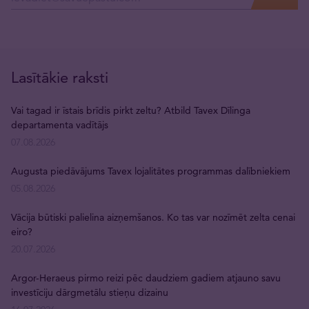
Lasītākie raksti
Vai tagad ir īstais brīdis pirkt zeltu? Atbild Tavex Dīlinga
departamenta vadītājs
07.08.2026
Augusta piedāvājums Tavex lojalitātes programmas dalībniekiem
05.08.2026
Vācija būtiski palielina aizņemšanos. Ko tas var nozīmēt zelta cenai
eiro?
20.07.2026
Argor-Heraeus pirmo reizi pēc daudziem gadiem atjauno savu
investīciju dārgmetālu stieņu dizainu