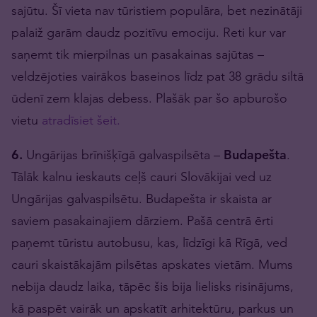
sajūtu. Šī vieta nav tūristiem populāra, bet nezinātāji
palaiž garām daudz pozitīvu emociju. Reti kur var
saņemt tik mierpilnas un pasakainas sajūtas –
veldzējoties vairākos baseinos līdz pat 38 grādu siltā
ūdenī zem klajas debess. Plašāk par šo apburošo
vietu
atradīsiet šeit.
6.
Ungārijas brīnišķīgā galvaspilsēta –
Budapešta
.
Tālāk kalnu ieskauts ceļš cauri Slovākijai ved uz
Ungārijas galvaspilsētu. Budapešta ir skaista ar
saviem pasakainajiem dārziem. Pašā centrā ērti
paņemt tūristu autobusu, kas, līdzīgi kā Rīgā, ved
cauri skaistākajām pilsētas apskates vietām. Mums
nebija daudz laika, tāpēc šis bija lielisks risinājums,
kā paspēt vairāk un apskatīt arhitektūru, parkus un