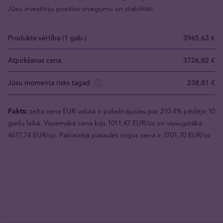
Jūsu investīciju pozitīvo sniegumu un stabilitāti.
Produkta vērtība (1 gab.)
3965,63 €
Atpirkšanas cena
3726,82 €
Jūsu momenta risks tagad
238,81 €
Fakts:
zelta cena EUR valūtā ir palielinājusies par 210.4% pēdējo 10
gadu laikā. Viszemākā cena bija 1011,47 EUR/oz un visaugstākā
4677,74 EUR/oz. Pašreizējā pasaules tirgus cena ir 3701,70 EUR/oz