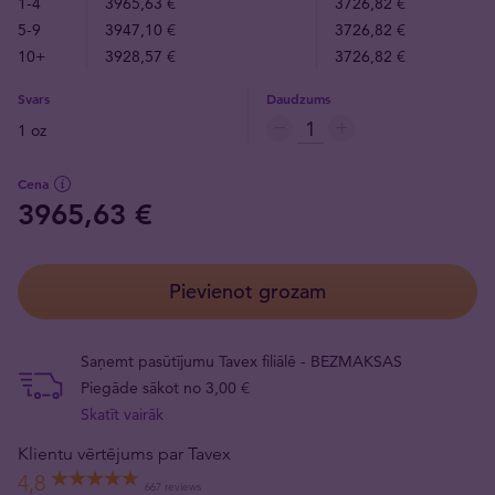
1-4
3965,63 €
3726,82 €
5-9
3947,10 €
3726,82 €
10+
3928,57 €
3726,82 €
Svars
Daudzums
1 oz
Cena
3965,63 €
Pievienot grozam
Saņemt pasūtījumu Tavex filiālē - BEZMAKSAS
Piegāde sākot no 3,00 €
Skatīt vairāk
Klientu vērtējums par Tavex
4,8
667 reviews