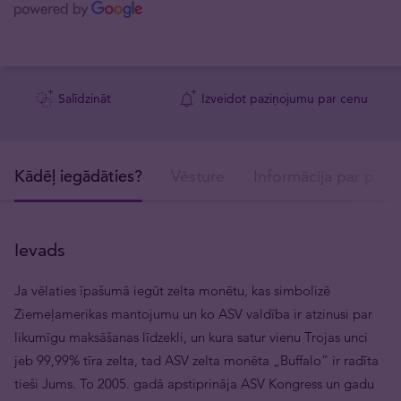
Salīdzināt
Izveidot paziņojumu par cenu
Kādēļ iegādāties?
Vēsture
Informācija par prod
Ievads
Ja vēlaties īpašumā iegūt zelta monētu, kas simbolizē
Ziemeļamerikas mantojumu un ko ASV valdība ir atzinusi par
likumīgu maksāšanas līdzekli, un kura satur vienu Trojas unci
jeb 99,99% tīra zelta, tad ASV zelta monēta „Buffalo” ir radīta
tieši Jums. To 2005. gadā apstiprināja ASV Kongress un gadu