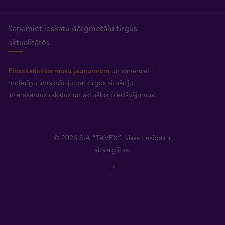
Saņemiet ieskatu dārgmetālu tirgus
aktualitātēs
Pierakstieties mūsu jaunumiem
un saņemiet
noderīgu informāciju par tirgus situāciju,
interesantus rakstus un aktuālos piedāvājumus.
© 2026 SIA “TAVEX”, visas tiesības ir
aizsargātas.