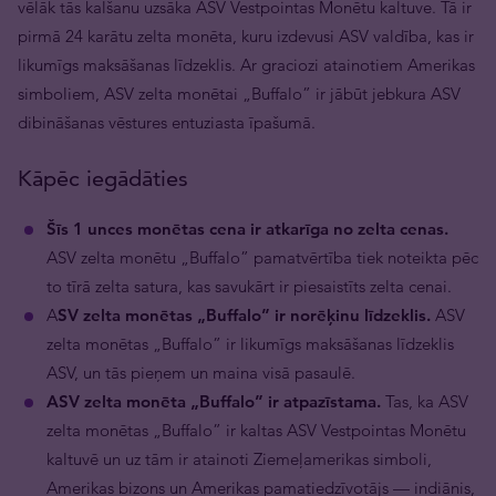
vēlāk tās kalšanu uzsāka ASV Vestpointas Monētu kaltuve. Tā ir
pirmā 24 karātu zelta monēta, kuru izdevusi ASV valdība, kas ir
likumīgs maksāšanas līdzeklis. Ar graciozi atainotiem Amerikas
simboliem, ASV zelta monētai „Buffalo” ir jābūt jebkura ASV
dibināšanas vēstures entuziasta īpašumā.
Kāpēc iegādāties
Šīs 1 unces monētas cena ir atkarīga no zelta cenas.
ASV zelta monētu „Buffalo” pamatvērtība tiek noteikta pēc
to tīrā zelta satura, kas savukārt ir piesaistīts zelta cenai.
A
SV zelta monētas „Buffalo” ir norēķinu līdzeklis.
ASV
zelta monētas „Buffalo” ir likumīgs maksāšanas līdzeklis
ASV, un tās pieņem un maina visā pasaulē.
ASV zelta monēta „Buffalo” ir atpazīstama.
Tas, ka ASV
zelta monētas „Buffalo” ir kaltas ASV Vestpointas Monētu
kaltuvē un uz tām ir atainoti Ziemeļamerikas simboli,
Amerikas bizons un Amerikas pamatiedzīvotājs — indiānis,