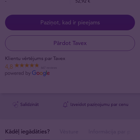
-
52,92 €
Paziņot, kad ir pieejams
Pārdot Tavex
Klientu vērtējums par Tavex
4,8
667 reviews
Salīdzināt
Izveidot paziņojumu par cenu
Kādēļ iegādāties?
Vēsture
Informācija par prod