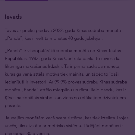
Ievads
Tavex ar prieku piedāvā 2022. gada Ķīnas sudraba monētu
„Panda”, kas ir veltīta monētas 40 gadu jubilejai.
„Panda” ir vispopulārākā sudraba monēta no Ķīnas Tautas
Republikas. 1983. gadā Ķīnas Centrālā banka to ieviesa kā
likumīgu maksāšanas līdzekli. Tā ir pirmā sudraba monēta,
kuras galvenā attēla motīvs tiek mainīts, un tāpēc to īpaši
iecienījuši ir investori. Ar 99,9% proves sudrabu Ķīnas sudraba
monēta „Panda” attēlo mierpilnu un rāmu lielo pandu, kas ir
Ķīnas nacionālais simbols un viens no retākajiem dzīvniekiem
pasaulē.
Jaunajām monētām vecā svara sistēma, kas tiek izteikta Trojas
uncēs, tiks aizstāta ar metrisko sistēmu. Tādējādi monētas ir
pieejamas 30 g versijā.