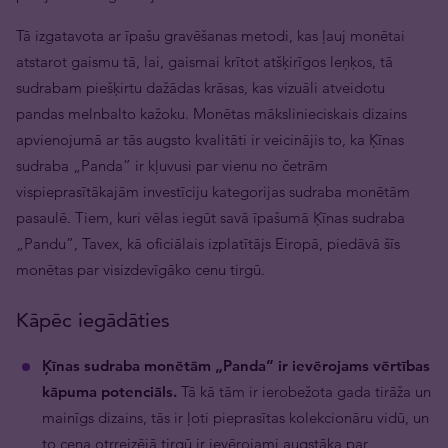
Tā izgatavota ar īpašu gravēšanas metodi, kas ļauj monētai
atstarot gaismu tā, lai, gaismai krītot atšķirīgos leņķos, tā
sudrabam piešķirtu dažādas krāsas, kas vizuāli atveidotu
pandas melnbalto kažoku. Monētas mākslinieciskais dizains
apvienojumā ar tās augsto kvalitāti ir veicinājis to, ka Ķīnas
sudraba „Panda” ir kļuvusi par vienu no četrām
vispieprasītākajām investīciju kategorijas sudraba monētām
pasaulē. Tiem, kuri vēlas iegūt savā īpašumā Ķīnas sudraba
„Pandu”, Tavex, kā oficiālais izplatītājs Eiropā, piedāvā šīs
monētas par visizdevīgāko cenu tirgū.
Kāpēc iegādāties
Ķīnas sudraba monētām „Panda” ir ievērojams vērtības
kāpuma potenciāls.
Tā kā tām ir ierobežota gada tirāža un
mainīgs dizains, tās ir ļoti pieprasītas kolekcionāru vidū, un
to cena otrreizējā tirgū ir ievērojami augstāka par