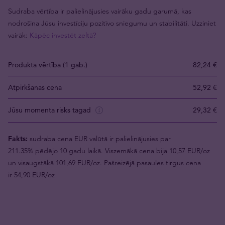
Sudraba vērtība ir palielinājusies vairāku gadu garumā, kas
nodrošina Jūsu investīciju pozitīvo sniegumu un stabilitāti. Uzziniet
vairāk:
Kāpēc investēt zeltā?
Produkta vērtība (1 gab.)
82,24 €
Atpirkšanas cena
52,92 €
Jūsu momenta risks tagad
29,32 €
Fakts:
sudraba cena EUR valūtā ir palielinājusies par
211.35% pēdējo 10 gadu laikā. Viszemākā cena bija 10,57 EUR/oz
un visaugstākā 101,69 EUR/oz. Pašreizējā pasaules tirgus cena
ir 54,90 EUR/oz