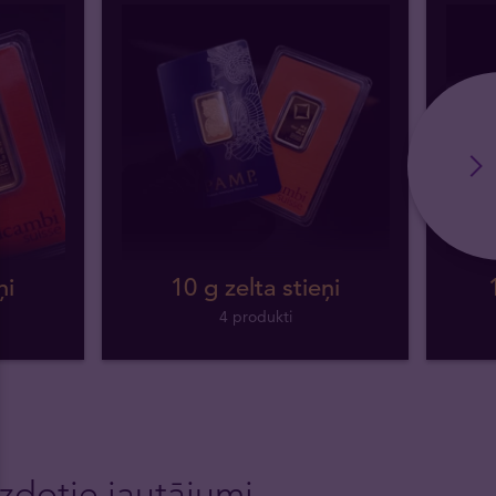
ņi
10 g zelta stieņi
4 produkti
zdotie jautājumi