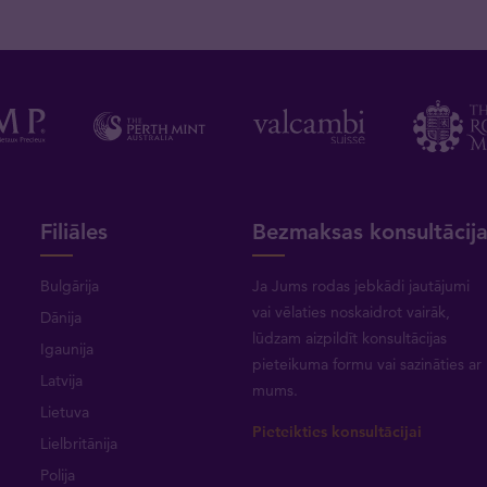
Filiāles
Bezmaksas konsultācij
Bulgārija
Ja Jums rodas jebkādi jautājumi
vai vēlaties noskaidrot vairāk,
Dānija
lūdzam aizpildīt konsultācijas
Igaunija
pieteikuma formu vai
sazināties ar
Latvija
mums
.
Lietuva
Pieteikties konsultācijai
Lielbritānija
Polija