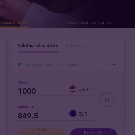
ekcijas monētas
Valūta Tavam ceļojumam
Valūtas kalkulators
Valūtu kursi
Cenas atjaunotas pirms 31 minūtēm
Man ir
USD
Mainīt uz
EUR
Pirkt
Rezervēt