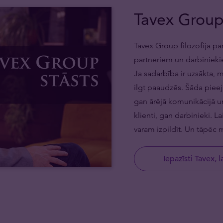
Tavex Group
Tavex Group filozofija pa
partneriem un darbiniekie
Ja sadarbība ir uzsākta, 
ilgt paaudzēs. Šāda pieeja
gan ārējā komunikācijā u
klienti, gan darbinieki. L
varam izpildīt. Un tāpēc 
Iepazīsti Tavex, l