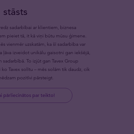
 stāsts
redz sadarbībai ar klientiem, biznesa
m pieiet tā, it kā viņi būtu mūsu ģimene.
mēs vienmēr uzskatām, ka šī sadarbība var
 ļāva izveidot unikālu gaisotni gan iekšējā,
n sadarbībā. To izjūt gan Tavex Group
ai ko Tavex solītu – mēs solām tik daudz, cik
mēdzam pozitīvi pārsteigt.
ai pārliecinātos par teikto!