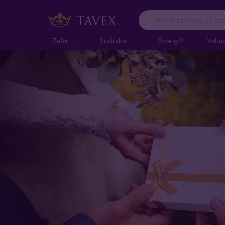
Zelts
Sudrabs
Svarīgi‼️
Valūt