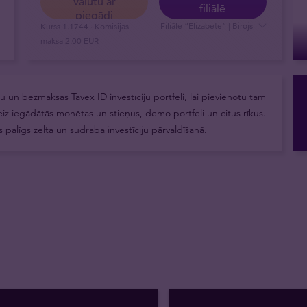
valūtu ar
filiālē
piegādi
Filiāle “Elizabete” | Birojs
Kurss
1.1744
· Komisijas
maksa
2.00 EUR
šu un bezmaksas Tavex ID investīciju portfeli, lai pievienotu tam
eiz iegādātās monētas un stieņus, demo portfeli un citus rīkus.
s palīgs zelta un sudraba investīciju pārvaldīšanā.