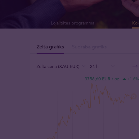
Lojalitātes programma
Kol
Zelta grafiks
Sudraba grafiks
Zelta cena (XAU-EUR)
24 h
:
:
:
3756,60 EUR / oz
+1.6
%