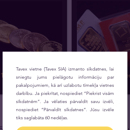
Tavex vietne (Tavex SIA) izmanto sīkdatnes, lai
1 oz zelta monētas
1 oz zelta stie
sniegtu jums pielāgotu informāciju par
60 produkti
7 produkti
pakalpojumiem, kā arī uzlabotu tīmekļa vietnes
darbību. Ja piekrītat, nospiediet “Piekrist visām
sīkdatnēm”. Ja vēlaties pārvaldīt savu izvēli,
nospiediet “Pārvaldīt sīkdatnes”. Jūsu izvēle
tiks saglabāta 60 nedēļas.
ātes
Biežāk u