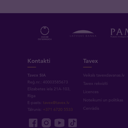
Kontakti
Tavex
Tavex SIA
Veikals tavexdavanas.lv
Reģ.nr.: 40003585673
Tavex rekvizīti
Elizabetes iela 21A-103,
Licences
Rīga
Noteikumi un politikas
E-pasts:
tavex@tavex.lv
Cenrādis
Tālrunis:
+371 6720 5533