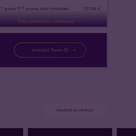
1 grams 917 proves zelta (monētas)
101
,
84
€
Zelta izstrādājumu uzpirkšana
Izveidot Tavex ID
Apskatīt produktus