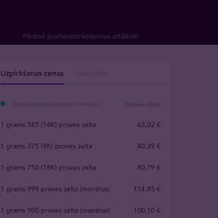
Pārdod juvelierizstrādājumus attālināti
Uzpirkšanas cenas
Cenrādis
Cenas atjaunotas pirms 2 minūtēm
Pērkam (līdz)
1 grams 585 (14K) proves zelta
63
,
02
€
1 grams 375 (9K) proves zelta
40
,
39
€
1 grams 750 (18K) proves zelta
80
,
79
€
1 grams 999 proves zelta (monētas)
114
,
85
€
1 grams 900 proves zelta (monētas)
100
,
10
€