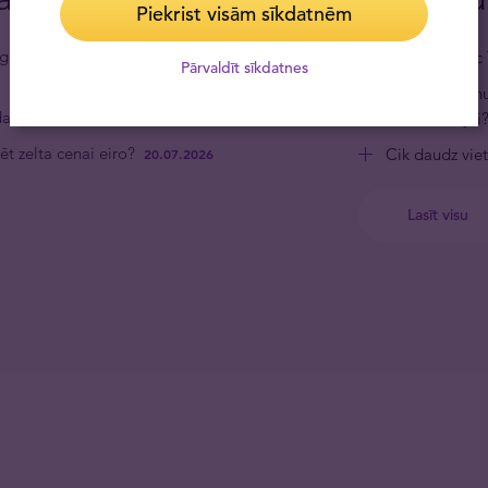
Piekrist visām sīkdatnēm
linga departamenta vadītājs
Kad un kāpēc 
Pārvaldīt sīkdatnes
Kādus personu
dalībniekiem
identifikācijai
05.08.2026
ēt zelta cenai eiro?
Cik daudz viet
20.07.2026
Lasīt visu