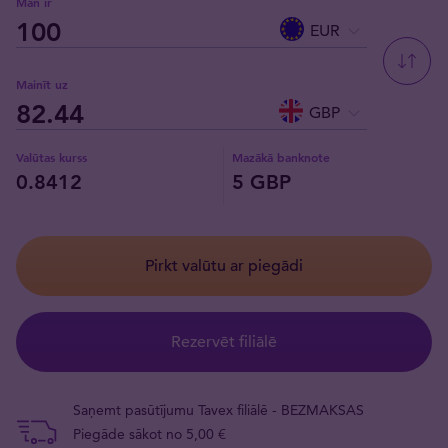
Man ir
EUR
Mainīt uz
GBP
Valūtas kurss
Mazākā banknote
0.8412
5 GBP
Pirkt valūtu ar piegādi
Rezervēt filiālē
Saņemt pasūtījumu Tavex filiālē - BEZMAKSAS
Piegāde sākot no 5,00 €