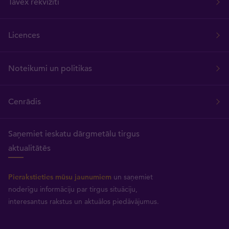
Tavex rekvizīti
Licences
Noteikumi un politikas
Cenrādis
Saņemiet ieskatu dārgmetālu tirgus
aktualitātēs
Pierakstieties mūsu jaunumiem
un saņemiet
noderīgu informāciju par tirgus situāciju,
interesantus rakstus un aktuālos piedāvājumus.