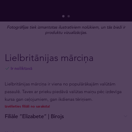
Fotogrāfijas tiek izmantotas ilustratīviem nolūkiem, un tās bieži ir
produktu vizualizācijas.
Lielbritānijas mārciņa
Ir noliktavā
Lielbritānijas mārciņa ir viena no populārākajām valūtām
pasaulē. Tavex ar prieku piedāvā valūtas maiņu pēc izdevīga
kursa gan ceļojumiem, gan ikdienas tēriņiem.
Izvēlieties filiāli no saraksta!