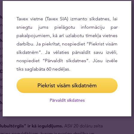
Dubultērglis" ir viena no ASV populārākajām zelta
Tavex vietne (Tavex SIA) izmanto sīkdatnes, lai
erēnam, šīs monētas bija pasaules visvairāk kaltās
sniegtu jums pielāgotu informāciju par
ījumā.
pakalpojumiem, kā arī uzlabotu tīmekļa vietnes
ubultērglis" ir īpaši piemērota gan investēšanai, gan
darbību. Ja piekrītat, nospiediet “Piekrist visām
u monētas bijušas pamatā ASV finansiālās sistēmas
sīkdatnēm”. Ja vēlaties pārvaldīt savu izvēli,
īstību. Diemžēl, lielākā daļa monētu tikušas pārkausētas
nospiediet “Pārvaldīt sīkdatnes”. Jūsu izvēle
33. gada zelta konfiskācijas rīkojuma.
tiks saglabāta 60 nedēļas.
Dubultērglis" ir unikālas.
Pretēji citām tā laika
s" bijušas masīvas - tās zelta saturs ir gandrīz pilna 1
Piekrist visām sīkdatnēm
lta, un sekojoši, arī vērtības, padarīja tās par iecinītāko
tām.
Pārvaldīt sīkdatnes
bultērglis" ir norēķinu līdzeklis.
Tās neapliek ar
rgmetālu tirgotāji, gan investori visā pasaulē brīvi
ubultērglis" ir kā ieguldījums.
ASV 20 dolāru zelta
ermiņa noguldītājam, kuram ir svarīga drošība un