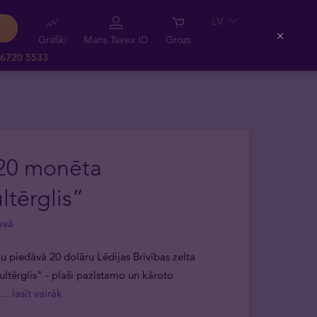
LV
Grafiki
Mans Tavex ID
Grozs
Close
 6720 5533
20 monēta
tērglis”
avā
u piedāvā 20 dolāru Lēdijas Brīvības zelta
tērglis" - plaši pazīstamo un kāroto
,
... lasīt vairāk