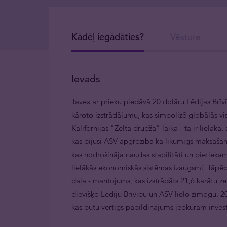
Kādēļ iegādāties?
Vēsture
Ievads
Tavex ar prieku piedāvā 20 dolāru Lēdijas Brīv
kāroto izstrādājumu, kas simbolizē globālās vis
Kalifornijas "Zelta drudža" laikā - tā ir lielā
kas bijusi ASV apgrozībā kā likumīgs maksāšana
kas nodrošināja naudas stabilitāti un pietiekamu
lielākās ekonomiskās sistēmas izaugsmi. Tāpēc 
daļa - mantojums, kas izstrādāts 21,6 karātu ze
dievišķo Lēdiju Brīvību un ASV lielo zīmogu. 20
kas būtu vērtīgs papildinājums jebkuram investī