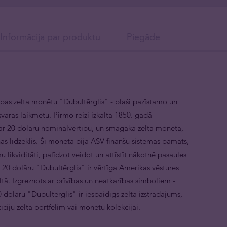
Informācija par produktu
Piegāde
ības zelta monētu "Dubultērglis" - plaši pazīstamo un
varas laikmetu. Pirmo reizi izkalta 1850. gadā -
kā, ar 20 dolāru nominālvērtību, un smagākā zelta monēta,
s līdzeklis. Šī monēta bija ASV finanšu sistēmas pamats,
 likviditāti, palīdzot veidot un attīstīt nākotnē pasaules
20 dolāru "Dubultērglis" ir vērtīga Amerikas vēstures
ltā. Izgreznots ar brīvības un neatkarības simboliem -
 dolāru "Dubultērglis" ir iespaidīgs zelta izstrādājums,
ciju zelta portfelim vai monētu kolekcijai.