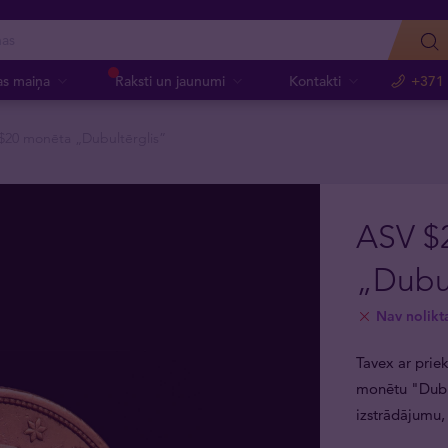
as maiņa
Raksti un jaunumi
Kontakti
+371
$20 monēta „Dubultērglis”
ASV $
„Dubul
Nav nolikt
Tavex ar priek
monētu "Dubul
izstrādājumu