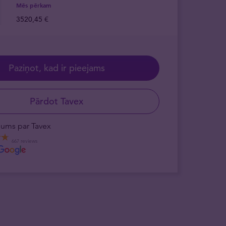
Mēs pērkam
3520,45 €
Paziņot, kad ir pieejams
Pārdot Tavex
ējums par Tavex
667 reviews