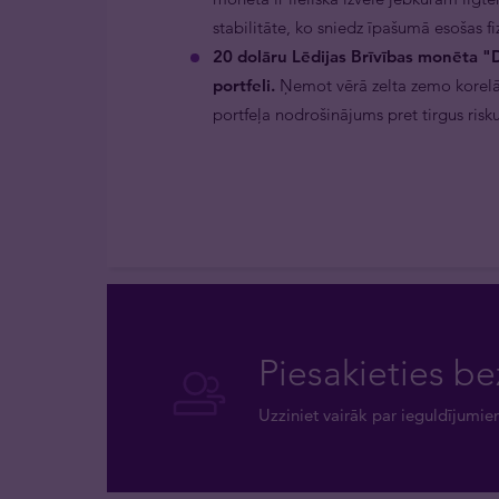
stabilitāte, ko sniedz īpašumā esošas fi
20 dolāru Lēdijas Brīvības monēta "Dub
portfeli.
Ņemot vērā zelta zemo korelāci
portfeļa nodrošinājums pret tirgus risku
Piesakieties be
Uzziniet vairāk par ieguldījumie