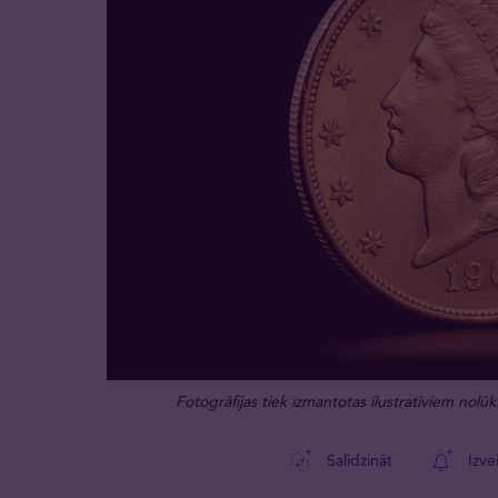
Fotogrāfijas tiek izmantotas ilustratīviem nolūki
Salīdzināt
Izve