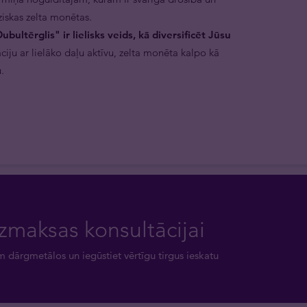
ziskas zelta monētas.
ultērglis" ir lielisks veids, kā diversificēt Jūsu
ju ar lielāko daļu aktīvu, zelta monēta kalpo kā
.
zmaksas konsultācijai
m dārgmetālos un iegūstiet vērtīgu tirgus ieskatu