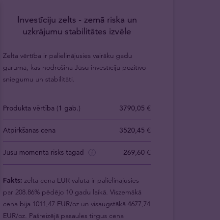
Investīciju zelts - zemā riska un
uzkrājumu stabilitātes izvēle
Zelta vērtība ir palielinājusies vairāku gadu
garumā, kas nodrošina Jūsu investīciju pozitīvo
sniegumu un stabilitāti.
Produkta vērtība (1 gab.)
3790,05 €
Atpirkšanas cena
3520,45 €
Jūsu momenta risks tagad
269,60 €
Fakts:
zelta cena EUR valūtā ir palielinājusies
par 208.86% pēdējo 10 gadu laikā. Viszemākā
cena bija 1011,47 EUR/oz un visaugstākā 4677,74
EUR/oz. Pašreizējā pasaules tirgus cena