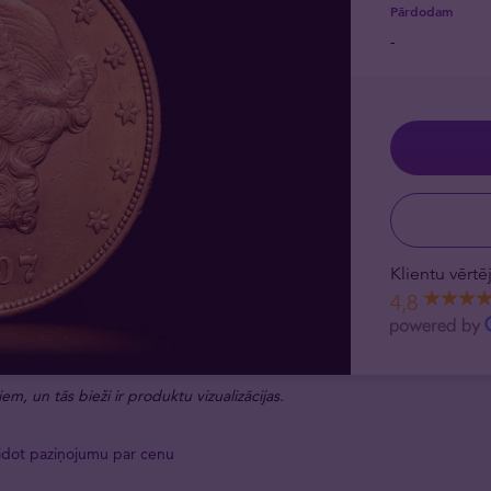
Pārdodam
-
Klientu vērt
4,8
em, un tās bieži ir produktu vizualizācijas.
idot paziņojumu par cenu