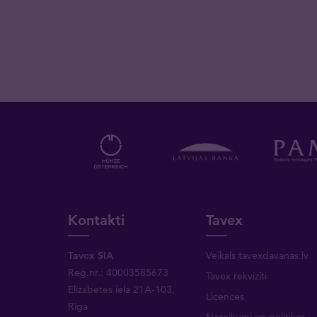
Kontakti
Tavex
Tavex SIA
Veikals tavexdavanas.lv
Reģ.nr.: 40003585673
Tavex rekvizīti
Elizabetes iela 21A-103,
Licences
Rīga
Noteikumi un politikas