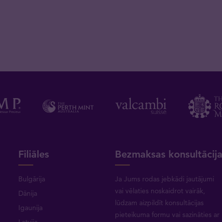
Filiāles
Bezmaksas konsultācij
Bulgārija
Ja Jums rodas jebkādi jautājumi
vai vēlaties noskaidrot vairāk,
Dānija
lūdzam aizpildīt konsultācijas
Igaunija
pieteikuma formu vai
sazināties ar
Latvija