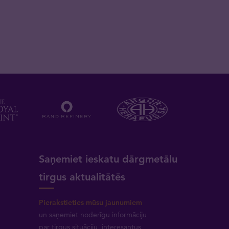
a
Saņemiet ieskatu dārgmetālu
tirgus aktualitātēs
Pierakstieties mūsu jaunumiem
un saņemiet noderīgu informāciju
par tirgus situāciju, interesantus