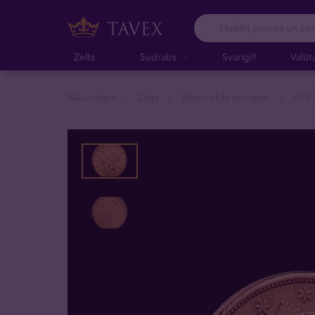
Zelts
Sudrabs
Svarīgi‼️
Valūt
Sākumlapa
Zelts
Vēsturiskās monētas
ASV 