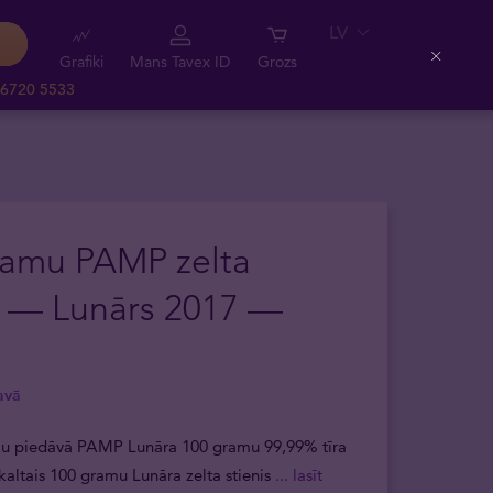
LV
Grafiki
Mans Tavex ID
Grozs
Close
 6720 5533
ramu PAMP zelta
s — Lunārs 2017 —
avā
eku piedāvā PAMP Lunāra 100 gramu 99,99% tīra
Izkaltais 100 gramu Lunāra zelta stienis
... lasīt