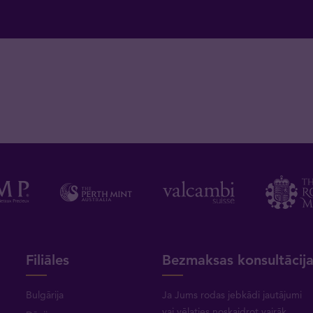
Filiāles
Bezmaksas konsultācij
Bulgārija
Ja Jums rodas jebkādi jautājumi
vai vēlaties noskaidrot vairāk,