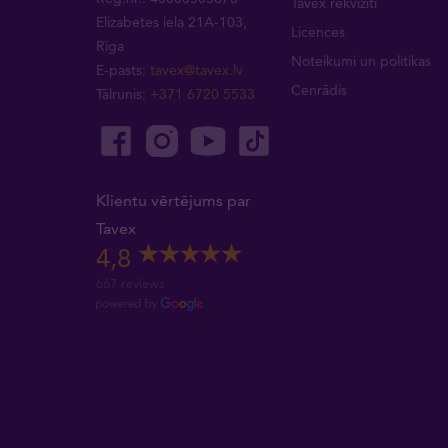
Tavex rekvizīti
Elizabetes iela 21A-103,
Licences
Rīga
Noteikumi un politikas
E-pasts:
tavex@tavex.lv
Cenrādis
Tālrunis:
+371 6720 5533
Klientu vērtējums par
Tavex
4,8
667 reviews