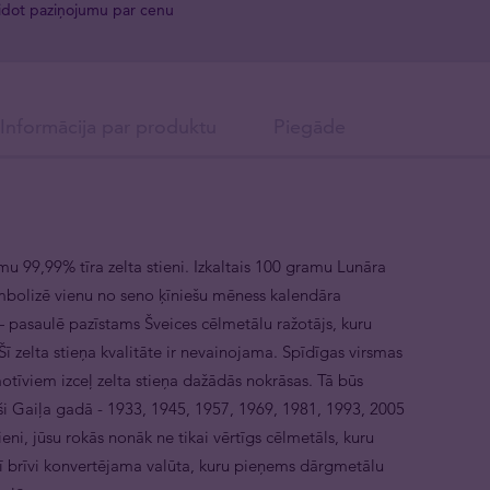
idot paziņojumu par cenu
Informācija par produktu
Piegāde
 99,99% tīra zelta stieni. Izkaltais 100 gramu Lunāra
simbolizē vienu no seno ķīniešu mēness kalendāra
pasaulē pazīstams Šveices cēlmetālu ražotājs, kuru
ī zelta stieņa kvalitāte ir nevainojama. Spīdīgas virsmas
īviem izceļ zelta stieņa dažādās nokrāsas. Tā būs
i Gaiļa gadā - 1933, 1945, 1957, 1969, 1981, 1993, 2005
eni, jūsu rokās nonāk ne tikai vērtīgs cēlmetāls, kuru
 arī brīvi konvertējama valūta, kuru pieņems dārgmetālu