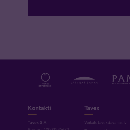
Kontakti
Tavex
Tavex SIA
Veikals tavexdavanas.lv
Reģ.nr.: 40003585673