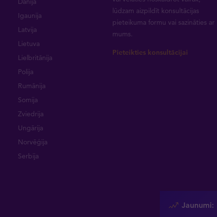
Dānija
lūdzam aizpildīt konsultācijas
Igaunija
pieteikuma formu vai
sazināties ar
Latvija
mums
.
Lietuva
Pieteikties konsultācijai
Lielbritānija
Polija
Rumānija
Somija
Zviedrija
Ungārija
Norvēģija
Serbija
Jaunumi: