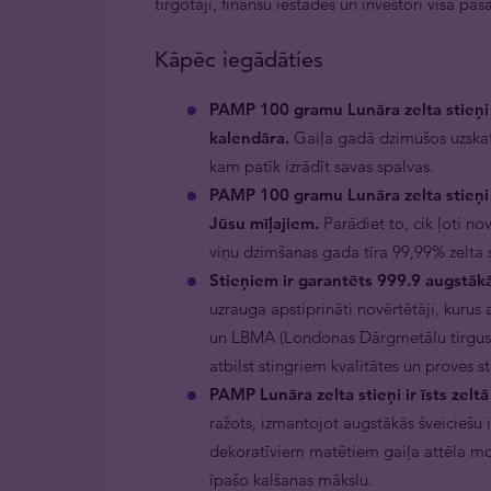
tirgotāji, finanšu iestādes un investori visā pas
Kāpēc iegādāties
PAMP 100 gramu Lunāra zelta stieņi 
kalendāra.
Gaiļa gadā dzimušos uzska
kam patīk izrādīt savas spalvas.
PAMP 100 gramu Lunāra zelta stieņi 
Jūsu mīļajiem.
Parādiet to, cik ļoti no
viņu dzimšanas gada tīra 99,99% zelta s
Stieņiem ir garantēts 999.9 augstākā
uzrauga apstiprināti novērtētāji, kurus 
un LBMA (Londonas Dārgmetālu tirgus as
atbilst stingriem kvalitātes un proves 
PAMP Lunāra zelta stieņi ir īsts zeltā
ražots, izmantojot augstākās šveiciešu 
dekoratīviem matētiem gaiļa attēla mo
īpašo kalšanas mākslu.