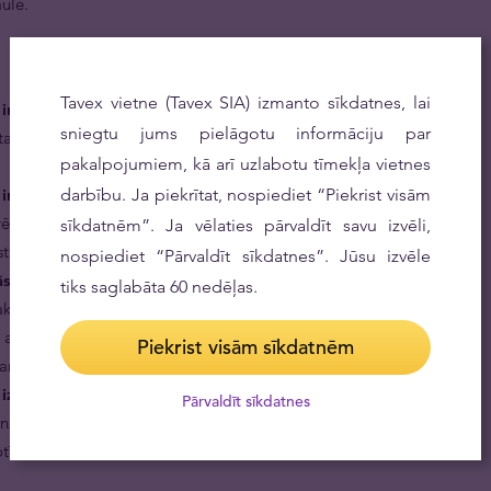
aulē.
Tavex vietne (Tavex SIA) izmanto sīkdatnes, lai
ir veidoti, vadoties pēc ķīniešu mēness
sniegtu jums pielāgotu informāciju par
ta par gādīgiem, komunikabliem, uzņēmīgiem cilvēkiem,
pakalpojumiem, kā arī uzlabotu tīmekļa vietnes
ir izsmalcināta un nepārspējama dāvana, ko sarūpēt
darbību. Ja piekrītat, nospiediet “Piekrist visām
vērtējat Jums svarīgos cilvēkus un viņu tikumus, uzdāvinot
sīkdatnēm”. Ja vēlaties pārvaldīt savu izvēli,
tieni, kuru tie varēs glabāt pie sevis mūžam.
nospiediet “Pārvaldīt sīkdatnes”. Jūsu izvēle
s proves zelts.
PAMP ražošanas un apstrādes procesus
tiks saglabāta 60 nedēļas.
akreditējis Šveices Federālais cēlmetālu kontroles birojs
ociācija), tādā veidā garantējot, ka PAMP zelta stieņi
Piekrist visām sīkdatnēm
standartiem.
 izkalts mākslas darbs.
Simts gramu zelta stienis tiek
Pārvaldīt sīkdatnes
inženierijas prasmes. Tas apvieno spīdīgas virsmas ar
tīviem, liekot to pamanīt jebkuram, kurš apbrīno šo