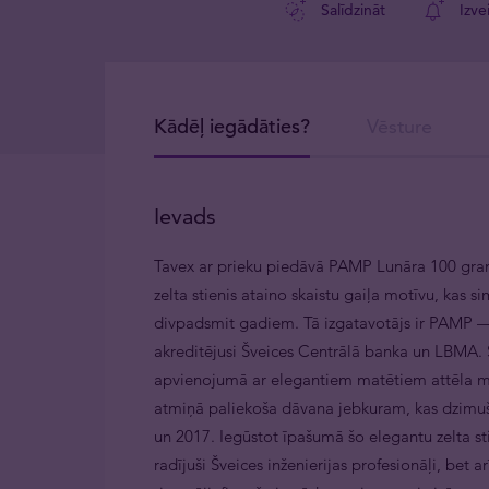
Salīdzināt
Izve
Kādēļ iegādāties?
Vēsture
Ievads
Tavex ar prieku piedāvā PAMP Lunāra 100 gramu
zelta stienis ataino skaistu gaiļa motīvu, kas 
divpadsmit gadiem. Tā izgatavotājs ir PAMP — 
akreditējusi Šveices Centrālā banka un LBMA. Š
apvienojumā ar elegantiem matētiem attēla mot
atmiņā paliekoša dāvana jebkuram, kas dzimuš
un 2017. Iegūstot īpašumā šo elegantu zelta sti
radījuši Šveices inženierijas profesionāļi, bet