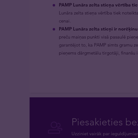
PAMP Lunāra zelta stieņa vērtība tiek
Lunāra zelta stieņa vērtība tiek noteikta 
cenai.
PAMP Lunāra zelta stieņi ir norēķinu 
preču maiņas punkti visā pasaulē pieņe
garantējot to, ka PAMP simts gramu zel
pieņems dārgmetālu tirgotāji, finanšu i
Piesakieties be
Uzziniet vairāk par ieguldījumie