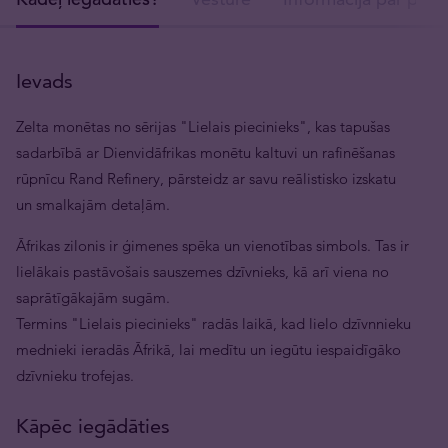
Ievads
Zelta monētas no sērijas "Lielais piecinieks", kas tapušas
sadarbībā ar Dienvidāfrikas monētu kaltuvi un rafinēšanas
rūpnīcu Rand Refinery, pārsteidz ar savu reālistisko izskatu
un smalkajām detaļām.
Āfrikas zilonis ir ģimenes spēka un vienotības simbols. Tas ir
lielākais pastāvošais sauszemes dzīvnieks, kā arī viena no
saprātīgākajām sugām.
Termins "Lielais piecinieks" radās laikā, kad lielo dzīvnnieku
mednieki ieradās Āfrikā, lai medītu un iegūtu iespaidīgāko
dzīvnieku trofejas.
Kāpēc iegādāties