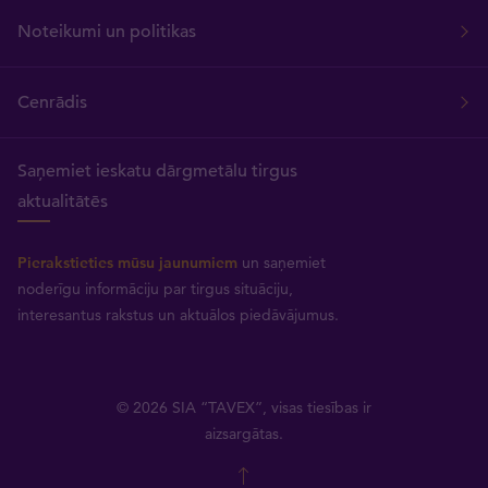
Noteikumi un politikas
Cenrādis
Saņemiet ieskatu dārgmetālu tirgus
aktualitātēs
Pierakstieties mūsu jaunumiem
un saņemiet
noderīgu informāciju par tirgus situāciju,
interesantus rakstus un aktuālos piedāvājumus.
© 2026 SIA “TAVEX”, visas tiesības ir
aizsargātas.