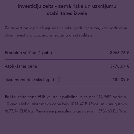
Investīciju zelts - zemā riska un uzkrājumu
stabilitātes izvēle
Zelta vērtība ir palielinājusies vairāku gadu garumā, kas nodrošina
Jūsu investīciju pozitīvo sniegumu un stabilitāti.
Produkta vērtība (1 gab.)
3963,76 €
Atpirkšanas cena
3778,67 €
Jūsu momenta risks tagad
185,09 €
Fakts:
zelta cena EUR valūtā ir palielinājusies par 214.94% pēdējo
10 gadu laikā. Viszemākā cena bija 1011,47 EUR/oz un visaugstākā
4677,74 EUR/oz. Pašreizējā pasaules tirgus cena ir 3756,60 EUR/oz