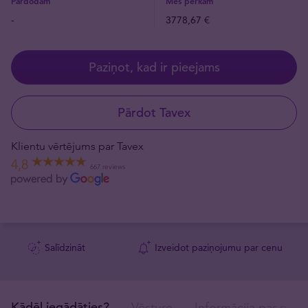
Pārdodam
Mēs pērkam
-
3778,67 €
Paziņot, kad ir pieejams
Pārdot Tavex
Klientu vērtējums par Tavex
4,8
667 reviews
Salīdzināt
Izveidot paziņojumu par cenu
Kādēļ iegādāties?
Vēsture
Informācija par prod