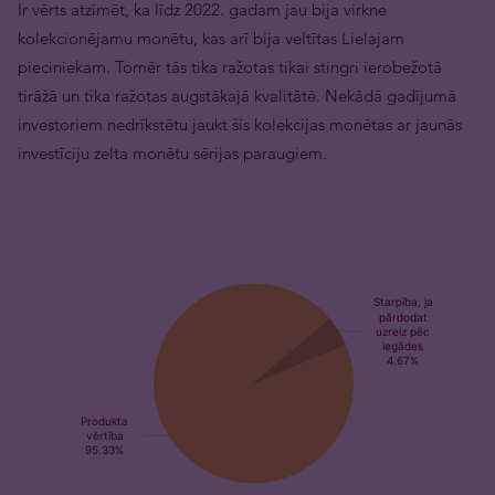
Ir vērts atzīmēt, ka līdz 2022. gadam jau bija virkne
kolekcionējamu monētu, kas arī bija veltītas Lielajam
pieciniekam. Tomēr tās tika ražotas tikai stingri ierobežotā
tirāžā un tika ražotas augstākajā kvalitātē. Nekādā gadījumā
investoriem nedrīkstētu jaukt šīs kolekcijas monētas ar jaunās
investīciju zelta monētu sērijas paraugiem.