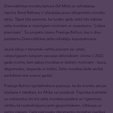
Dienvidāfrikas monētu kaltuve (SA Mint) un rafinēšanas
rūpnīca Rand Refinery ir izlaidušas jaunu dārgmetālu monētu
sēriju. Tāpat tika paziņots, ka tuvāko gadu laikā tiks izdotas
zelta monētas ar mainīgiem motīviem ar nosaukumu "Lielais
piecinieks". Šo projektu īsteno Prestige Bullion, kas ir divu
pazīstamu Dienvidāfrikas zelta rafinētāju kopuzņēmums.
Jaunā sērija ir tematiski veltīta pieciem šai valstij
raksturīgajiem lielajiem savvaļas dzīvniekiem: zilonis ir 2022.
gada motīvs, kam sekos monētas ar šādiem motīviem - lauva,
degunradzis, leopards un bifelis. Zelta monētas šādā secībā
parādīsies reizi piecos gados.
Prestige Bullion izpilddirektors paziņoja, ka šīs monētu sērijas
izlaišana ir labākais, ko Āfrika var piedāvāt. Papildus kvalitātei
un meistarībai šīs tīrā zelta monētas piedāvā arī ilgtermiņa
vērtību kā nodrošinājumu pret ģeopolitiskiem, inflācijas un
valūtu riskiem. Lielā piecinieka dārgmetālu monētas piedāvā