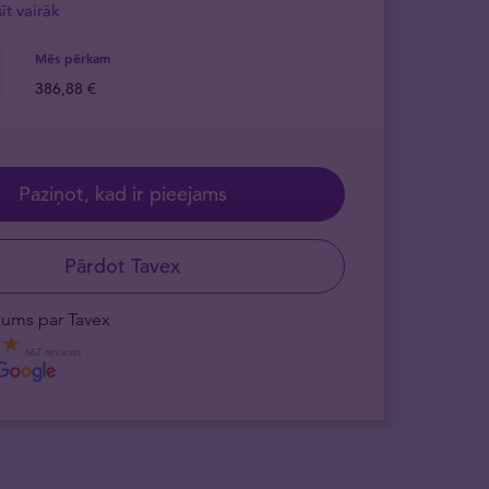
asīt vairāk
Mēs pērkam
386,88 €
Paziņot, kad ir pieejams
Pārdot Tavex
ējums par Tavex
667 reviews