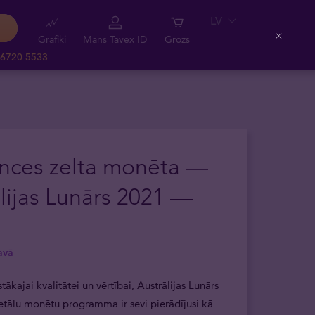
LV
Grafiki
Mans Tavex ID
Grozs
Close
 6720 5533
unces zelta monēta —
lijas Lunārs 2021 —
avā
ākajai kvalitātei un vērtībai, Austrālijas Lunārs
etālu monētu programma ir sevi pierādījusi kā