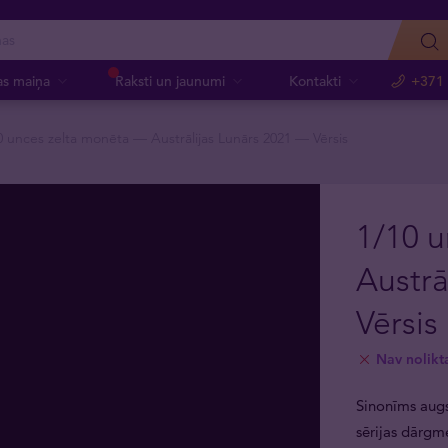
as maiņa
Raksti un jaunumi
Kontakti
+371
0 unces zelta monēta — Austrālijas Lunārs 2021 — Vērsis
1/10 
Austrā
Vērsis
Nav nolikt
Sinonīms augst
sērijas dārgm