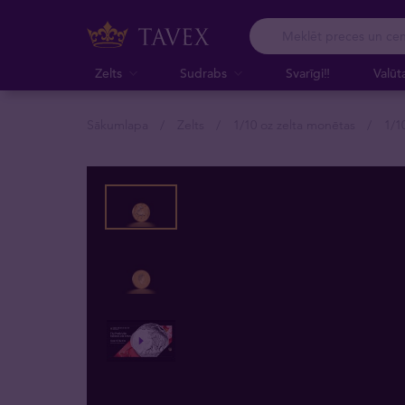
Zelts
Sudrabs
Svarīgi‼️
Valūt
Sākumlapa
Zelts
1/10 oz zelta monētas
1/1