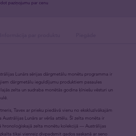
idot paziņojumu par cenu
Informācija par produktu
Piegāde
ustrālijas Lunārs sērijas dārgmetālu monētu programma ir
sītajiem dārgmetālu ieguldījumu produktiem pasaules
cilajās zelta un sudraba monētās godina ķīniešu vēsturi un
aulē.
neris, Tavex ar prieku piedāvā vienu no ekskluzīvākajām
strālijas Lunārs ar vērša attēlu. Šī zelta monēta ir
ā hronoloģiskajā zelta monētu kolekcijā — Austrālijas
k izkalta tikai vienreiz divpadsmit gados saskaņā ar seno