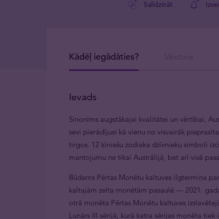
Salīdzināt
Izve
Kādēļ iegādāties?
Vēsture
Ievads
Sinonīms augstākajai kvalitātei un vērtībai, A
sevi pierādījusi kā vienu no visvairāk piepra
tirgos. 12 ķīniešu zodiaka dzīvnieku simboli iz
mantojumu ne tikai Austrālijā, bet arī visā pas
Būdams Pērtas Monētu kaltuves ilgtermiņa part
kaltajām zelta monētām pasaulē — 2021. gada Au
otrā monēta Pērtas Monētu kaltuves izslavētaj
Lunārs III sērijā, kurā katra sērijas monēta tie