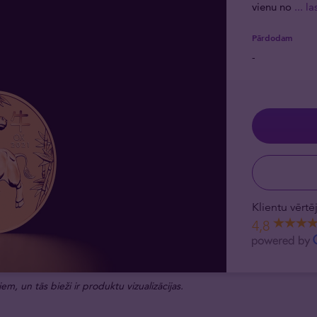
vienu no
... l
Pārdodam
-
Klientu vērt
4,8
em, un tās bieži ir produktu vizualizācijas.