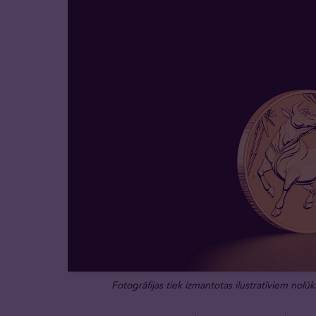
Fotogrāfijas tiek izmantotas ilustratīviem nolūki