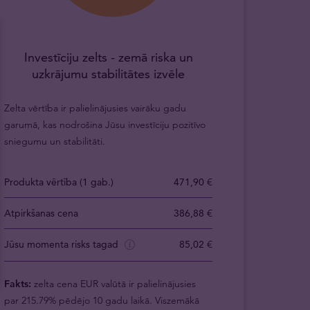
Investīciju zelts - zemā riska un
uzkrājumu stabilitātes izvēle
Zelta vērtība ir palielinājusies vairāku gadu
garumā, kas nodrošina Jūsu investīciju pozitīvo
sniegumu un stabilitāti.
Produkta vērtība (1 gab.)
471,90 €
Atpirkšanas cena
386,88 €
Jūsu momenta risks tagad
85,02 €
Fakts:
zelta cena EUR valūtā ir palielinājusies
par 215.79% pēdējo 10 gadu laikā. Viszemākā