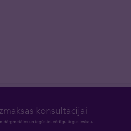
zmaksas konsultācijai
m dārgmetālos un iegūstiet vērtīgu tirgus ieskatu