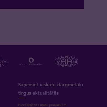
a
Saņemiet ieskatu dārgmetālu
tirgus aktualitātēs
Pierakstieties mūsu jaunumiem