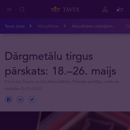
Close
Tavex ziņas
Aktualitātes
Aktualitātes ceļotājiem
Fi
Dārgmetālu tirgus
pārskats: 18.–26. maijs
Publicējis
Tavex
sadaļā
Aktualitātes
,
Finanšu pratība: zelts un
sudrabs
26.05.2022