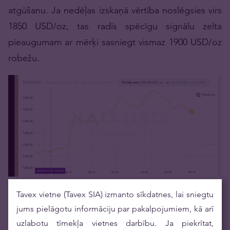
atgūšanu. Ja nedēļas izskaņā vērtība noslēgsies virs
1850 USD/oz, tas radīs spēcīgu signālu zelta
pieaugumam ar mērķi sasniegt vismaz 1900 USD/oz
robežu.
Tavex vietne (Tavex SIA) izmanto sīkdatnes, lai sniegtu
Sudraba cena
jums pielāgotu informāciju par pakalpojumiem, kā arī
uzlabotu tīmekļa vietnes darbību. Ja piekrītat,