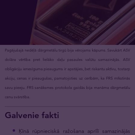
Pagājušajā nedēļā dārgmetālu tirgū bija vērojams kāpums. Savukārt ASV
dolāra vērtība pret lielāko daļu pasaules valūtu samazinājās. ASV
obligāciju ienesīguma pieaugums ir apstājies, bet riskantu aktīvu, tostarp
akciju, cenas ir pieaugušas, pamatojoties uz cerībām, ka FRS mīkstinās
savu pieeju. FRS sanāksmes protokola gaidās bija manāma dārgmetālu
cenu svārstība.
Galvenie fakti
Ķīnā rūpnieciskā ražošana aprīlī samazinājās