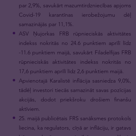
par 2,9%, savukārt mazumtirdzniecības apjoms
Covid-19 karantīnas ierobežojumu dēļ
samazinājās par 11,1%.
ASV Ņujorkas FRB rūpnieciskās aktivitātes
indekss nokritās no 24.6 punktiem aprīlī līdz
-11.6 punktiem maijā, savukārt Filadelfijas FRB
rūpnieciskās aktivitātes indekss nokritās no
17,6 punktiem aprīlī līdz 2,6 punktiem maijā.
Apvienotajā Karalistē inflācija sasniedza 9,0%,
tādēļ investori tiecās samazināt savas pozīcijas
akcijās, dodot priekšroku drošiem finanšu
aktīviem.
25. maijā publicētais FRS sanāksmes protokols
liecina, ka regulators, cīņā ar inflāciju, ir gatavs