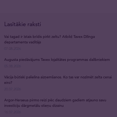
Lasītākie raksti
Vai tagad ir īstais brīdis pirkt zeltu? Atbild Tavex Dīlinga
departamenta vadītājs
07.08.2026
Augusta piedāvājums Tavex lojalitātes programmas dalībniekiem
05.08.2026
Vācija būtiski palielina aizņemšanos. Ko tas var nozīmēt zelta cenai
eiro?
20.07.2026
Argor-Heraeus pirmo reizi pēc daudziem gadiem atjauno savu
investīciju dārgmetālu stieņu dizainu
16.07.2026