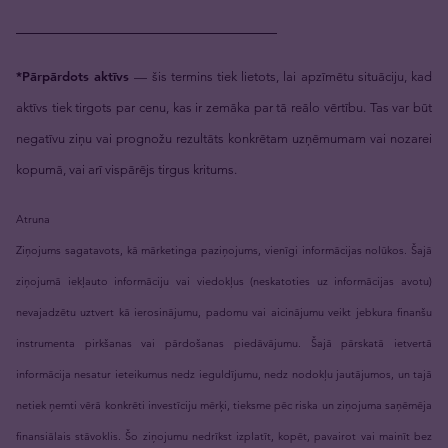
_____________________________
*Pārpārdots aktīvs
— šis termins tiek lietots, lai apzīmētu situāciju, kad
aktīvs tiek tirgots par cenu, kas ir zemāka par tā reālo vērtību. Tas var būt
negatīvu ziņu vai prognožu rezultāts konkrētam uzņēmumam vai nozarei
kopumā, vai arī vispārējs tirgus kritums.
Atruna
Ziņojums sagatavots, kā mārketinga paziņojums, vienīgi informācijas nolūkos. Šajā
ziņojumā iekļauto informāciju vai viedokļus (neskatoties uz informācijas avotu)
nevajadzētu uztvert kā ierosinājumu, padomu vai aicinājumu veikt jebkura finanšu
instrumenta pirkšanas vai pārdošanas piedāvājumu. Šajā pārskatā ietvertā
informācija nesatur ieteikumus nedz ieguldījumu, nedz nodokļu jautājumos, un tajā
netiek ņemti vērā konkrēti investīciju mērķi, tieksme pēc riska un ziņojuma saņēmēja
finansiālais stāvoklis. Šo ziņojumu nedrīkst izplatīt, kopēt, pavairot vai mainīt bez