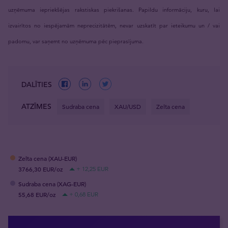
uzņēmuma iepriekšējas rakstiskas piekrišanas. Papildu informāciju, kuru, lai
izvairītos no iespējamām neprecizitātēm, nevar uzskatīt par ieteikumu un / vai
padomu, var saņemt no uzņēmuma pēc pieprasījuma.
DALĪTIES
ATZĪMES
Sudraba cena
XAU/USD
Zelta cena
Zelta cena (XAU-EUR)
3766,30 EUR/oz
+ 12,25 EUR
Sudraba cena (XAG-EUR)
55,68 EUR/oz
+ 0,68 EUR