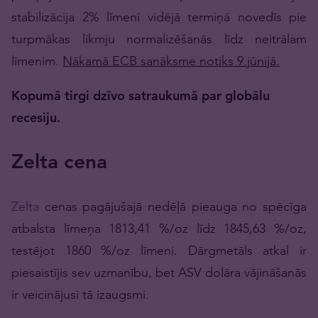
stabilizācija 2% līmenī vidējā termiņā novedīs pie
turpmākas likmju normalizēšanās līdz neitrālam
līmenim.
Nākamā ECB sanāksme notiks 9.jūnijā.
Kopumā tirgi dzīvo satraukumā par globālu
recesiju.
Zelta cena
Zelta
cenas pagājušajā nedēļā pieauga no spēcīga
atbalsta līmeņa 1813,41 %/oz līdz 1845,63 %/oz,
testējot 1860 %/oz līmeni. Dārgmetāls atkal ir
piesaistījis sev uzmanību, bet ASV dolāra vājināšanās
ir veicinājusi tā izaugsmi.