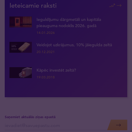
Ieteicamie raksti
Ieguldījumu dārgmetāli un kapitāla
pieauguma nodoklis 2026. gadā
14.01.2026
Veidojot uzkrājumus, 10% jāiegulda zeltā
20.12.2021
Kāpēc investēt zeltā?
19.03.2018
Saņemiet aktuālās ziņas epastā