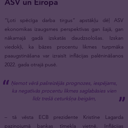
ASV un Eiropa
“Ļoti spēcīga darba tirgus” apstākļu dēļ ASV
ekonomikas izaugsmes perspektīvas gan šajā, gan
nākamajā gadā izskatās daudzsološas. Izskan
viedokļi, ka bāzes procentu likmes turpmāka
paaugstināšana var izraisīt inflācijas palēnināšanos
2022. gada otrajā pusē.
Ņemot vērā pašreizējās prognozes, iespējams,
ka negatīvās procentu likmes saglabāsies vien
līdz trešā ceturkšņa beigām,
– tā vēsta ECB prezidente Kristīne Lagarda
paziņojumā bankas tīmekļa vietnē. Inflācijas