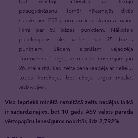
būt elastīgs attiecībā uz likmju
paaugstināšanu. Tomēr nākamajās divās
sanāksmēs FRS joprojām ir noskaņota mainīt
likmi par 50 bāzes punktiem. Nākošais
palielinājums tiks veikts par 25 bāzes
punktiem. Šādam signālam vajadzēja
“nomierināt” tirgu, ko mēs arī novērojām jau
26. maija rītā, kad zelta cena reaģēja ar nelielu,
toties korekciju, bet akciju tirgus mazliet
atdzīvojies.
Visa iepriekš minētā rezultātā zelts nedēļas laikā
ir sadārdzinājies, bet 10 gadu ASV valsts parāda
vērtspapīru ienesīgums nokritās līdz 2,792%.