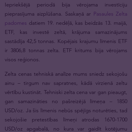
Iepriekšējā periodā bija vērojama investīciju
pieprasījuma aizplūšana. Saskaņā ar
Pasaules Zelta
padomes
datiem 19. nedēļā, kas beidzās 13. maijā,
ETF, kas investē zeltā, krājuma samazinājums
sastādīja 42,5 tonnas. Kopējais krajumu līmenis ETF
ir 3806,8 tonnas zelta. ETF kritums bija vērojams
visos reģionos.
Zelta cenas tehniskā analīze mums sniedz sekojošu
ainu – tirgum nav sapratnes, kādā virzienā zeltu
vērtību kustināt. Tehniski zelta cena var gan pieaugt,
gan samazināties no pašreizējā līmeņa – 1850
USD/oz. Ja šis līmenis nebūs spējīgs noturēties, tad
sekojošie pretestības līmeņi atrodas 1670-1700
USD/oz apgabalā, no kura var gaidīt kotējumu