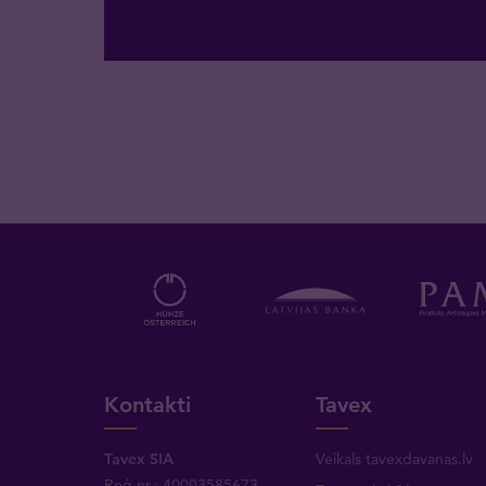
Kontakti
Tavex
Tavex SIA
Veikals tavexdavanas.lv
Reģ.nr.: 40003585673