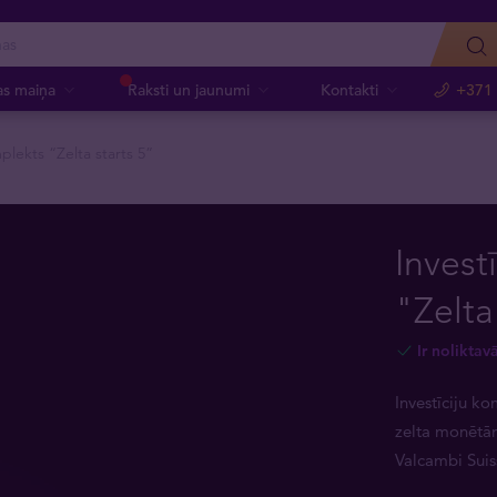
as maiņa
Raksti un jaunumi
Kontakti
+371
plekts “Zelta starts 5”
Invest
"Zelta
Ir noliktav
Investīciju ko
zelta monētām
Valcambi Suis