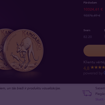
Pārdodam
10324,61 €
10376,49 €
Svars
82.20
Klientu vērt
4,8
em, un tās bieži ir produktu vizualizācijas.
Saņemt
Piegād
Skatīt 