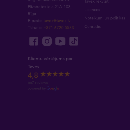
Tavex rekvizīti
Elizabetes iela 21A-103,
Licences
Rīga
Noteikumi un politikas
E-pasts:
tavex@tavex.lv
Cenrādis
Tālrunis:
+371 6720 5533
Klientu vērtējums par
Tavex
4,8
667 reviews