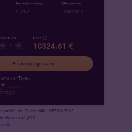
Jūs ieekonomējāt
Mēs pērkam
51,88 €
10006,38 €
Daudzums
Cena
10324,61 €
Pievienot grozam
ējums par Tavex
667 reviews
 pasūtījumu Tavex filiālē - BEZMAKSAS
e sākot no 41,48 €
vairāk