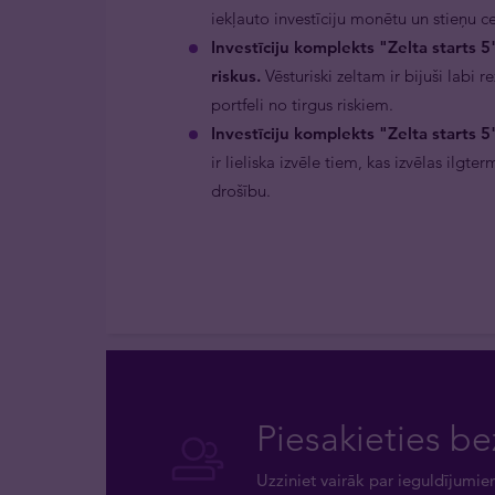
iekļauto investīciju monētu un stieņu cen
Investīciju komplekts "Zelta starts 5"
riskus.
Vēsturiski zeltam ir bijuši labi r
portfeli no tirgus riskiem.
Investīciju komplekts "Zelta starts 
ir lieliska izvēle tiem, kas izvēlas ilgte
drošību.
Piesakieties be
Uzziniet vairāk par ieguldījumie