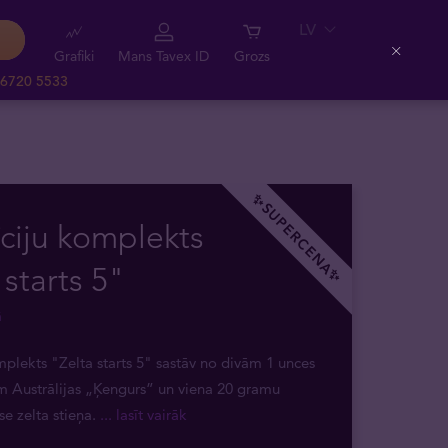
LV
Grafiki
Mans Tavex ID
Grozs
Close
 6720 5533
✨SUPERCENA✨
īciju komplekts
 starts 5"
ā
mplekts "Zelta starts 5" sastāv no divām 1 unces
 Austrālijas „Ķengurs” un viena 20 gramu
se zelta stieņa.
... lasīt vairāk