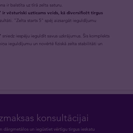
a ir balstīta uz tīrā zelta saturu.
 ir vēsturiski uzticams veids, kā diversificēt tirgus
ezultāti. "Zelta starts 5" spēj aizsargāt ieguldījumu
5"
sniedz iespēju ieguldīt savus uzkrājumus. Šis komplekts
rmiņa ieguldījumu un novērtē fiziskā zelta stabilitāti un
zmaksas konsultācijai
m dārgmetālos un iegūstiet vērtīgu tirgus ieskatu