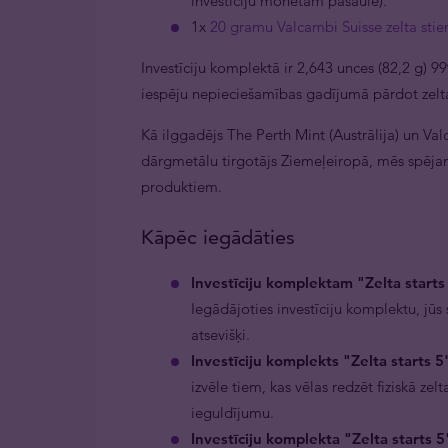
investīciju monētām pasaulē).
1x ⁠
20 gramu Valcambi Suisse zelta stie
Investīciju komplektā ir 2,643 unces (82,2 g) 999
iespēju nepieciešamības gadījumā pārdot zelt
Kā ilggadējs The Perth Mint (Austrālija) un Valc
dārgmetālu tirgotājs Ziemeļeiropā, mēs spējam
produktiem.
Kāpēc iegādāties
Investīciju komplektam "Zelta starts 
Iegādājoties investīciju komplektu, jū
atsevišķi.
Investīciju komplekts "Zelta starts 5
izvēle tiem, kas vēlas redzēt fiziskā zel
ieguldījumu.
Investīciju komplekta "Zelta starts 5