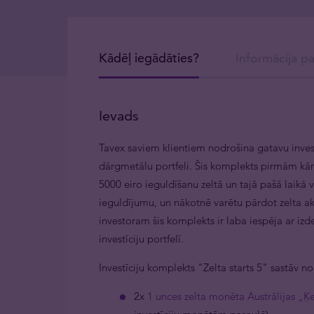
Kādēļ iegādāties?
Informācija p
Ievads
Tavex saviem klientiem nodrošina gatavu inves
dārgmetālu portfeli. Šis komplekts pirmām kā
5000 eiro ieguldīšanu zeltā un tajā pašā laikā v
ieguldījumu, un nākotnē varētu pārdot zelta a
investoram šis komplekts ir laba iespēja ar izd
investīciju portfelī.
Investīciju komplekts "Zelta starts 5" sastāv n
2x ⁠
1 unces zelta monēta Austrālijas „Ķ