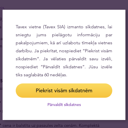
nis
.
,9 tīrā zelta, tādējādi nodrošinot investīciju likviditāti un
a aktīvus pa daļām.
Tavex vietne (Tavex SIA) izmanto sīkdatnes, lai
sniegtu jums pielāgotu informāciju par
ambi (Šveice) kaltuvju partneris, kā arī lielākais
pakalpojumiem, kā arī uzlabotu tīmekļa vietnes
 piedāvāt tirgū labāko cenu šiem investīciju
darbību. Ja piekrītat, nospiediet “Piekrist visām
sīkdatnēm”. Ja vēlaties pārvaldīt savu izvēli,
nospiediet “Pārvaldīt sīkdatnes”. Jūsu izvēle
tiks saglabāta 60 nedēļas.
5" ir konkurētspējīga cena par 1 g tīra zelta.
s saņemat labāku cenu nekā pērkot šos produktus
Piekrist visām sīkdatnēm
" ir piemērots arī investoram iesācējam.
Šī ir labākā
Pārvaldīt sīkdatnes
ta priekšrocības ar salīdzinoši nelielu sākotnējo
"
cena ir balstīta uz pasaules zelta cenām. Komplektā