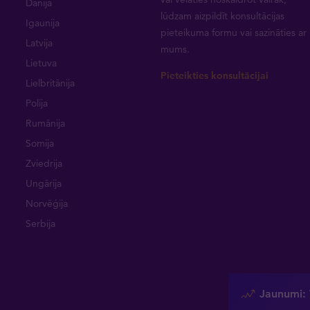
Dānija
lūdzam aizpildīt konsultācijas
Igaunija
pieteikuma formu vai
sazināties ar
Latvija
mums
.
Lietuva
Pieteikties konsultācijai
Lielbritānija
Polija
Rumānija
Somija
Zviedrija
Ungārija
Norvēģija
Serbija
Jaunumi: