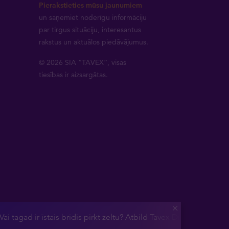
Pierakstieties mūsu jaunumiem
un saņemiet noderīgu informāciju
par tirgus situāciju, interesantus
rakstus un aktuālos piedāvājumus.
© 2026 SIA “TAVEX”, visas
tiesības ir aizsargātas.
Vai tagad ir īstais brīdis pirkt zeltu? Atbild Tavex Dīlinga depart