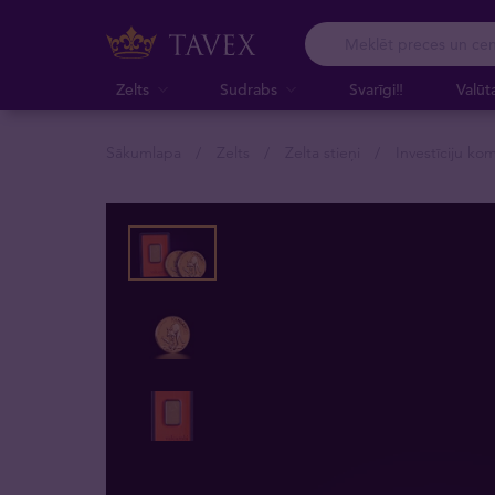
Zelts
Sudrabs
Svarīgi‼️
Valūt
Sākumlapa
Zelts
Zelta stieņi
Investīciju kom