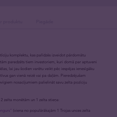
ar produktu
Piegāde
tīciju komplektu, kas palīdzēs izveidot pārdomātu
rtām paredzēts tiem investoriem, kuri domā par aptuveni
ēlas, lai jau šodien varētu veikt pēc iespējas ienesīgāku
ktīvus gan vienā reizē vai pa daļām. Pieredzējušam
evīgiem nosacījumiem palielināt savu zelta pozīciju
o 2 zelta monētām un 1 zelta stieņa:
engurs”
(viena no populārākajām 1 Trojas unces zelta