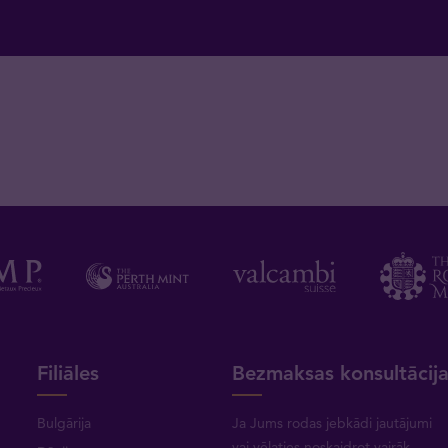
Filiāles
Bezmaksas konsultācij
Bulgārija
Ja Jums rodas jebkādi jautājumi
vai vēlaties noskaidrot vairāk,