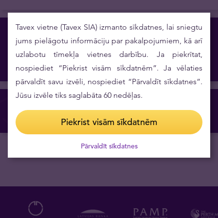
Tavex vietne (Tavex SIA) izmanto sīkdatnes, lai sniegtu
Vēlaties uzdot citu jautājumu?
jums pielāgotu informāciju par pakalpojumiem, kā arī
uzlabotu tīmekļa vietnes darbību. Ja piekrītat,
Iesniegt jautājumu
nospiediet “Piekrist visām sīkdatnēm”. Ja vēlaties
pārvaldīt savu izvēli, nospiediet “Pārvaldīt sīkdatnes”.
Jūsu izvēle tiks saglabāta 60 nedēļas.
Izveidot Tavex ID
Piekrist visām sīkdatnēm
Pārvaldīt sīkdatnes