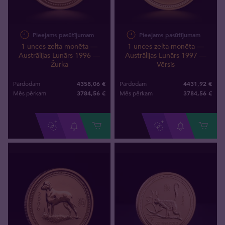
Pieejams pasūtījumam
Pieejams pasūtījumam
1 unces zelta monēta —
1 unces zelta monēta —
Austrālijas Lunārs 1996 —
Austrālijas Lunārs 1997 —
Žurka
Vērsis
4358,06 €
4431,92 €
Pārdodam
Pārdodam
3784
,
56
€
3784
,
56
€
Mēs pērkam
Mēs pērkam