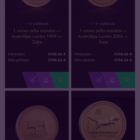
Ir noliktavā
Ir noliktavā
1 unces zelta monēta —
1 unces zelta monēta —
Austrālijas Lunārs 1999 —
Austrālijas Lunārs 2003 —
Zaķis
Kaza
4358,06 €
4358,06 €
Pārdodam
Pārdodam
3784
,
56
€
3784
,
56
€
Mēs pērkam
Mēs pērkam