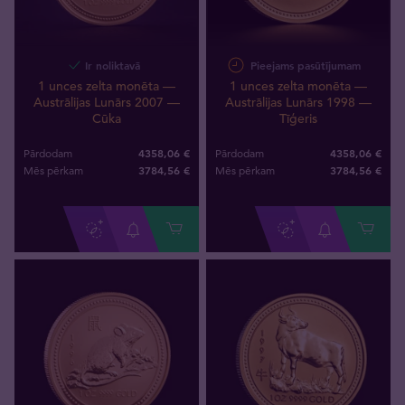
Ir noliktavā
Pieejams pasūtījumam
1 unces zelta monēta —
1 unces zelta monēta —
Austrālijas Lunārs 2007 —
Austrālijas Lunārs 1998 —
Cūka
Tīģeris
4358,06 €
4358,06 €
Pārdodam
Pārdodam
3784
,
56
€
3784
,
56
€
Mēs pērkam
Mēs pērkam