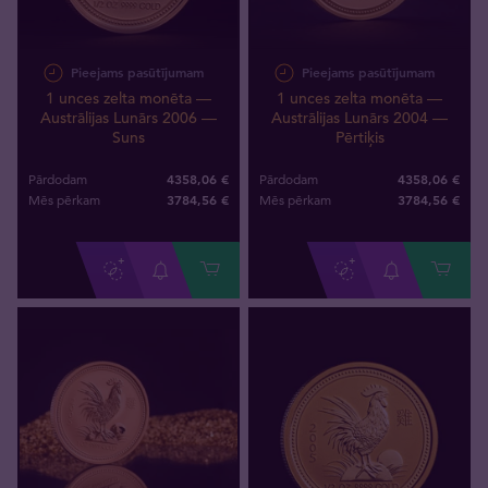
Pieejams pasūtījumam
Pieejams pasūtījumam
1 unces zelta monēta —
1 unces zelta monēta —
Austrālijas Lunārs 2006 —
Austrālijas Lunārs 2004 —
Suns
Pērtiķis
4358,06 €
4358,06 €
Pārdodam
Pārdodam
3784
,
56
€
3784
,
56
€
Mēs pērkam
Mēs pērkam