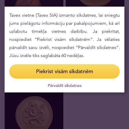
Tavex vietne (Tavex SIA) izmanto sīkdatnes, lai sniegtu
Pieejams pasūtījumam
Nav noliktavā
jums pielāgotu informāciju par pakalpojumiem, kā arī
1 unces zelta monēta —
Austrālijas Lunārs 2005 —
uzlabotu tīmekļa vietnes darbību. Ja piekrītat,
1/2 unces zelta monēta —
Gailis
Austrālijas Lunārs 2005 —
nospiediet “Piekrist visām sīkdatnēm”. Ja vēlaties
Gailis
4358,06 €
Pārdodam
pārvaldīt savu izvēli, nospiediet “Pārvaldīt sīkdatnes”.
3784
,
56
€
Mēs pērkam
Jūsu izvēle tiks saglabāta 60 nedēļas.
Piekrist visām sīkdatnēm
Pārvaldīt sīkdatnes