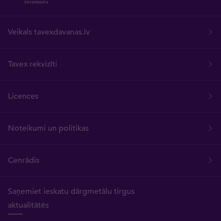
Veikals tavexdavanas.lv
Tavex rekvizīti
Licences
Noteikumi un politikas
Cenrādis
Saņemiet ieskatu dārgmetālu tirgus
aktualitātēs