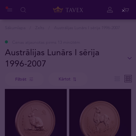
Close
Sākumlapa
Zelts
Austrālijas Lunārs I sērija 1996-2007
Cenas atjaunotas pirms 13 minūtēm
Austrālijas Lunārs I sērija
1996-2007
Kārtot
Filtrēt