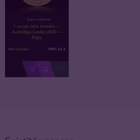
Nav noliktavā
1 unces zelta monēta —
Austrālijas Lunārs 2000 —
Pūķis
3987
,
63
€
Mēs pērkam