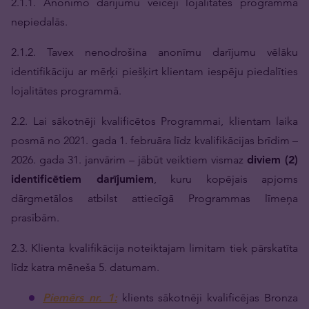
2.1.1. Anonīmo darījumu veicēji lojalitātes programmā
nepiedalās.
2.1.2. Tavex nenodrošina anonīmu darījumu vēlāku
identifikāciju ar mērķi piešķirt klientam iespēju piedalīties
lojalitātes programmā.
2.2. Lai sākotnēji kvalificētos Programmai, klientam laika
posmā no 2021. gada 1. februāra līdz kvalifikācijas brīdim –
2026. gada 31. janvārim – jābūt veiktiem vismaz
diviem (2)
identificētiem darījumiem
, kuru kopējais apjoms
dārgmetālos atbilst attiecīgā Programmas līmeņa
prasībām.
2.3. Klienta kvalifikācija noteiktajam limitam tiek pārskatīta
līdz katra mēneša 5. datumam.
Piemērs nr. 1:
klients sākotnēji kvalificējas Bronza