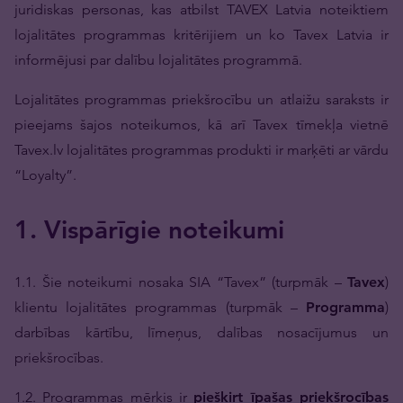
juridiskas personas, kas atbilst TAVEX Latvia noteiktiem
lojalitātes programmas kritērijiem un ko Tavex Latvia ir
informējusi par dalību lojalitātes programmā.
Lojalitātes programmas priekšrocību un atlaižu saraksts ir
pieejams šajos noteikumos, kā arī Tavex tīmekļa vietnē
Tavex.lv lojalitātes programmas produkti ir marķēti ar vārdu
“Loyalty”.
1. Vispārīgie noteikumi
1.1. Šie noteikumi nosaka SIA “Tavex” (turpmāk –
Tavex
)
klientu lojalitātes programmas (turpmāk –
Programma
)
darbības kārtību, līmeņus, dalības nosacījumus un
priekšrocības.
1.2. Programmas mērķis ir
piešķirt īpašas priekšrocības