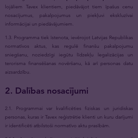
lojāliem Tavex klientiem, piedāvājot tiem īpašus cenu
nosacījumus, pakalpojumus un piekļuvi ekskluzīvai
informācijai un piedāvājumiem.
1.3. Programma tiek īstenota, ievērojot Latvijas Republikas
normatīvos aktus, kas regulē finanšu pakalpojumu
sniegšanu, noziedzīgi iegūtu līdzekļu legalizācijas un
terorisma finansēšanas novēršanu, kā arī personas datu
aizsardzību.
2. Dalības nosacījumi
2.1. Programmai var kvalificēties fiziskas un juridiskas
personas, kuras ir Tavex reģistrētie klienti un kuru darījumi
ir identificēti atbilstoši normatīvo aktu prasībām.