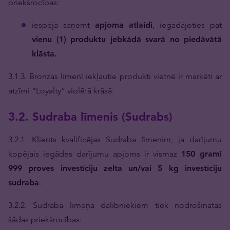
priekšrocības:
iespēja saņemt
apjoma atlaidi
, iegādājoties pat
vienu (1) produktu jebkādā svarā no piedāvātā
klāsta.
3.1.3. Bronzas līmenī iekļautie produkti vietnē ir marķēti ar
atzīmi “Loyalty” violētā krāsā.
3.2. Sudraba līmenis (Sudrabs)
3.2.1. Klients kvalificējas Sudraba līmenim, ja darījumu
kopējais iegādes darījumu apjoms ir vismaz
150 grami
999 proves investīciju zelta un/vai 5 kg investīciju
sudraba
.
3.2.2. Sudraba līmeņa dalībniekiem tiek nodrošinātas
šādas priekšrocības: