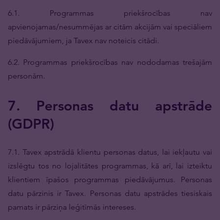
6.1. Programmas priekšrocības nav
apvienojamas/nesummējas ar citām akcijām vai speciāliem
piedāvājumiem, ja Tavex nav noteicis citādi.
6.2. Programmas priekšrocības nav nododamas trešajām
personām.
7. Personas datu apstrāde
(GDPR)
7.1. Tavex apstrādā klientu personas datus, lai iekļautu vai
izslēgtu tos no lojalitātes programmas, kā arī, lai izteiktu
klientiem īpašos programmas piedāvājumus. Personas
datu pārzinis ir Tavex. Personas datu apstrādes tiesiskais
pamats ir pārziņa leģitīmās intereses.