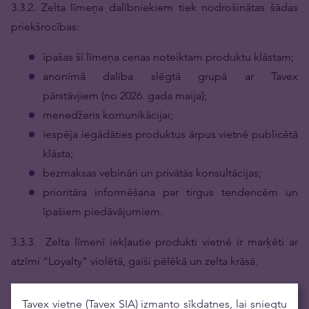
3.3.2. Zelta līmeņa dalībniekiem tiek nodrošinātas šādas
priekšrocības:
īpašas šī līmeņa cenas noteiktam produktu klāstam;
anonīmā dalība slēgtā grupā ar Tavex
pārstāvjiem (no 2026. gada maija);
menedžeris komunikācijai;
iespēja iegādāties produktus ārpus vietnē publicētā
klāsta;
bezmaksas vebināri un privātās konsultācijas;
prioritāra informēšana par tirgus tendencēm un
īpašiem piedāvājumiem.
3.3.3. Zelta līmenī iekļautie produkti vietnē ir marķēti ar
atzīmi “Loyalty” violētā, gaiši pēlēkā un zelta krāsā.
3.4. Premium līmenis (Premium)
Tavex vietne (Tavex SIA) izmanto sīkdatnes, lai sniegtu