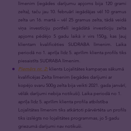
līmenim (iegādes darījumu apjoms bija 120 grami
zelta), taču jau 10. februārī iegādājas vēl 10 gramus
zelta un 16. martā – vēl 25 gramus zelta, tādā veidā
viņa investīciju portfelī iegādātā investīciju zelta
apjoms pēdējo 5 gadu laikā ir virs 150g, kas ļauj
klientam kvalificēties SUDRABA līmenim. Laika
periodā no 1. aprīļa līdz 5. aprīlim klienta profils tiks
piesaistīts SUDRABA līmenim.
Piemērs nr. 2:
klients Lojalitātes kampaņas sākumā
kvalificējas Zelta līmenim (iegādes darījumi ar
kopējo svaru 500g zelta bija veikti 2021. gada janvārī,
vēlāk darījumi nebija notikuši). Laika periodā no 1.
aprīļa līdz 5. aprīlim klienta profila atbilstība
Lojalitātes līmenim tiks atkārtoti pārvērtēta un profils
tiks izslēgts no lojalitātes programmas, jo 5 gadu
griezumā darījumi nav notikuši.