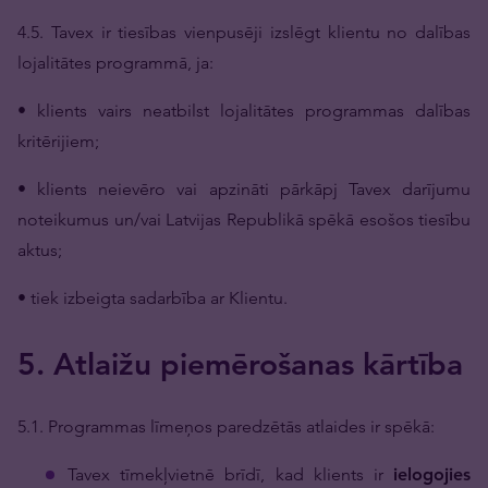
4.5. Tavex ir tiesības vienpusēji izslēgt klientu no dalības
lojalitātes programmā, ja:
• klients vairs neatbilst lojalitātes programmas dalības
kritērijiem;
• klients neievēro vai apzināti pārkāpj Tavex darījumu
noteikumus un/vai Latvijas Republikā spēkā esošos tiesību
aktus;
• tiek izbeigta sadarbība ar Klientu.
5. Atlaižu piemērošanas kārtība
5.1. Programmas līmeņos paredzētās atlaides ir spēkā:
Tavex tīmekļvietnē brīdī, kad klients ir
ielogojies