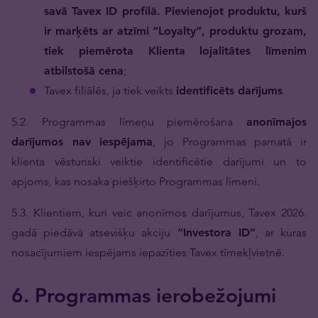
savā Tavex ID profilā. Pievienojot produktu, kurš
ir marķēts ar atzīmi “Loyalty”, produktu grozam,
tiek piemērota Klienta lojalitātes līmenim
atbilstošā cena
;
Tavex filiālēs, ja tiek veikts
identificēts darījums
.
5.2. Programmas līmeņu piemērošana
anonīmajos
darījumos nav iespējama
, jo Programmas pamatā ir
klienta vēsturiski veiktie identificētie darījumi un to
apjoms, kas nosaka piešķirto Programmas līmeni.
5.3. Klientiem, kuri veic anonīmos darījumus, Tavex 2026.
gadā piedāvā atsevišķu akciju
“Investora ID”
, ar kuras
nosacījumiem iespējams iepazīties Tavex tīmekļvietnē.
6. Programmas ierobežojumi