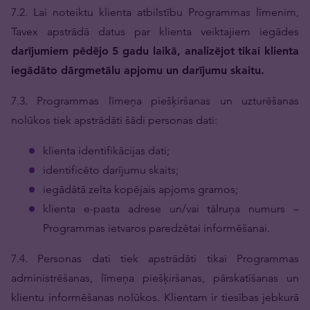
7.2. Lai noteiktu klienta atbilstību Programmas līmenim,
Tavex apstrādā datus par klienta veiktajiem iegādes
darījumiem pēdējo 5 gadu laikā, analizējot tikai klienta
iegādāto dārgmetālu apjomu un darījumu skaitu.
7.3. Programmas līmeņa piešķiršanas un uzturēšanas
nolūkos tiek apstrādāti šādi personas dati:
klienta identifikācijas dati;
identificēto darījumu skaits;
iegādātā zelta kopējais apjoms gramos;
klienta e-pasta adrese un/vai tālruņa numurs –
Programmas ietvaros paredzētai informēšanai.
7.4. Personas dati tiek apstrādāti tikai Programmas
administrēšanas, līmeņa piešķiršanas, pārskatīšanas un
klientu informēšanas nolūkos. Klientam ir tiesības jebkurā