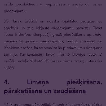
veida produktiem ir nepieciešams sagatavot cenas
piedāvājumu.
3.5. Tavex izstrādā un nosaka lojalitātes programmas
aprakstu un tajā iekļauto piedāvājumu sarakstu. Tāpat
Tavex ir tiesības vienpusēji grozīt piedāvājuma aprakstu,
pievienojot jaunus piedāvājumus, veicot izmaiņas vai
izbeidzot esošos, kā arī nosakot šo piedāvājumu derīguma
termiņu. Par izmaiņām Tavex informē klientus Tavex ID
profilā, sadaļā “Raksti” 30 dienas pirms izmaiņu stāšanās
spēkā.
4. Līmeņa piešķiršana,
pārskatīšana un zaudēšana
4.1. Programmas sākotnējais līmenis klientam tiek piešķirts