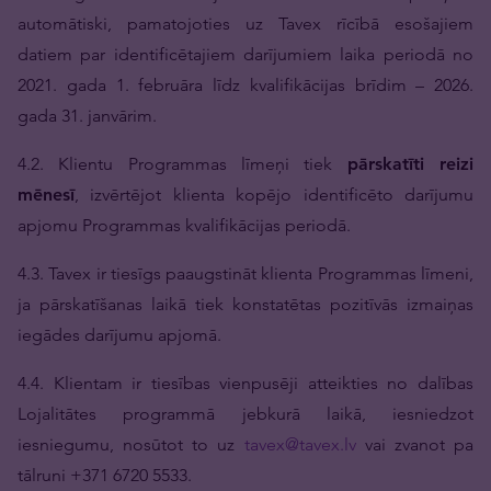
automātiski, pamatojoties uz Tavex rīcībā esošajiem
datiem par identificētajiem darījumiem laika periodā no
2021. gada 1. februāra līdz kvalifikācijas brīdim – 2026.
gada 31. janvārim.
4.2. Klientu Programmas līmeņi tiek
pārskatīti reizi
mēnesī
, izvērtējot klienta kopējo identificēto darījumu
apjomu Programmas kvalifikācijas periodā.
4.3. Tavex ir tiesīgs paaugstināt klienta Programmas līmeni,
ja pārskatīšanas laikā tiek konstatētas pozitīvās izmaiņas
iegādes darījumu apjomā.
4.4. Klientam ir tiesības vienpusēji atteikties no dalības
Lojalitātes programmā jebkurā laikā, iesniedzot
iesniegumu, nosūtot to uz
tavex@tavex.lv
vai zvanot pa
tālruni +371 6720 5533.