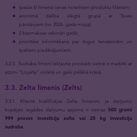
īpašas šī līmeņa cenas noteiktam produktu klāstam;
anonīmā dalība slēgtā grupā ar Tavex
pārstāvjiem (no 2026. gada maija);
2 bezmaksas vebināri gadā;
prioritāra informēšana par tirgus tendencēm un
īpašiem piedāvājumiem.
3.2.3. Sudraba līmenī iekļautie produkti vietnē ir marķēti ar
atzīmi “Loyalty” violētā un gaiši pēlēkā krāsā.
3.3. Zelta līmenis (Zelts)
3.3.1. Klients kvalificējas Zelta līmenim, ja darījumu
kopējais iegādes darījumu apjoms ir vismaz
500 grami
999 proves investīciju zelta vai 25 kg investīciju
sudraba
.