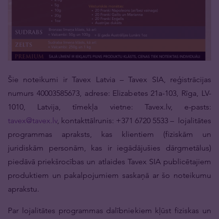
Šie noteikumi ir Tavex Latvia – Tavex SIA, reģistrācijas
numurs 40003585673, adrese: Elizabetes 21a-103, Rīga, LV-
1010, Latvija, tīmekļa vietne: Tavex.lv, e-pasts:
tavex@tavex.lv
, kontakttālrunis: +371 6720 5533 – lojalitātes
programmas apraksts, kas klientiem (fiziskām un
juridiskām personām, kas ir iegādājušies dārgmetālus)
piedāvā priekšrocības un atlaides Tavex SIA publicētajiem
produktiem un pakalpojumiem saskaņā ar šo noteikumu
aprakstu.
Par lojalitātes programmas dalībniekiem kļūst fiziskas un