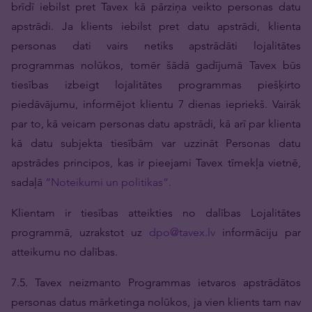
brīdī iebilst pret Tavex kā pārziņa veikto personas datu
apstrādi. Ja klients iebilst pret datu apstrādi, klienta
personas dati vairs netiks apstrādāti lojalitātes
programmas nolūkos, tomēr šādā gadījumā Tavex būs
tiesības izbeigt lojalitātes programmas piešķirto
piedāvājumu, informējot klientu 7 dienas iepriekš. Vairāk
par to, kā veicam personas datu apstrādi, kā arī par klienta
kā datu subjekta tiesībām var uzzināt Personas datu
apstrādes principos, kas ir pieejami Tavex tīmekļa vietnē,
sadaļā
“Noteikumi un politikas”.
Klientam ir tiesības atteikties no dalības Lojalitātes
programmā, uzrakstot uz
dpo@tavex.lv
informāciju par
atteikumu no dalības.
7.5. Tavex neizmanto Programmas ietvaros apstrādātos
personas datus mārketinga nolūkos, ja vien klients tam nav