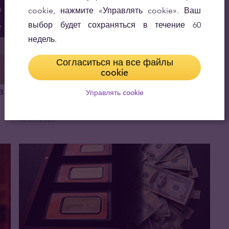
cookie, нажмите «Управлять cookie». Ваш
выбор будет сохраняться в течение 60
недель.
Согласиться на все файлы
cookie
в
Анализ: начнётся ли новый рост
Управлять cookie
драгоценных металлов?
12.05.2026