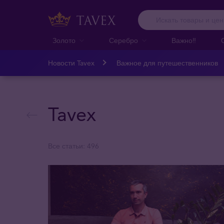
Золото
Серебро
Важно‼️
Новости Tavex
Важное для путешественников
Tavex
Все статьи: 496