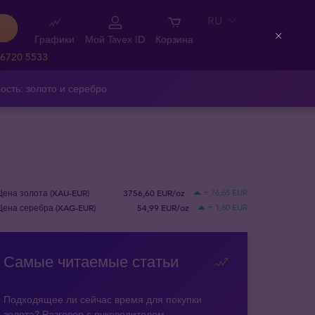
RU
Графики
Мой Tavex ID
Корзина
Close
 6720 5533
ость: золото и серебро
Цена золота (XAU-EUR)
3756,60 EUR/oz
+ 76,65 EUR
Цена серебра (XAG-EUR)
54,99 EUR/oz
+ 1,60 EUR
Самые читаемые статьи
Подходящее ли сейчас время для покупки
золота? Разговор с руководителем