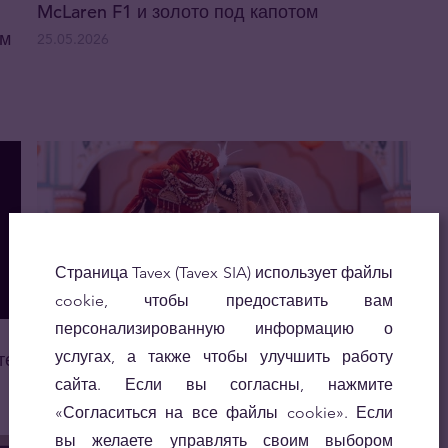
McLaren F1 и золото под капотом
ом
25.05.2026
Страница Tavex (Tavex SIA) использует файлы
cookie, чтобы предоставить вам
персонализированную информацию о
Индия резко повысила импортные
услугах, а также чтобы улучшить работу
те
пошлины на золото и серебро
сайта. Если вы согласны, нажмите
14.05.2026
«Согласиться на все файлы cookie». Если
вы желаете управлять своим выбором