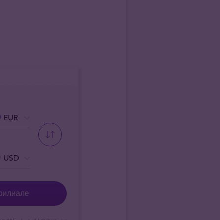
EUR
USD
филиале