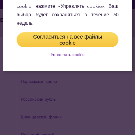
cookie, нажмите «Управлять cookie». Ваш
выбор будет сохраняться в течение 60
 валюты
недель.
Согласиться на все файлы
cookie
Доллар США
Управлять cookie
Английский фунт стерлингов
Норвежская крона
Российский рубль
Швейцарский франк
Польский злотый