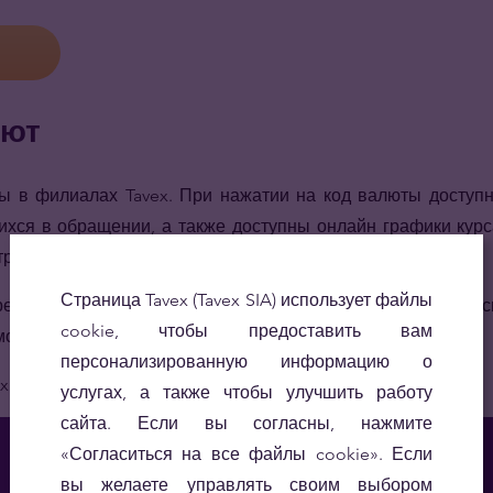
лют
ы в филиалах Tavex. При нажатии на код валюты доступ
ихся в обращении, а также доступны онлайн графики курс
стране и шпаргалка валютных курсов.
Страница Tavex (Tavex SIA) использует файлы
режденные банкноты или валюты, которых нет в данном с
cookie, чтобы предоставить вам
можем их выкупить!
персонализированную информацию о
x — это просто!
услугах, а также чтобы улучшить работу
сайта. Если вы согласны, нажмите
Название валюты
«Согласиться на все файлы cookie». Если
вы желаете управлять своим выбором