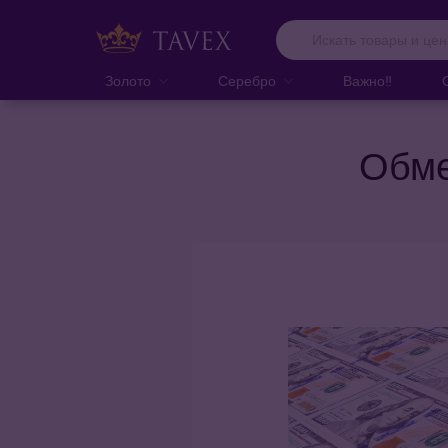
Золото
Серебро
Важно‼️
Обме