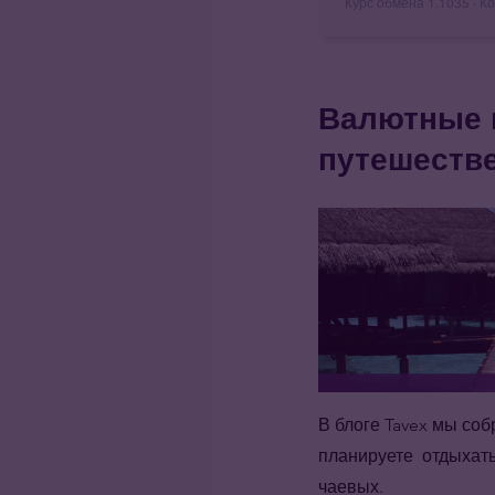
Курс обмена
1.1035
· К
Валютные 
путешеств
В блоге Tavex мы со
планируете отдыхат
чаевых.