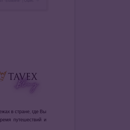
л ”Elizabete” | Oфис
жах в стране, где Вы
время путешествий и