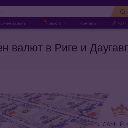
Обмен валюты
Новости
Контакты
+371
н валют в Риге и Даугав