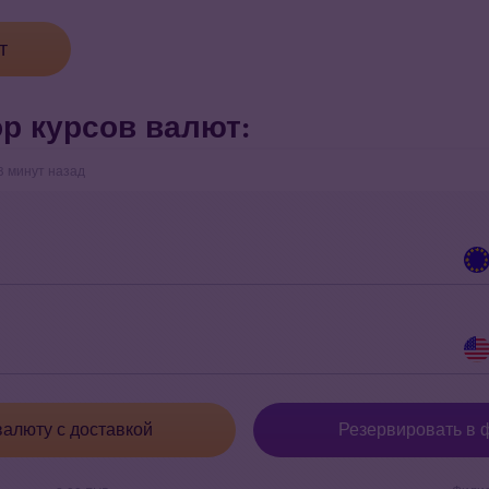
т
р курсов валют:
 минут назад
валюту с доставкой
Резервировать в 