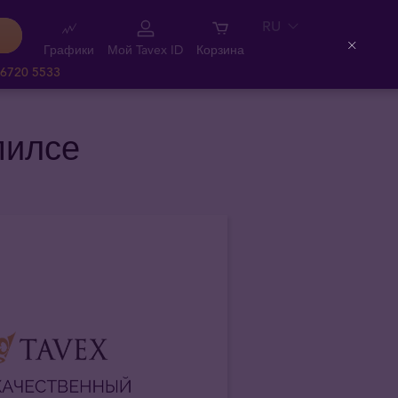
RU
Графики
Мой Tavex ID
Корзина
Close
 6720 5533
пилсе