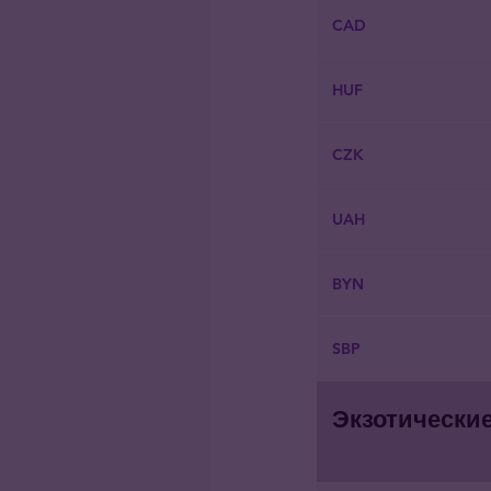
CAD
HUF
CZK
UAH
BYN
SBP
Экзотически