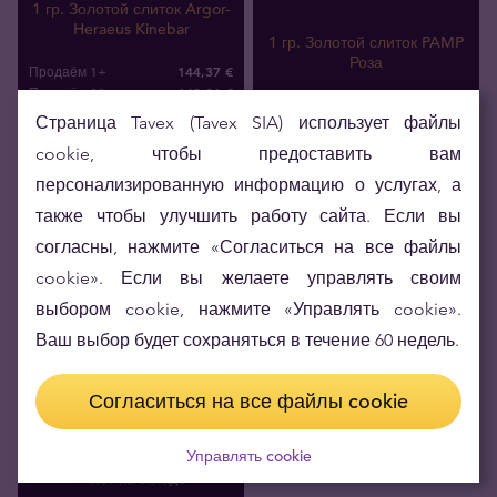
1 гр. Золотой слиток Argor-
Heraeus Kinebar
1 гр. Золотой слиток PAMP
Роза
144,37 €
Продаём 1+
142,01 €
Продаём 20+
123
,
04
€
Покупаем
123
,
04
€
Покупаем
Страница Tavex (Tavex SIA) использует файлы
cookie, чтобы предоставить вам
персонализированную информацию о услугах, а
также чтобы улучшить работу сайта. Если вы
согласны, нажмите «Согласиться на все файлы
cookie». Если вы желаете управлять своим
выбором cookie, нажмите «Управлять cookie».
Ваш выбор будет сохраняться в течение 60 недель.
Согласиться на все файлы cookie
Управлять cookie
Нет на складе