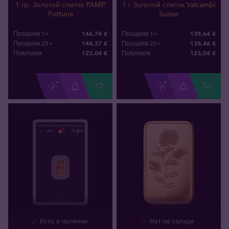
1 гр. Золотой слиток PAMP
1 г Золотой слиток Valcambi
Fortuna
Suisse
146,74 €
139,64 €
Продаём 1+
Продаём 1+
144,37 €
138,46 €
Продаём 25+
Продаём 25+
123
,
04
€
123
,
04
€
Покупаем
Покупаем
Есть в наличии
Нет на складе