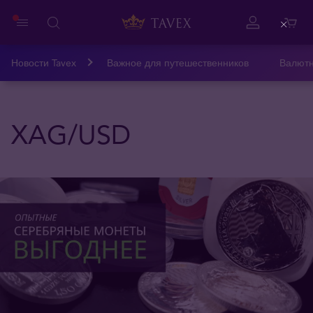
Close
Новости Tavex
Важное для путешественников
Валютн
XAG/USD