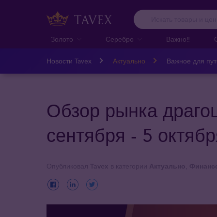
Золото
Серебро
Важно‼️
Новости Tavex
Актуально
Важное для пу
Обзор рынка драго
сентября - 5 октябр
Опубликовал
Tavex
в категории
Актуально
,
Финансо