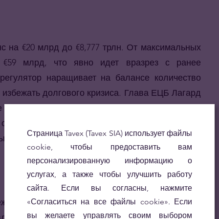
 на €20 млрд до €8,777 трлн. От максимальных
 €59 млрд, что явно идет вразрез с ранее
регулятор наращивает на балансе количество
 избежать долгового кризиса. Глава ЕЦБ Лагард
 далека от нейтрального уровня, экономика
 о QT будет поднят только после нормализации
Страница Tavex (Tavex SIA) использует файлы
ынок ожидает очередное поднятие ставки на 75
cookie, чтобы предоставить вам
персонализированную информацию о
услугах, а также чтобы улучшить работу
сайта. Если вы согласны, нажмите
жно-кредитной политики. После сентябрьского
«Согласиться на все файлы cookie». Если
вы желаете управлять своим выбором
влении о сокращении баланса, Банк Англии