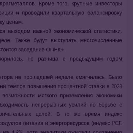
драгметаллов. Кроме того, крупные инвесторы
озиции и проводили квартальную балансировку
ку ценам.
ся выходом важной экономической статистики,
еле. Также будут выступать многочисленные
стоится заседание ОПЕК+.
орилось, но разница с предыдущим годом
лятора на прошедшей неделе смягчилась. Было
ии темпов повышения процентной ставки в 2023
 возможности мягкого приземления экономики
бходимость непрерывных усилий по борьбе с
ончательных целей. В то же время индекс
продуктов питания и энергоресурсов (индекс PCE
е на 4,9%, хотя аналитики ожидали сохранения