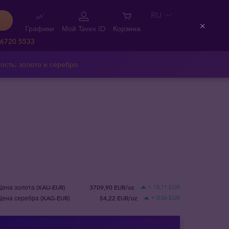
RU
Графики
Мой Tavex ID
Корзина
Close
 6720 5533
ость: золото и серебро
Цена золота (XAU-EUR)
3709,90 EUR/oz
+ 18,11 EUR
Цена серебра (XAG-EUR)
54,22 EUR/oz
+ 0,56 EUR