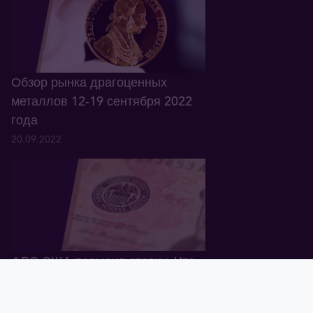
Обзор рынка драгоценных
металлов 12-19 сентября 2022
года
20.09.2022
ФРС США повысил ставку. Что
дальше?
Главная
Корзина
Валюта
Золото
Графики
Блог
Tavex ID
17.06.2022