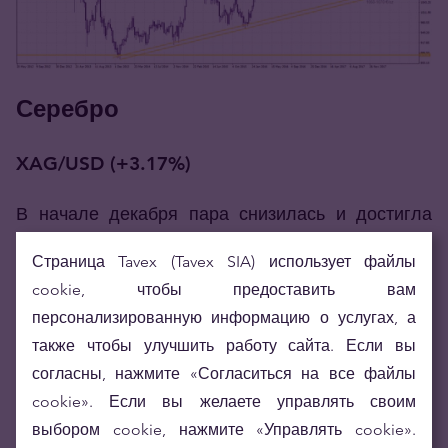
Серебро
XAG/USD (+3.17%)
В начале декабря пара снизилась и достигла
поддержки в области 15.50 $/oz, после чего цены
Страница Tavex (Tavex SIA) использует файлы
выросли до уровня 17 $/oz.
cookie, чтобы предоставить вам
Дневной график: уровень поддержки в области
персонализированную информацию о услугах, а
15.50 $/oz и уровень сопротивления в области
также чтобы улучшить работу сайта. Если вы
18.50 $/oz.
согласны, нажмите «Согласиться на все файлы
Недельный график: уровень поддержки в
cookie». Если вы желаете управлять своим
области 13.50 $/oz и уровень сопротивления в
выбором cookie, нажмите «Управлять cookie».