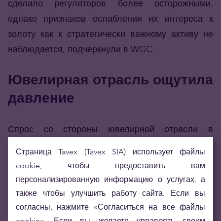
сделало регуляторов более осторожными,
однако признаков ослабления их интереса к
золоту как к стратегически важному активу не
наблюдается, подчеркнули в WGC.
Ювелирная отрасль ощутила
давление
Спрос со стороны ювелирной отрасли в
прошлом году снизился на 18% по сравнению с
Страница Tavex (Tavex SIA) использует файлы
предыдущим годом — до 1542 тонн. В Индии и
cookie, чтобы предоставить вам
Китае объёмы упали примерно на четверть.
персонализированную информацию о услугах, а
также чтобы улучшить работу сайта. Если вы
Снижение не является неожиданным, поскольку
согласны, нажмите «Согласиться на все файлы
покупатели ювелирных изделий более
cookie». Если вы желаете управлять своим