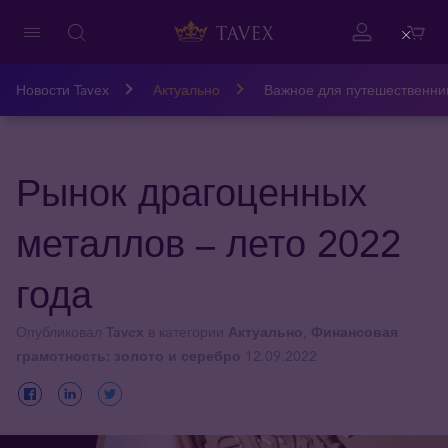
Close
Новости Tavex
Актуально
Важное для путешественни
Рынок драгоценных
металлов – лето 2022
года
Опубликовал
Tavex
в категории
Актуально
,
Финансовая
грамотность: золото и серебро
12.09.2022