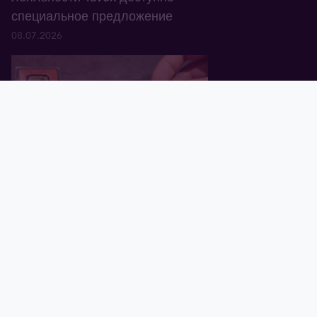
специальное предложение
08.07.2026
Главная
Корзина
Валюта
Золото
Графики
Блог
Tavex ID
В Латвии обнаружены
поддельные золотые слитки
Valcambi Suisse весом 1 oz
01.07.2026