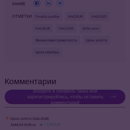
SHARE
ОТМЕТКИ
Finanšu pratība
XAG/EUR
XAG/USD
XAU/EUR
XAU/USD
Zelta cena
Финансовая грамотность
Цена золота
Цена серебра
Комментарии
Войдите в профиль Tavex или
зарегистрируйтесь, чтобы оставить
комментарий
Цена золота (XAU-EUR)
3688,50 EUR/oz
+ 4,90 EUR